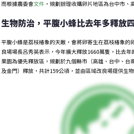
而根據農委會
文件
，規劃辦理收購卵片地區為台中市、
生物防治，平腹小蜂比去年多釋放
平腹小蜂是荔枝椿象的天敵，會將卵寄生在荔枝椿象的
良場場長呂秀英表示，今年擴大釋放1660萬隻，比去年
果園為優先釋放區，規劃於九個縣市（高雄、台中、台
及金門）釋放，共計159公頃，並由區域改良場提供生