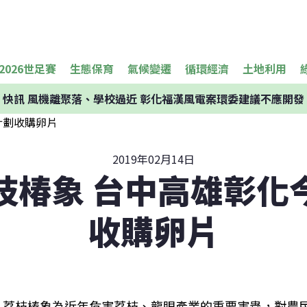
2026世足賽
生態保育
氣候變遷
循環經濟
土地利用
快訊
風機離聚落、學校過近 彰化福漢風電案環委建議不應開發
2019年02月14日
枝椿象 台中高雄彰化
收購卵片
荔枝椿象為近年危害荔枝、龍眼產業的重要害蟲，對農