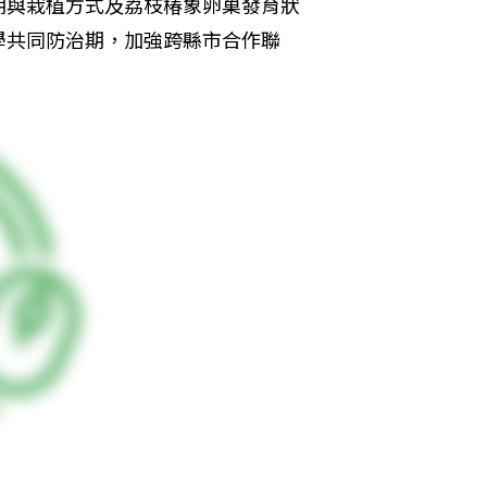
期與栽植方式及荔枝椿象卵巢發育狀
學共同防治期，加強跨縣市合作聯