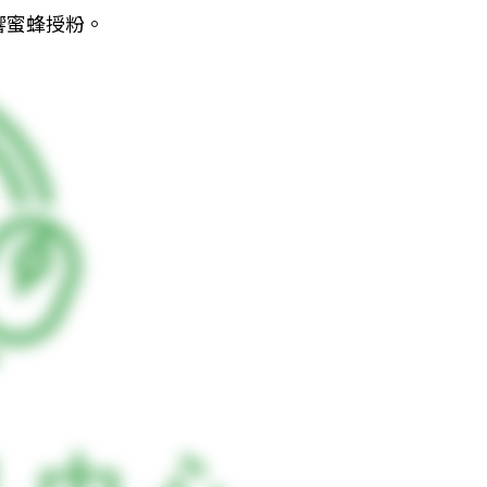
響蜜蜂授粉。