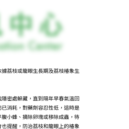
依據荔枝或龍眼生長期及荔枝椿象生
找隱密處躲藏，直到隔年早春氣溫回
肪已消耗，對藥劑容忍性低，這時是
平腹小蜂、摘除卵塊或移除成蟲，待
會也提醒，防治荔枝和龍眼上的椿象