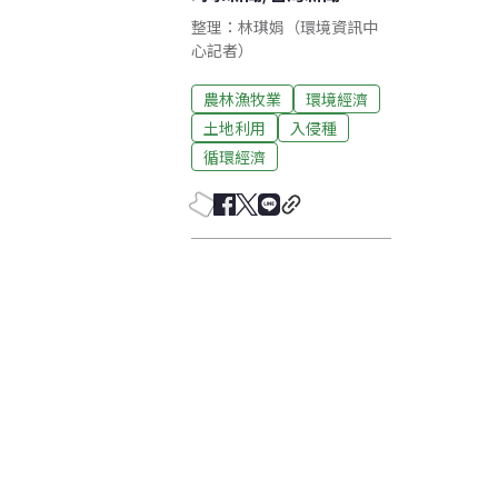
整理：林琪娟（環境資訊中
心記者）
農林漁牧業
環境經濟
土地利用
入侵種
循環經濟