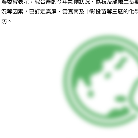
農委會表示，綜合審酌今年氣候狀況、荔枝及龍眼生長
況等因素，已訂定高屏、雲嘉南及中彰投苗等三區的化
防。