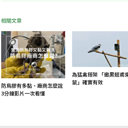
相關文章
為猛禽搭架 「邀黑翅鳶
鼠」確實有效
防鳥膠有多黏、廠商怎麼說
3分鐘影片一次看懂