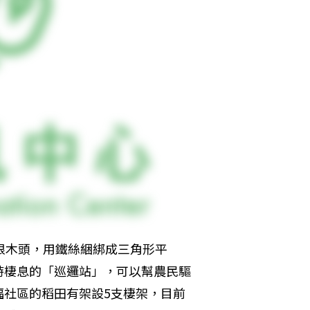
根木頭，用鐵絲綑綁成三角形平
時棲息的「巡邏站」，可以幫農民驅
福社區的稻田有架設5支棲架，目前