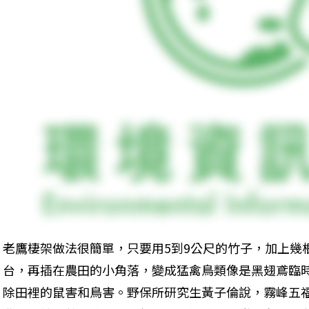
老鷹棲架做法很簡單，只要用5到9公尺的竹子，加上幾
台，再插在農田的小角落，變成猛禽鳥類像是黑翅鳶臨
除田裡的鼠害和鳥害。野保所研究生黃子倫說，霧峰五