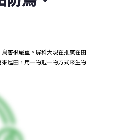
，鳥害很嚴重。屏科大現在推廣在田
禽來巡田，用一物剋一物方式來生物