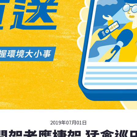
2019年07月01日
間架老鷹棲架 猛禽巡