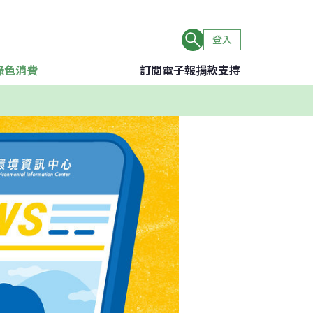
登入
綠色消費
訂閱電子報
捐款支持