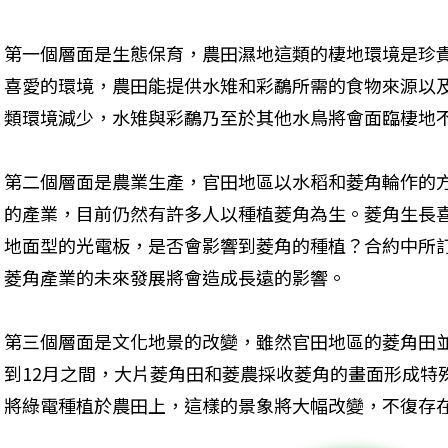
第一個層面是生態保育，農田濕地這類的棲地環境是珍
喜愛的環境，農田能提供水雉和彩鷸所需的食物來源以
類環境減少，水雉與彩鷸乃至於其他水鳥將會面臨棲地
第二個層面是農業生產，官田地區以水稻和菱角輪作的
的產業，目前仍然有許多人以種植菱角為生。菱角生長
地面型的光電板，是否會影響到菱角的種植？合約中所訂
菱角產業的未來發展將會造成長遠的影響。
第三個層面是文化地景的改變，雖然官田地區的菱角田
到12月之間，大片菱角田和菱農採收菱角的畫面形成特
將綠電種植於農田上，這樣的景象將大幅改變，不復存