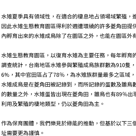
水雉夏季具有領域性，在適合的棲息地占領場域繁殖，
因此水雉生態教育園區得利於週遭環繞的許多菱角田提
內孵育出來的水雉成鳥除了在園區之外，也能在園區外
水雉生態教育園區，以復育水雉為主要任務，每年孵育
調查統計，台南地區水雉參與繁殖成鳥族群數為910隻，
6%，其中官田區占了78％，為水雉族群量最多之區域，
水雉成鳥是在菱角田被記錄到，而所記錄的蛋數及雛鳥
的數量之外，水雉蛋皆出現在菱角田，雛鳥也有89％出
利用及繁殖的棲地類型，仍以菱角田為主。
作為保育團體，我們樂見於綠能的推動，但基於以下三
址需要更為謹慎。