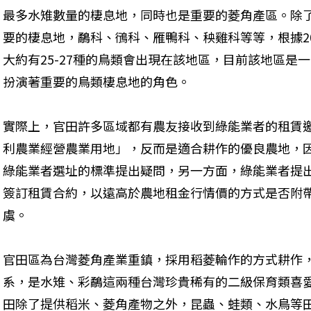
最多水雉數量的棲息地，同時也是重要的菱角產區。除
要的棲息地，鷸科、鴴科、雁鴨科、秧雞科等等，根據20
大約有25-27種的鳥類會出現在該地區，目前該地區是
扮演著重要的鳥類棲息地的角色。
實際上，官田許多區域都有農友接收到綠能業者的租賃
利農業經營農業用地」，反而是適合耕作的優良農地，
綠能業者選址的標準提出疑問，另一方面，綠能業者提
簽訂租賃合約，以遠高於農地租金行情價的方式是否附
虞。
官田區為台灣菱角產業重鎮，採用稻菱輪作的方式耕作
系，是水雉、彩鷸這兩種台灣珍貴稀有的二級保育類喜
田除了提供稻米、菱角產物之外，昆蟲、蛙類、水鳥等