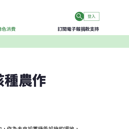
登入
綠色消費
訂閱電子報
捐款支持
該種農作
約，作為未來設置綠能設施的場地，