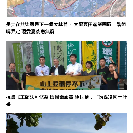
是共存共榮還是下一個大林蒲？ 大里夏田產業園區二階範
疇界定 環委憂後患無窮
抗議《工輔法》修惡 環團籲嚴審 徐世榮：「勿霸凌國土計
畫」