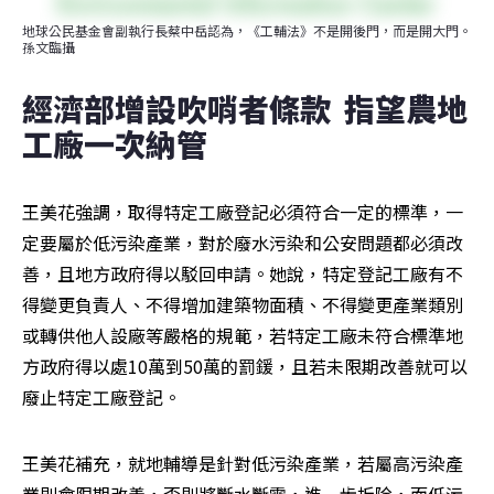
地球公民基金會副執行長蔡中岳認為，《工輔法》不是開後門，而是開大門。
孫文臨攝
經濟部增設吹哨者條款  指望農地
工廠一次納管
王美花強調，取得特定工廠登記必須符合一定的標準，一
定要屬於低污染產業，對於廢水污染和公安問題都必須改
善，且地方政府得以駁回申請。她說，特定登記工廠有不
得變更負責人、不得增加建築物面積、不得變更產業類別
或轉供他人設廠等嚴格的規範，若特定工廠未符合標準地
方政府得以處10萬到50萬的罰鍰，且若未限期改善就可以
廢止特定工廠登記。
王美花補充，就地輔導是針對低污染產業，若屬高污染產
業則會限期改善，否則將斷水斷電，進一步拆除，而低污