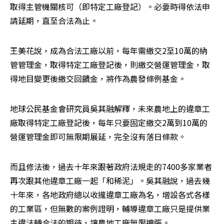
取得主管機關核可（即特定工廠登記）。必要時得依法申
請延期，直至合法為止。
王美花說，成為合法工廠以前，每年需繳交2至10萬的納
管管理金，取得特定工廠登記後，則繳交營運管理金，取
得地目變更後繳交回饋金，將作為農發條例基金。
地球公民基金會研究員吳其融解釋，未來農地上的違章工
廠取得特定工廠登記後，每年只要固定繳交2萬到10萬的
營運管理金即可無限期展延，完全沒有落日條款。
而且修法後，過去十年來跟著政府法規走的7400多家業者
再次跟其他違章工廠一起「和稀泥」。吳其融說，過去幾
十年來，各地政府總以收攏違章工廠為名，增設各式各樣
的工業區，但無數的案例證明，輔導違章工廠只是提供業
主違法轉合法的期待，讓農地工廠無限擴張。