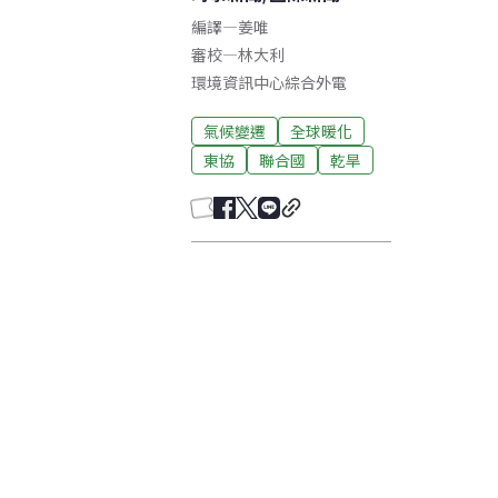
編譯
—
姜唯
審校
—
林大利
環境資訊中心綜合外電
氣候變遷
全球暖化
東協
聯合國
乾旱