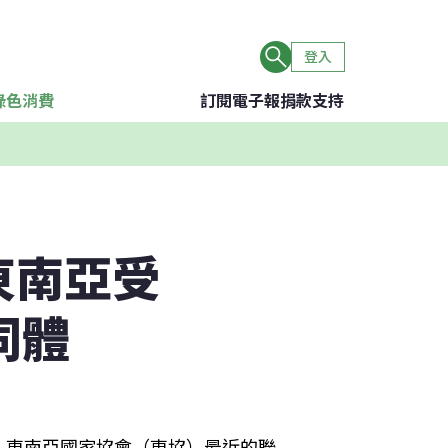
登入
綠色消費
訂閱電子報
捐款支持
東南亞受
同體
）東南亞國家協會（東協）最近的聯