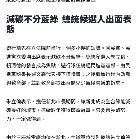
減碳不分藍綠  總統候選人出面表
態  
遊行前先在立法院前進行一個多小時的短講。國民黨、民
進黨立委均出席表示減碳不分藍綠。總統參選人朱立倫、
賴清德的發言成為焦點。遊行隊伍繞經民進黨黨部、由民
進黨秘書長羅文嘉代表接下陳情書；之後繼續行經內政部
與教育部。並對教育部提出召開兒少氣候會議的訴求。
朱立倫表示，擔任新北市長期間，讓新北成為全台節能減
碳最好的城市，連續數年獲得節電冠軍。只要首長肯努
力、一定做得到。
由於三座核電廠均位在新北，主辦單位特別邀請朱立倫簽