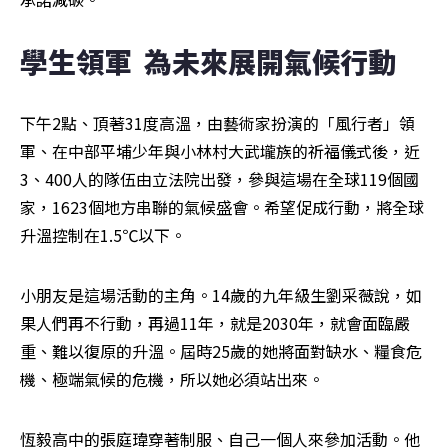
學生領軍  為未來展開氣候行動
下午2點、頂著31度高溫，由藝術家扮演的「風行者」領
軍、在中部平埔少年與小林村大武壠族的祈福儀式後，近
3、400人的隊伍由立法院出發，參與這場在全球119個國
家，1623個地方串聯的氣候盛會。希望促成行動，將全球
升溫控制在1.5℃以下。
小朋友是這場活動的主角。14歲的九年級生劉采薇說，如
果人們再不行動，再過11年，就是2030年，就會面臨嚴
重、難以復原的升溫。屆時25歲的她將面對缺水、糧食危
機、極端氣候的危機，所以她必須站出來。
恆毅高中的張庭瑋穿著制服、自己一個人來參加活動。他