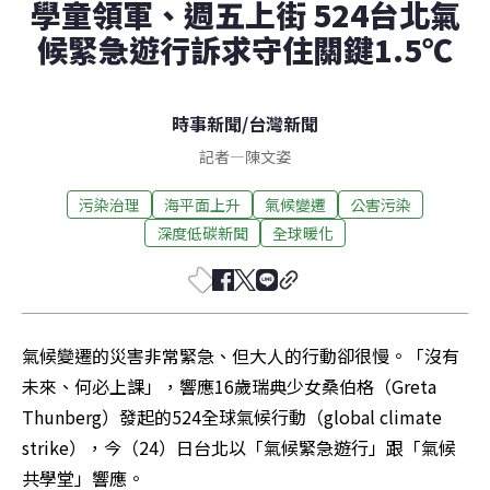
學童領軍、週五上街 524台北氣
候緊急遊行訴求守住關鍵1.5℃
時事新聞
/
台灣新聞
記者
—
陳文姿
污染治理
海平面上升
氣候變遷
公害污染
深度低碳新聞
全球暖化
氣候變遷的災害非常緊急、但大人的行動卻很慢。「沒有
未來、何必上課」，響應16歲瑞典少女桑伯格（Greta 
Thunberg）發起的524全球氣候行動（global climate 
strike），今（24）日台北以「氣候緊急遊行」跟「氣候
共學堂」響應。