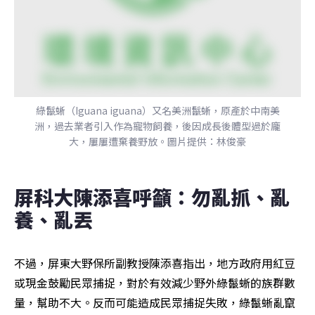
綠鬣蜥（Iguana iguana）又名美洲鬣蜥，原產於中南美
洲，過去業者引入作為寵物飼養，後因成長後體型過於龐
大，屢屢遭棄養野放。圖片提供：林俊豪
屏科大陳添喜呼籲：勿亂抓、亂
養、亂丟
不過，屏東大野保所副教授陳添喜指出，地方政府用紅豆
或現金鼓勵民眾捕捉，對於有效減少野外綠鬣蜥的族群數
量，幫助不大。反而可能造成民眾捕捉失敗，綠鬣蜥亂竄