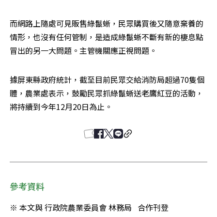
而網路上隨處可見販售綠鬣蜥，民眾購買後又隨意棄養的
情形，也沒有任何管制，是造成綠鬣蜥不斷有新的棲息點
冒出的另一大問題。主管機關應正視問題。
據屏東縣政府統計，截至目前民眾交給消防局超過70隻個
體，農業處表示，鼓勵民眾抓綠鬣蜥送老鷹紅豆的活動，
將持續到今年12月20日為止。
參考資料
※ 本文與 行政院農業委員會 林務局   合作刊登