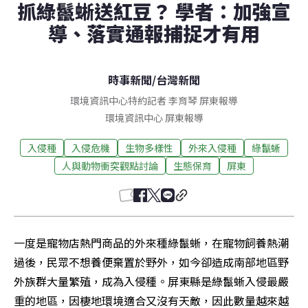
抓綠鬣蜥送紅豆？ 學者：加強宣
導、落實通報捕捉才有用
時事新聞
/
台灣新聞
環境資訊中心特約記者 李育琴 屏東報導
環境資訊中心
屏東
報導
入侵種
入侵危機
生物多樣性
外來入侵種
綠鬣蜥
人與動物衝突觀點討論
生態保育
屏東
一度是寵物店熱門商品的外來種綠鬣蜥，在寵物飼養熱潮
過後，民眾不想養便棄置於野外，如今卻造成南部地區野
外族群大量繁殖，成為入侵種。屏東縣是綠鬣蜥入侵最嚴
重的地區，因棲地環境適合又沒有天敵，因此數量越來越