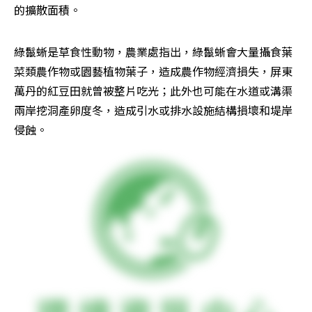
的擴散面積。
綠鬣蜥是草食性動物，農業處指出，綠鬣蜥會大量攝食葉
菜類農作物或園藝植物葉子，造成農作物經濟損失，屏東
萬丹的紅豆田就曾被整片吃光；此外也可能在水道或溝渠
兩岸挖洞產卵度冬，造成引水或排水設施結構損壞和堤岸
侵蝕。