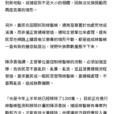
到新地點，或捕捉到不足大小的個體，因無法兌換獎勵而
再度丟棄的情形。
另外，農民在田間抓到綠鬣蜥，通常是棄置於他處荒地或
溪溝，而非循正常通報管道，通知主管單位來處理。還有
民眾在網路上購買後又棄養的情形不斷，都是造成綠鬣蜥
一直有新的棲息點冒出，使野外族群數量壓不下來。
陳添喜強調，主管單位要控制綠鬣蜥的流動，必須加強宣
導，告訴民眾不要亂抓、亂養、亂丟，並且落實通報流程
管道，要求農民或一般民眾發現綠鬣蜥，要通報處理，不
要再亂丟，造成族群擴散。
「光是今年上半年就已經移除了1200隻。」目前正在進行
綠鬣蜥監測和移除計畫的陳添喜說，捕捉綠鬣蜥有專業判
斷和方法，才能有效大量移除；他建議地方政府應投入專