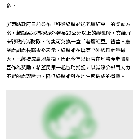
多。
屏東縣政府日前公布「移除綠鬣蜥送老鷹紅豆」的獎勵方
案，鼓勵民眾捕捉野外體長20公分以上的綠鬣蜥，交給屏
東縣政府消防隊，每隻可兌換一盒「老鷹紅豆」禮盒。農
業處副處長鄭永裕表示，綠鬣蜥在屏東野外族群數量過
大，已經造成農地農損，因此今年以屏東在地農產老鷹紅
豆作為獎勵，希望民眾一起協助捕捉，以減緩公部門人力
不足的處理壓力，降低綠鬣蜥對在地生態造成的衝擊。