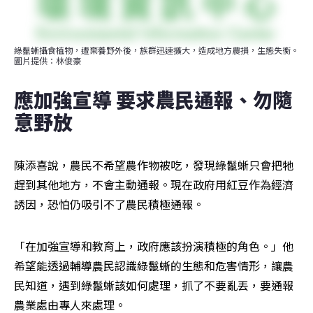
綠鬣蜥攝食植物，遭棄養野外後，族群迅速擴大，造成地方農損，生態失衡。
圖片提供：林俊豪
應加強宣導 要求農民通報、勿隨
意野放
陳添喜說，農民不希望農作物被吃，發現綠鬣蜥只會把牠
趕到其他地方，不會主動通報。現在政府用紅豆作為經濟
誘因，恐怕仍吸引不了農民積極通報。
「在加強宣導和教育上，政府應該扮演積極的角色。」他
希望能透過輔導農民認識綠鬣蜥的生態和危害情形，讓農
民知道，遇到綠鬣蜥該如何處理，抓了不要亂丟，要通報
農業處由專人來處理。