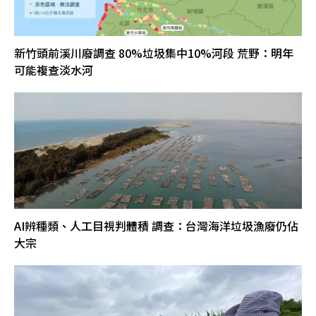
新竹頭前溪川廢調查 80%垃圾集中10%河段 荒野：明年
可能複查淡水河
AI辨種類、人工目視判體積 調查：台灣海洋垃圾漁廢仍佔
大宗