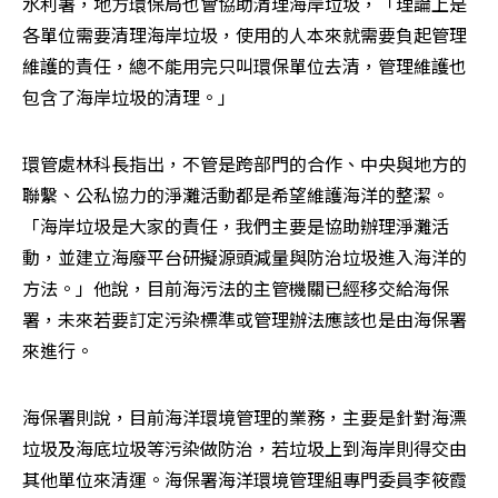
水利署，地方環保局也會協助清理海岸垃圾，「理論上是
各單位需要清理海岸垃圾，使用的人本來就需要負起管理
維護的責任，總不能用完只叫環保單位去清，管理維護也
包含了海岸垃圾的清理。」
環管處林科長指出，不管是跨部門的合作、中央與地方的
聯繫、公私協力的淨灘活動都是希望維護海洋的整潔。
「海岸垃圾是大家的責任，我們主要是協助辦理淨灘活
動，並建立海廢平台研擬源頭減量與防治垃圾進入海洋的
方法。」他說，目前海污法的主管機關已經移交給海保
署，未來若要訂定污染標準或管理辦法應該也是由海保署
來進行。
海保署則說，目前海洋環境管理的業務，主要是針對海漂
垃圾及海底垃圾等污染做防治，若垃圾上到海岸則得交由
其他單位來清運。海保署海洋環境管理組專門委員李筱霞