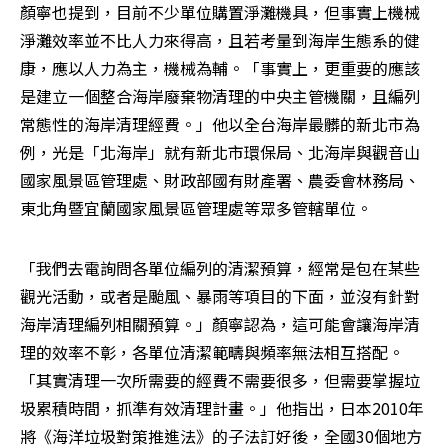
顏寧也提到，目前不少單位購置淨灘機具，但事實上機械
淨灘效率並不比人力來得高，且若考量到海岸生態系的健
康，應以人力為主，機械為輔。「事實上，更重要的應該
是建立一個整合海岸廢棄物清理的中央主管機關，且編列
常態性的海岸清理經費。」他以全台海岸最髒的新北市為
例，光是「北海岸」就有新北市環保局、北海岸與觀音山
國家風景區管理處、財政部國有財產署、農委會林務局、
東北角暨宜蘭國家風景區管理處等眾多管轄單位。
「我們去電詢問各單位編列的清潔預算，經常是包在某些
觀光活動，或者是颱風、暴雨等項目的下面，並沒有針對
海岸清理編列相關預算。」顏寧認為，這可能會讓海岸清
理的效率不彰，各單位清潔範疇與頻率無法相互搭配。
「其實清理一次所需要的經費不需要很多，但需要掌握垃
圾累積時間，抓準有效清理計畫。」他指出，日本2010年
將《海洋垃圾對策推進法》的子法訂好後，全國30個地方