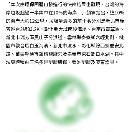
「本次由環保團體自發進行的快篩結果也發現，台灣的海
岸垃圾超過一半集中在10%的海岸。」顏寧指出，這10%
的海岸大約12公里，垃圾量最多的前十名分別是新北市瑞
芳區台2線83.2K、彰化縣大城南段海堤、台南市青草崙、
新北市瑞芳區員山子分洪道、雲林縣麥寮鄉六輕北側、桃
園市觀音區白玉海濱、新北市濆水、彰化縣線西鄉慶安北
路、苗栗縣通宵鎮精鹽廠旁及嘉義市東石鄉白水湖。其中
垃圾體積前三名多是塑膠瓶罐、發泡塑膠及廢棄漁具。