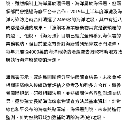
說，雖然編制上海岸屬於環保署、海洋屬於海保署，但兩
個部門會透過海廢平台來合作，2019年上半年度淨灘及海
洋污染防治就合計清運了2469噸的海洋垃圾，其中有近八
成都是淨灘的成果。「漁網等漁業廢棄物其實是很頭痛的
問題。」他說，《海污法》目前已經完全轉移到海保署的
業務範疇，但目前並沒有針對海廢編列預算或專門法條，
每年只能從4000萬的海洋污染防治經費去撥款補助地方政
府執行海洋廢棄物的清運。
海保署表示，感謝民間團體分享快篩調查結果，未來會將
相關建議納入後續政策評估之參考及加強多方合作，將參
考國際規範，研擬相關法規。並持續關注各界監測調查結
果，逐步建立長期海洋廢棄物調查方法與基本資料。針對
綠色和平公布的海廢熱點區域，海保署則說，未來將進行
監測，針對熱點區域加強補助清除海漂(底)垃圾。