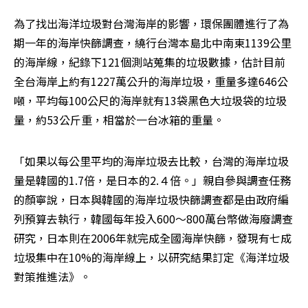
為了找出海洋垃圾對台灣海岸的影響，環保團體進行了為
期一年的海岸快篩調查，繞行台灣本島北中南東1139公里
的海岸線，紀錄下121個測站蒐集的垃圾數據，估計目前
全台海岸上約有1227萬公升的海岸垃圾，重量多達646公
噸，平均每100公尺的海岸就有13袋黑色大垃圾袋的垃圾
量，約53公斤重，相當於一台冰箱的重量。
「如果以每公里平均的海岸垃圾去比較，台灣的海岸垃圾
量是韓國的1.7倍，是日本的2.４倍。」親自參與調查任務
的顏寧說，日本與韓國的海岸垃圾快篩調查都是由政府編
列預算去執行，韓國每年投入600～800萬台幣做海廢調查
研究，日本則在2006年就完成全國海岸快篩，發現有七成
垃圾集中在10%的海岸線上，以研究結果訂定《海洋垃圾
對策推進法》。