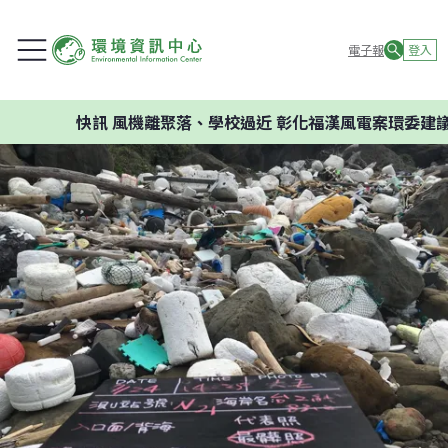
電子報
登入
快訊
風機離聚落、學校過近 彰化福漢風電案環委建議不應開發