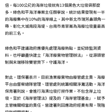
倍，每100公尺的海岸垃圾就有13個黑色大垃圾袋那麼
多。綠色和平海洋專案主任顏寧說，統計結果發現有一半
的海廢集中在10%的海岸線上，其中新北市瑞芳鼻頭角一
帶、彰化大城南段海堤、台南市青草崙為海廢垃圾量最高
的前三名。
綠色和平建議政府應優先處理海廢熱點，並紀錄監測資
料，也呼籲盡快建立「海洋廢棄物管理辦法」，從源頭管
制與末端移除雙管齊下，守護海洋。
對此，環保署表示，目前漁業廢棄物由廢管處主責、海廢
平台由督察總隊管理、環管處則統籌相關淨灘活動。海洋
保育署則說，會進行海漂垃圾打撈作業，不包含岸上垃
圾。至於《海岸管理法》提及的「海岸管理基金」，賦予
主管機關相當的責任，營建署則回應政府經費有限，現階