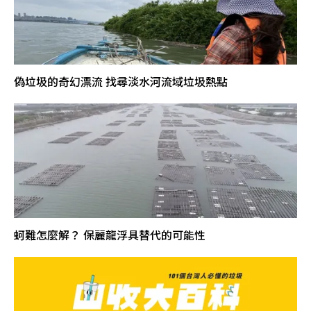
偽垃圾的奇幻漂流 找尋淡水河流域垃圾熱點
蚵難怎麼解？ 保麗龍浮具替代的可能性