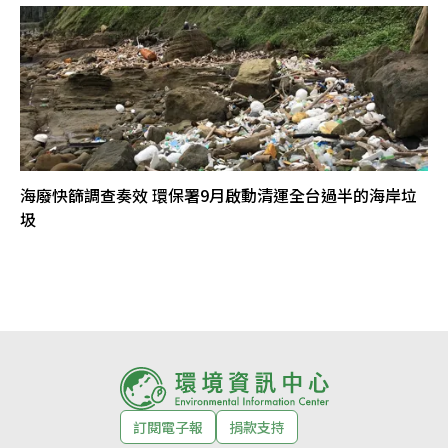
海廢快篩調查奏效 環保署9月啟動清運全台過半的海岸垃
圾
訂閱電子報
捐款支持