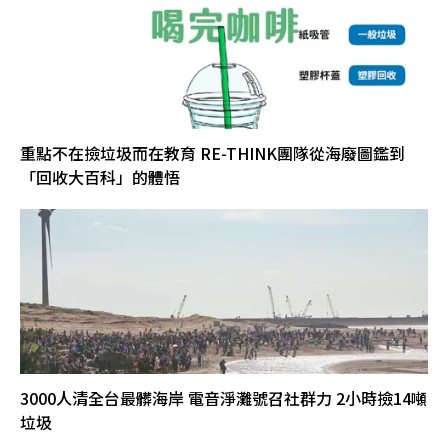
重點不在撿垃圾而在教育 RE-THINK團隊從海廢圖鑑到
「回收大百科」的體悟
3000人清全台最髒海岸 電音淨灘號召社群力 2小時撿14噸
垃圾