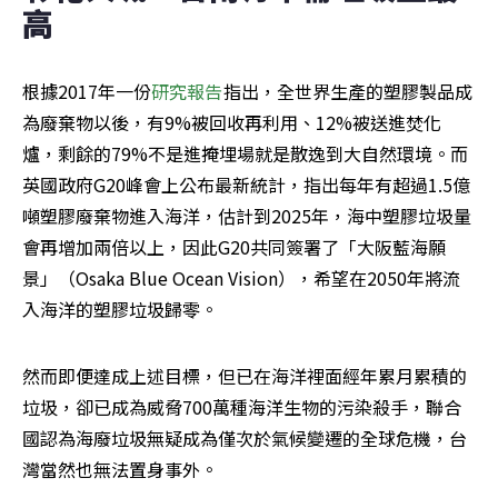
高
根據2017年一份
研究報告
指出，全世界生產的塑膠製品成
為廢棄物以後，有9%被回收再利用、12%被送進焚化
爐，剩餘的79%不是進掩埋場就是散逸到大自然環境。而
英國政府G20峰會上公布最新統計，指出每年有超過1.5億
噸塑膠廢棄物進入海洋，估計到2025年，海中塑膠垃圾量
會再增加兩倍以上，因此G20共同簽署了「大阪藍海願
景」（Osaka Blue Ocean Vision），希望在2050年將流
入海洋的塑膠垃圾歸零。
然而即便達成上述目標，但已在海洋裡面經年累月累積的
垃圾，卻已成為威脅700萬種海洋生物的污染殺手，聯合
國認為海廢垃圾無疑成為僅次於氣候變遷的全球危機，台
灣當然也無法置身事外。