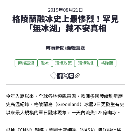
2019年08月21日
格陵蘭融冰史上最慘烈！罕見
「無冰湖」藏不安真相
時事新聞
/
編輯直送
極端高溫
融冰
環境政策
環境監測
格陵蘭
今年入夏以來，全球各地頻飆高溫，歐洲多國陸續刷新歷
史高溫紀錄，格陵蘭島（Greenland）冰層2日更發生有史
以來最大規模的單日融冰現象，一天內流失125億噸冰。
根據《CNN》報導，美國太空總署（NASA）海洋融化格