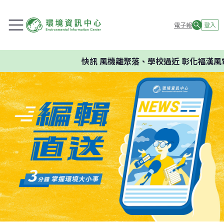
電子報
登入
快訊
風機離聚落、學校過近 彰化福漢風