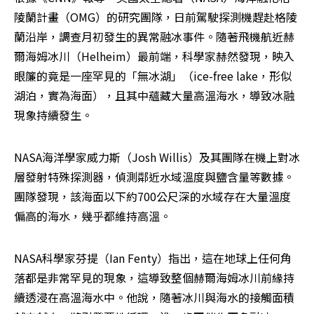
陵蘭計畫（OMG）的研究團隊，日前駕駛探測機趕赴格陵
蘭沿岸，調查月初發生的異常融冰事件。隨著飛機航近赫
爾海姆冰川（Helheim）最前端，科學家赫然發現，映入
眼簾的竟是一座罕見的「無冰湖」（ice-free lake，形似
湖泊，實為海面），且其中蘊藏大量高溫海水，導致冰融
現象持續發生。
NASA海洋學家威力斯（Josh Willis）及其團隊在機上對冰
層發射特殊探測器，偵測鄰近水域溫度與鹽含量等數據。
團隊發現，該海面以下約700公尺深的水域存在大量溫度
偏高的海水，幾乎都維持高溫。
NASA科學家芬提（Ian Fenty）指出，這在地球上任何角
落都是非常罕見的現象，這導致整個赫爾海姆冰川前緣持
續透浸在高溫海水中。他說，隨著冰川與海水的接觸面積