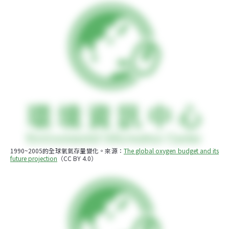
1990~2005的全球氧氣存量變化。來源：
The global oxygen budget and its 
future projection
（CC BY 4.0）