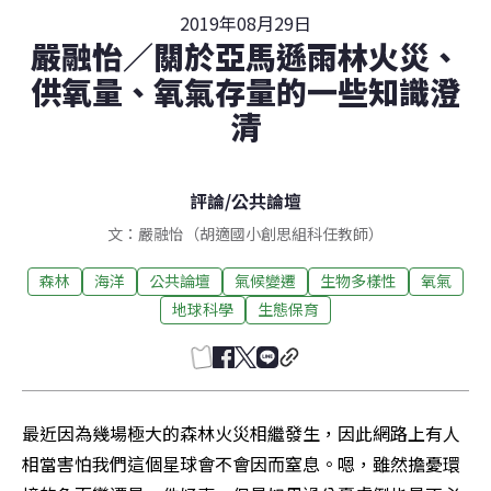
2019年08月29日
嚴融怡／關於亞馬遜雨林火災、
供氧量、氧氣存量的一些知識澄
清
評論
/
公共論壇
文：嚴融怡（胡適國小創思組科任教師）
森林
海洋
公共論壇
氣候變遷
生物多樣性
氧氣
地球科學
生態保育
最近因為幾場極大的森林火災相繼發生，因此網路上有人
相當害怕我們這個星球會不會因而窒息。嗯，雖然擔憂環