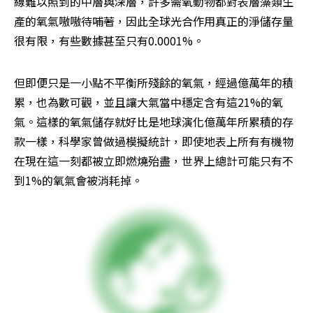
線難以照到的中層與深層，許多需氧動物都對表層藻類生
產的氧氣嗷嗷待哺著，因此全球光合作用真正的淨儲存量
很有限，有些數據甚至只有0.0001%。
但即便只是一小點不平衡所殘餘的氧氣，經過億萬年的積
累，也為數可觀，並且讓大氣當中穩定含有這21%的氧
氣。這樣的氧氣儲存就好比是地球演化億萬年所累積的存
款一樣，科學家曾做過模擬統計，即使地表上所有有機物
在現在這一刻都被立即燃燒殆盡，世界上總計可能只有不
到1%的氧氣會被消耗掉。