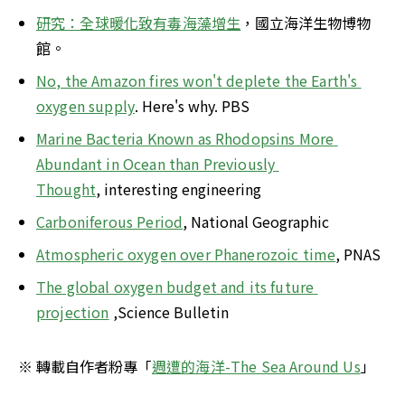
研究：全球暖化致有毒海藻增生
，國立海洋生物博物
館。
No, the Amazon fires won't deplete the Earth's 
oxygen supply
. Here's why. PBS
Marine Bacteria Known as Rhodopsins More 
Abundant in Ocean than Previously 
Thought
, interesting engineering
Carboniferous Period
, National Geographic
Atmospheric oxygen over Phanerozoic time
, PNAS
The global oxygen budget and its future 
projection
 ,Science Bulletin
※ 轉載自作者粉專「
週遭的海洋-The Sea Around Us
」