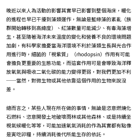
晚近以來人為活動的影響其實早已影響到整個海床，暖化
的進程也早已干擾到藻類運作，無論是藍綠藻的紊亂（族
群開始轉移到高緯度）、紅藻數量可能減少、有毒海藻增
生，甚至隨著海洋未來溫度的變化和營養不良的環境問題
加劇，有科學家擔憂當海洋環境不利於藻類生長與光合作
用進行時，細菌的「視紫質」（rhodopsin）作用有可能
會擔負更重要的生態功能，而這套作用可是會導致海洋釋
放氧氣與吸收二氧化碳的能力變得更弱，對我們更加不利
──當然，對微生物或其他依靠這個作用的生物來說沒
差。
總而言之，某些人現在所在做的事情，無論是恣意燃燒化
石燃料、恣意開發土地破壞雨林或其他森林、或是持續坐
視氣候暖化等等，可能加速氧氣消耗的作為其實都有點像
是寅吃卯糧，持續消耗後代所能生存的依託。