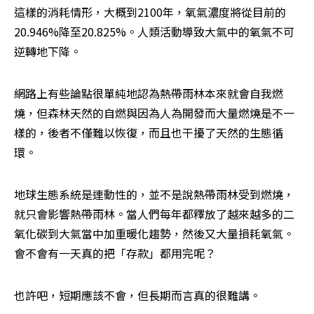
這樣的消耗情形，大概到2100年，氧氣濃度將從目前的
20.946%降至20.825%。人類活動導致大氣中的氧氣不可
逆轉地下降。
網路上有些論點很單純地認為熱帶雨林本來就會自我燃
燒，但森林天然的自燃與因為人為開發而大量燃燒是不一
樣的，後者不僅難以恢復，而且也干擾了天然的生態循
環。
地球生態系統是連動性的，並不是說熱帶雨林受到燃燒，
就只會影響熱帶雨林。當人們每年都釋放了越來越多的二
氧化碳到大氣當中加重暖化趨勢，然後又大量損耗氧氣。
會不會有一天真的把「存款」都用完呢？
也許吧，短期應該不會，但長期而言真的很難講。