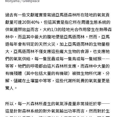
Moriyama / Greenpeace
過去有一些文獻確實曾寫過亞馬遜森林所在陸地的氧氣貢
獻量可達20到40%，但這其實是指它所在周邊生態系統的
供氧邊際效益而言，大約1/3的陸地光合作用發生在熱帶森
林中，而且其中最大的腹地便是亞馬遜雨林。然而，亞馬
遜每年會有特定的天然火災，加上亞馬遜雨林的生物量極
大，亞馬遜雨林不僅支應這些龐大生物的食源，也支應牠
們的氧氣供給，每一隻昆蟲或每一隻鳥或每一隻絨猴……
等等，牠們的呼吸都由這片森林所支應，而森林中大量的
有機殘體（其中包括大量的有機碳）被微生物所代謝、分
解、儲藏在土壤當中等等，這些代謝所耗費的氧氣量更是
驚人。
所以，每一片森林所產生的氧氣淨產量非常接近於零──
這是針對森林系統的對外氧氣輸出功率而言，然而對於生