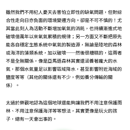
雖然我們不用杞人憂天去害怕立即性的缺氧問題，但對綜
合性走向日亦負面的環境變遷方向。卻是不可不慎的！尤
其當此刻人為活動不斷增加氧氣的消耗，也持續漸進式地
破壞億萬年以來氧氣累積的規律；另一方面又不斷把原先
能各自穩定生態系統中氧氣的製造源，無論是陸地的森林
或海洋的藻類系統，加以破壞──然後很糟糕的，這兩者
不是全無關係，像是亞馬遜森林其實還涵養著龐大的水
氣，那個水氣量足以影響區域降水，甚至影響附近海域的
鹽度等等（其他的關係還有不少，例如養分傳輸的關
係）。
太過於樂觀地認為這個地球還能夠讓我們不用注意保護雨
林、不用注意保護海洋等等想法，其實更像是玩火的孩
子，總有一天會出事的。