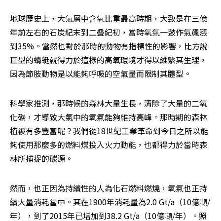
地球歷史上，大氣層中含氧比重最高時期，大致是在三億
年前左右的石炭紀末到二叠紀初，當時氧氣一鼓作氣飆漲
到35%。當然也對於那時的動物有指標性的影響，比方說
巨型的蜻蜓就得力於這樣的高氧環境才得以維繫其生理，
因為節肢動物是以能夠呼吸的空氣量而限制其體型。
科學家推測，那時候的森林大量生長，清除了大量的二氧
化碳，才導致大氣中的氧氣能夠維持高峰。那時期的森林
植被有多豐富呢？我們從18世紀工業革命到今日之所以能
夠使用那麼多的燃料煤投入火力動能，也都得力於當時森
林所捕捉的碳源。
然而，也正因為持續性的人為化石燃料燃燒，氧氣也正持
續大量消耗當中。其在1900年消耗量為2.0 Gt/a（10億噸/
年），到了2015年已增加到38.2 Gt/a（10億噸/年）。照