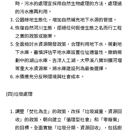
時，污水的處理宜採用自然生物處理的方法，處理過
的污水應再利用。 
公園綠地生態化，增加自然補充地下水源的管道。 
恢復自然河川生態，拒絕任何假借生態之名而行工程
之實的政策或施業。 
全面檢討水資源開發政策，合理利用地下水，規劃地
下水庫，審慎評估平地水庫設置位址適當性。撤銷規
劃中的湖山水庫、吉洋人工湖、大甲溪八寶圳攔河堰
等重大水資源案。將水庫建設列為最後選擇。 
水價應充分反映環境與社會成本。 
(四)垃圾處理
調整「焚化為主」的政策，改採「垃圾減量、資源回
收」的政策，朝向建立「循環型社會」和「零廢棄」
的目標。全面實施「垃圾分類、資源回收」，包括廚