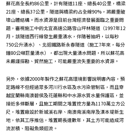
蘇花高全長約86公里，計有隧道11座、總長40公里，橋梁
21座、總長37公里，隧道與橋梁約占全線90%，將嚴重破
壞山體結構。而水資源是目前台灣經濟發展面臨之重要問
題，審視施工中的北宜高速公路雪山坪林隧道（1997年12
月，該隧道西行線發生嚴重湧水，伴隨著抽坍，以每秒
750公升湧水）、北迴鐵路新永春隧道（施工7年來，每分
鐘80公噸巨量湧水），都出現大量湧水問題，所以蘇花高
未嚴謹探勘、貿然施工，可能嚴重流失重要的水資源。
另外，依據2000年製作之蘇花高環境影響說明書內容，預
定路線不但經過眾多河川行水區及水污染管制區，而且穿
越宜蘭縣南澳碧侯及花蓮縣和中水源水質水量保護區，並
接近多條斷層，且施工期間之堆置挖方量為1170萬立方公
尺，堆置廠設於新城溪右岸、南澳南溪南岸及漢本堤新生
地，依其工序推估，堆置期長達數年，其土方可能造成河
流淤積、阻礙魚類迴流。