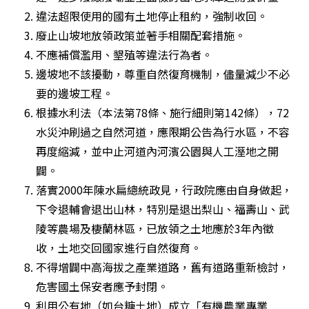
違法超限使用的國有土地停止租約，強制收回。 
廢止山坡地放領政策並著手相關配套措施。 
不應補償濫用、墾殖等違法行為者。 
邊坡地不該擾動，尊重自然復育機制，儘量減少不必
要的邊坡工程。 
根據水利法（本法第78條、施行細則第142條），72
水災沖刷過之自然河道，應限期公告為行水區，不容
再度縮減，並中止河道內河濱公園與人工溼地之開
闢。 
落實2000年陳水扁總統政見，行政院應由自身做起，
下令退輔會退出山林，特別是退出梨山、福壽山、武
陵等農場及棲蘭林區，已放領之土地應於3年內徵
收，土地交回國家進行自然復育。 
不得增闢中高海拔之產業道路，舊有道路重新檢討，
危害國土保安者應予封閉。 
利用公有地（如台糖土地）成立「有機農業專業