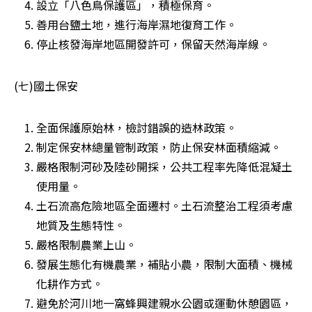
設立「八色鳥保護區」，積極保育。 
善用台鹽土地，進行海岸濕地復育工作。 
停止核發海岸地區開發許可，保留天然海岸線。 
(七)國土保安
全面保護原始林，檢討錯誤的造林政策。 
制定保安林總量管制政策，防止保安林面積縮減。 
嚴格限制河砂及陸砂開採，公共工程率先降低混凝土
使用量。 
土石流高危險地區全面遷村。土石流整治工程須考慮
地質及生態特性。 
嚴格限制農業上山。 
發展生態化有機農業，補貼小農，限制大面積、機械
化耕作方式。 
避免於河川地一窩蜂興建親水公園或運動休憩園區，