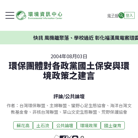
電子報
登入
快訊
風機離聚落、學校過近 彰化福漢風電案環委建
2004年08月03日
環保團體對各政黨國土保安與環
境政策之建言
評論
/
公共論壇
作者：台灣環保聯盟、主婦聯盟、蠻野心足生態協會、海洋台灣文
教基金會、非核台灣聯盟、草山文史生態聯盟、荒野保護協會
蘇花高
土石流
公共論壇
環境政策
國土復育