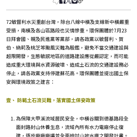
72敏督利水災重創台灣，除台八線中橫及支線新中橫嚴重
受損，南橫及各山區路段也災情慘重。環保團體於7月23
日拜會國、親及民進黨等黨部，請各政黨以敏督利、賀
伯、納莉及桃芝等颱風災難為殷鑑，避免不當交通建設與
超限開發，生態敏感地區的道路建設應從嚴認定，而可能
造成重大環境與水資源破壞、造成土石流的交通建設務必
停止，請各政黨支持停建蘇花高。環保團體並提出國土保
安與環境政策之建言：
壹、 防範土石流災難，落實國土保安政策
為保障大甲溪流域居民安全，中橫谷關到德基路段全
面封路封山休養生息，流域內所有水力電廠停止復
建，逐步廢廠廢壩並全面檢討山地水庫之開發計畫。 