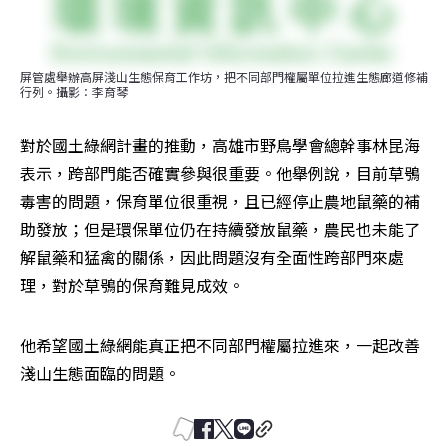
屏管處舉辦高屏淺山生態保育工作坊，把不同部門權屬單位拉進生態廊道修補
行列。攝影：李育琴
對於國土綠網計畫的推動，高雄市野鳥學會總幹事林昆海
表示，跨部門能否確實參與很重要。他舉例說，目前草鴞
毒害的問題，保育單位很重視，且已經停止農地鼠藥的補
助發放；但是環保單位仍在持續發放鼠藥，農民也未能了
解鼠藥和猛禽的關係，因此問題沒有全面性跨部門來處
理，對於草鴞的保育難見成效。
他希望國土綠網能真正把不同部門權屬拉進來，一起改善
淺山生態面臨的問題。