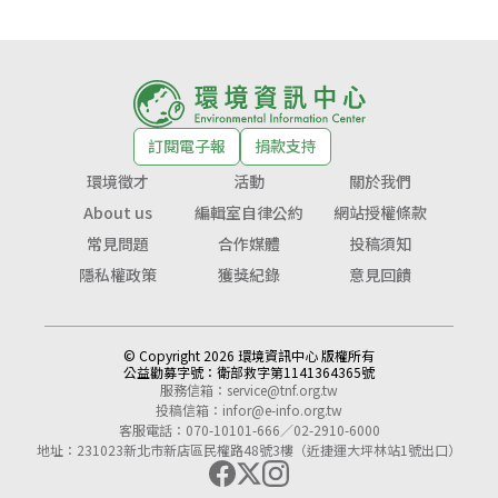
訂閱電子報
捐款支持
環境徵才
活動
關於我們
About us
編輯室自律公約
網站授權條款
常見問題
合作媒體
投稿須知
隱私權政策
獲獎紀錄
意見回饋
© Copyright 2026 環境資訊中心 版權所有
公益勸募字號：
衛部救字第1141364365號
服務信箱：
service@tnf.org.tw
投稿信箱：
infor@e-info.org.tw
客服電話：070-10101-666／02-2910-6000
地址：231023新北市新店區民權路48號3樓（近捷運大坪林站1號出口）