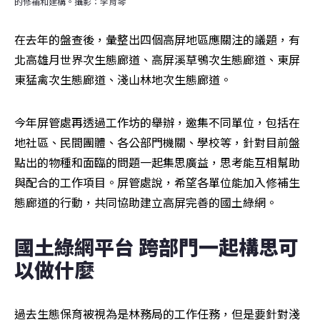
的修補和建構。攝影：李育琴
在去年的盤查後，彙整出四個高屏地區應關注的議題，有
北高雄月世界次生態廊道、高屏溪草鴞次生態廊道、東屏
東猛禽次生態廊道、淺山林地次生態廊道。
今年屏管處再透過工作坊的舉辦，邀集不同單位，包括在
地社區、民間團體、各公部門機關、學校等，針對目前盤
點出的物種和面臨的問題一起集思廣益，思考能互相幫助
與配合的工作項目。屏管處說，希望各單位能加入修補生
態廊道的行動，共同協助建立高屏完善的國土綠網。
國土綠網平台 跨部門一起構思可
以做什麼
過去生態保育被視為是林務局的工作任務，但是要針對淺