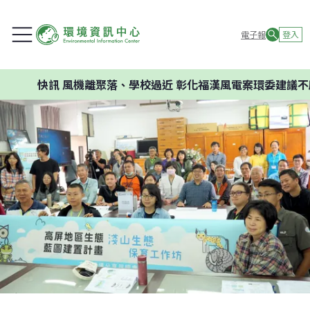
電子報
登入
快訊
風機離聚落、學校過近 彰化福漢風電案環委建議不應開發