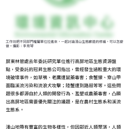
工作坊把不同部門權屬單位拉進來，一起討論淺山生態廊道的修補，可以怎麼
做。攝影：李育琴
屏東林管處去年委託研究單位進行高屏地區生態資源盤
點，受委託的冠昇生態公司指出，曾經發生過較重大的環
境破壞事件，如草鴞、老鷹遭鼠藥毒害；食蟹獴、穿山甲
面臨溪流污染和流浪犬攻擊；陸蟹遭到路殺等等。這些問
題很多都源自於人類的開發行為、濫墾或農藥毒害，凸顯
出高屏地區需要優先關注的議題，是在農村生態系和溪流
生態系。
淺山地帶有豐富的生物多樣性，但因鄰近人類聚落，人類