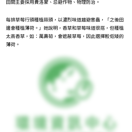
田間主要採用費洛蒙、忌避作物、物理防治。
每排草莓行頭種植蒜頭，以濃烈味道趨避害蟲，「之後田
邊會種植薄荷。」她說明，香草和草莓味道很搭，但種植
太高香草，如：萬壽菊，會遮蔽草莓，因此選擇較低矮的
薄荷。