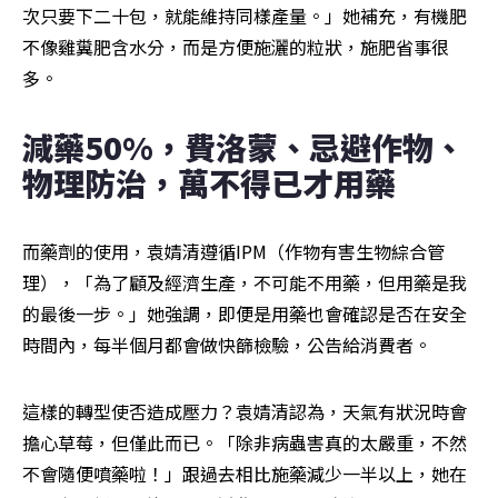
次只要下二十包，就能維持同樣產量。」她補充，有機肥
不像雞糞肥含水分，而是方便施灑的粒狀，施肥省事很
多。
減藥50%，費洛蒙、忌避作物、
物理防治，萬不得已才用藥
而藥劑的使用，袁婧清遵循IPM（作物有害生物綜合管
理），「為了顧及經濟生產，不可能不用藥，但用藥是我
的最後一步。」她強調，即便是用藥也會確認是否在安全
時間內，每半個月都會做快篩檢驗，公告給消費者。
這樣的轉型使否造成壓力？袁婧清認為，天氣有狀況時會
擔心草莓，但僅此而已。「除非病蟲害真的太嚴重，不然
不會隨便噴藥啦！」跟過去相比施藥減少一半以上，她在