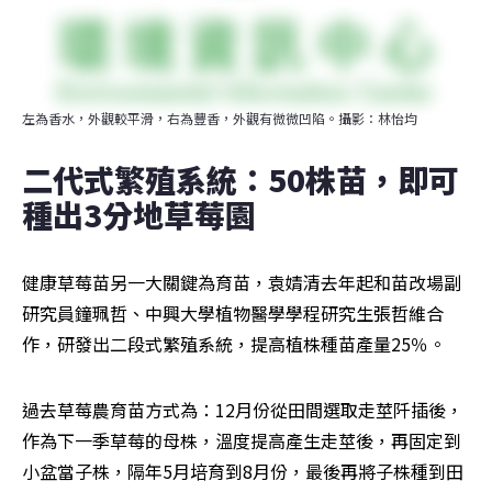
左為香水，外觀較平滑，右為豐香，外觀有微微凹陷。攝影：林怡均
二代式繁殖系統：50株苗，即可
種出3分地草莓園
健康草莓苗另一大關鍵為育苗，袁婧清去年起和苗改場副
研究員鐘珮哲、中興大學植物醫學學程研究生張哲維合
作，研發出二段式繁殖系統，提高植株種苗產量25％。
過去草莓農育苗方式為：12月份從田間選取走莖阡插後，
作為下一季草莓的母株，溫度提高產生走莖後，再固定到
小盆當子株，隔年5月培育到8月份，最後再將子株種到田