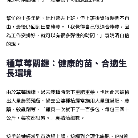
幫忙的十多年間，她也曾去上班，但上班後覺得時間不自
由，最後仍回到田間務農。「我覺得自己很適合務農，因
為工作安排好，就可以有很多彈性的時間。」袁婧清自信
的說。
種草莓關鍵：健康的苗、合適生
長環境
由於草莓嬌嫩，過去栽種時常下重肥重藥，也因此常被檢
出大量農藥殘留。過去公婆種植經常施用大量雞糞肥、農
藥、殺蟲劑等，「雞糞一次就下了一百多包，每包三四十
公斤，每次都很累。」袁婧清細數。
接手前她經常到苗改場上課，接觸到合理化施肥、IPM等