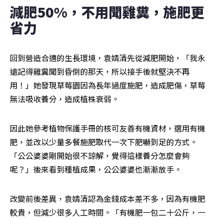
減肥50%，不用聞雞糞，施肥更
省力
回到營造合適的生長環境，袁婧清先從減肥開始，「我永
遠記得雞糞聞到昏倒的那天，所以接手後就堅決不再
用！」她發現草莓園因為長年過度施肥，造成肥傷，草莓
無法吸收養分，造成植株衰弱。
因此她參考植物保護手冊的核可友善有機資材，選用有機
肥，並改以少量多餐施肥取代一次下肥嚇到足的方式。
「公公婆婆剛開始很不諒解，覺得這樣養分怎麼會夠
呢？」後來看到種植成果，公公婆婆也漸漸放手。
改變前後差異，袁婧清認為金錢成本差不多，因為有機肥
較貴，但減少很多人工時間。「有機肥一包二十公斤，一