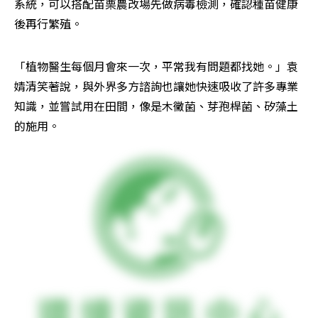
系統，可以搭配苗栗農改場先做病毒檢測，確認種苗健康
後再行繁殖。
「植物醫生每個月會來一次，平常我有問題都找她。」袁
婧清笑著說，與外界多方諮詢也讓她快速吸收了許多專業
知識，並嘗試用在田間，像是木黴菌、芽孢桿菌、矽藻土
的施用。