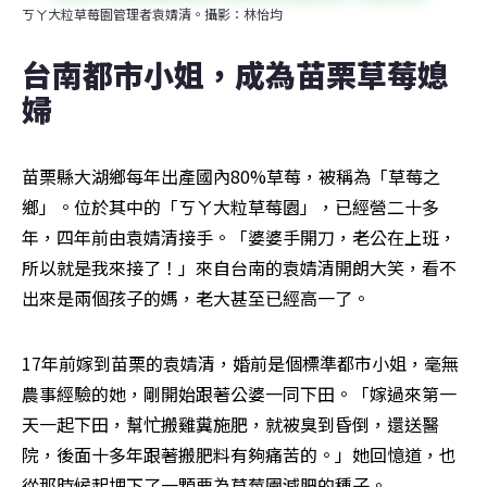
ㄎㄚ大粒草莓園管理者袁婧清。攝影：林怡均
台南都市小姐，成為苗栗草莓媳
婦
苗栗縣大湖鄉每年出產國內80%草莓，被稱為「草莓之
鄉」。位於其中的「ㄎㄚ大粒草莓園」，已經營二十多
年，四年前由袁婧清接手。「婆婆手開刀，老公在上班，
所以就是我來接了！」來自台南的袁婧清開朗大笑，看不
出來是兩個孩子的媽，老大甚至已經高一了。
17年前嫁到苗栗的袁婧清，婚前是個標準都市小姐，毫無
農事經驗的她，剛開始跟著公婆一同下田。「嫁過來第一
天一起下田，幫忙搬雞糞施肥，就被臭到昏倒，還送醫
院，後面十多年跟著搬肥料有夠痛苦的。」她回憶道，也
從那時候起埋下了一顆要為草莓園減肥的種子。