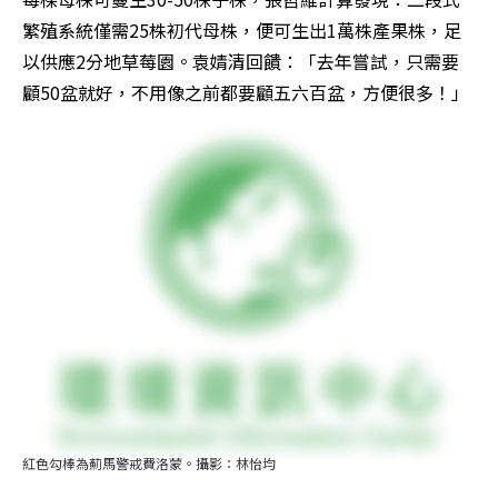
繁殖系統僅需25株初代母株，便可生出1萬株產果株，足
以供應2分地草莓園。袁婧清回饋：「去年嘗試，只需要
顧50盆就好，不用像之前都要顧五六百盆，方便很多！」
紅色勾棒為薊馬警戒費洛蒙。攝影：林怡均