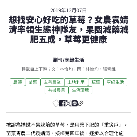
2019年12月07日
想找安心好吃的草莓？女農袁婧
清率領生態神隊友，果園減藥減
肥五成，草莓更健康
副刊
/
享綠生活
轉載自上下游；文：林怡均；圖：林怡均、張哲維
農藥
苗栗
友善農業
土地利用
草莓
享綠生活
有機農業
生活環境
被認為嬌嫩不易栽培的草莓，是用藥下肥的「重災戶」，
苗栗青農二代袁婧清，接棒第四年後，逐步以合理化施