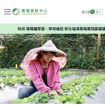
電子報
登入
快訊
風機離聚落、學校過近 彰化福漢風電案環委建議不應開發