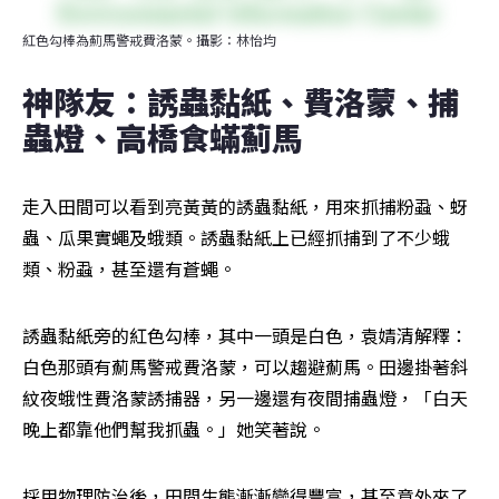
紅色勾棒為薊馬警戒費洛蒙。攝影：林怡均
神隊友：誘蟲黏紙、費洛蒙、捕
蟲燈、高橋食蟎薊馬
走入田間可以看到亮黃黃的誘蟲黏紙，用來抓捕粉蝨、蚜
蟲、瓜果實蠅及蛾類。誘蟲黏紙上已經抓捕到了不少蛾
類、粉蝨，甚至還有蒼蠅。
誘蟲黏紙旁的紅色勾棒，其中一頭是白色，袁婧清解釋：
白色那頭有薊馬警戒費洛蒙，可以趨避薊馬。田邊掛著斜
紋夜蛾性費洛蒙誘捕器，另一邊還有夜間捕蟲燈，「白天
晚上都靠他們幫我抓蟲。」她笑著說。
採用物理防治後，田間生態漸漸變得豐富，甚至意外來了