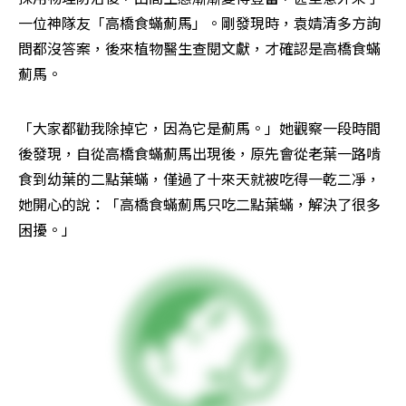
一位神隊友「高橋食蟎薊馬」。剛發現時，袁婧清多方詢
問都沒答案，後來植物醫生查閱文獻，才確認是高橋食蟎
薊馬。
「大家都勸我除掉它，因為它是薊馬。」她觀察一段時間
後發現，自從高橋食蟎薊馬出現後，原先會從老葉一路啃
食到幼葉的二點葉蟎，僅過了十來天就被吃得一乾二凈，
她開心的說：「高橋食蟎薊馬只吃二點葉蟎，解決了很多
困擾。」