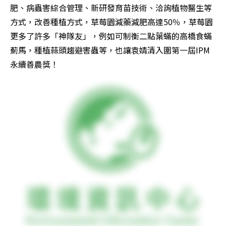
肥、病蟲害綜合管理、新研發育苗技術、洽詢植物醫生等
方式，改善種植方式，草莓園減藥減肥高達50％，草莓園
更多了許多「神隊友」，例如可制衡二點葉蟎的高橋食蟎
薊馬，種植蒜頭趨避害蟲等，也讓袁婧清入圍第一屆IPM
永續善農獎！