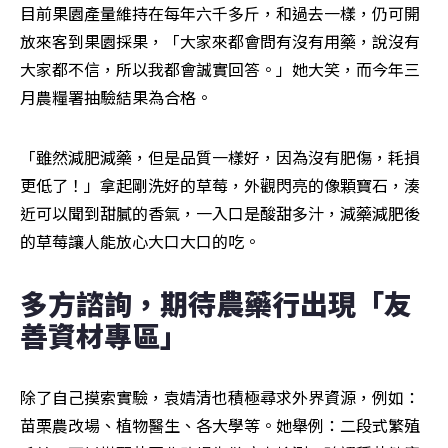
目前果園產量維持在每年六千多斤，和過去一樣，仍可開
放來客到果園採果，「大家來都會問有沒有用藥，說沒有
大家都不信，所以我都會誠實回答。」她大笑，而今年三
月農糧署抽驗結果為合格。
「雖然減肥減藥，但是品質一樣好，因為沒有肥傷，耗損
更低了！」拿起剛洗好的草莓，外觀閃亮的像顆寶石，湊
近可以聞到甜膩的香氣，一入口是酸甜多汁，減藥減肥後
的草莓讓人能放心大口大口的吃。
多方諮詢，期待農藥行出現「友
善資材專區」
除了自己摸索實驗，袁婧清也積極尋求外界資源，例如：
苗栗農改場、植物醫生、各大學等。她舉例：二段式繁殖