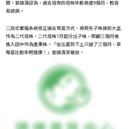
間。袁婧清認為，過去培育的母株年齡高達9個月，較容
易感病。
二段式繁殖系統修正過去育苗方式，將原先子株換到大盆
作為二代母株，二代母株7月起分出子株，照顧三個月後
進入田中作為產果株。「從出蔓到下土只過了三個月，草
莓苗比較年輕健康！」袁婧清笑著說。