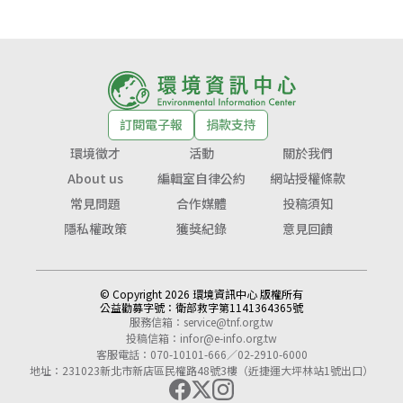
訂閱電子報
捐款支持
環境徵才
活動
關於我們
About us
編輯室自律公約
網站授權條款
常見問題
合作媒體
投稿須知
隱私權政策
獲獎紀錄
意見回饋
© Copyright 2026 環境資訊中心 版權所有
公益勸募字號：
衛部救字第1141364365號
服務信箱：
service@tnf.org.tw
投稿信箱：
infor@e-info.org.tw
客服電話：070-10101-666／02-2910-6000
地址：231023新北市新店區民權路48號3樓（近捷運大坪林站1號出口）