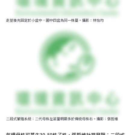
走莖後先固定於小盆中，圖中四盆為同一株蔓。攝影：林怡均
二段式繁殖系統：二代母株左苗量明顯多於傳統母株右。攝影：張哲維
每棵母株可蔓生30-50株子株，張哲維計算發現：二段式