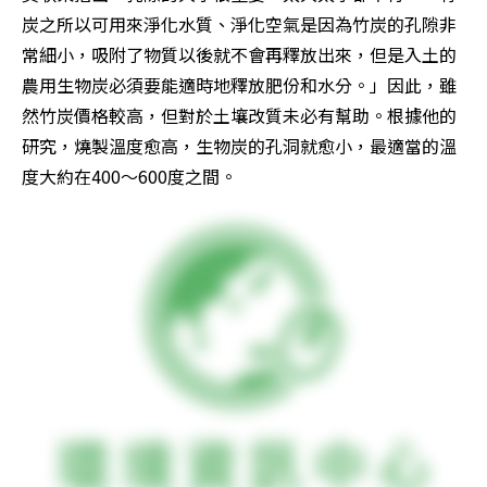
炭之所以可用來淨化水質、淨化空氣是因為竹炭的孔隙非
常細小，吸附了物質以後就不會再釋放出來，但是入土的
農用生物炭必須要能適時地釋放肥份和水分。」因此，雖
然竹炭價格較高，但對於土壤改質未必有幫助。根據他的
研究，燒製溫度愈高，生物炭的孔洞就愈小，最適當的溫
度大約在400～600度之間。