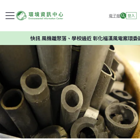
電子報
登入
快訊
風機離聚落、學校過近 彰化福漢風電案環委建議不應