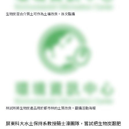
生物炭混合介質土可作為土壤改良。孫文臨攝
林試所將生物炭產品用於都市林的土質改良。翻攝活動海報
屏東科大水土保持系教授簡士濠團隊，嘗試把生物炭跟肥