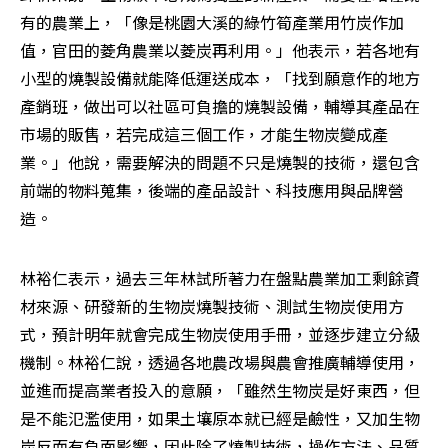
有的農業上，「像是桃園大溪的綠竹筍產業用竹炭作加
值，官田的菱角農業以菱炭再利用。」他表示，若各地有
小型的燒製設備就能降低運送成本，「找到願意作的地方
產銷班，做出可以社區可負擔的燒製設備，輔導其產品在
市場的販售，若完成這三個工作，才能生物炭變成產
業。」他說，需要解決的問題不只是燒製的技術，還包含
前端的物料蒐集，後端的產品設計、科技應用與品牌營
造。
林裕仁表示，過去三年林試所著力在盤點農業加工剩餘資
材來源、研發新的生物炭燒製技術、測試生物炭使用方
式，預計明年就會完成生物炭使用手冊，並逐步建立分級
機制。林裕仁說，透過各地農改場與農會推廣輔導使用，
並進而提高業者投入的意願，「雖然生物炭是好東西，但
是不能氾濫使用，如果土壤原本就已經是鹼性，又加生物
炭反而有負面影響，因此除了燒製技術，操作方法、品質