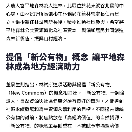
大農大富平地森林為人造林，此區位於花東縱谷北段的中
心處，由林試所所長張彬在林務局花蓮林管處長任內建
立。張彬轉任林試所所長後，積極推動社區參與，希望將
平地森林公共資源轉化為社區資本，與偏鄉居民共同創造
森林新價值、振興山村經濟。
提倡「新公有物」概念  讓平地森
林成為地方經濟助力
董景生則指出，林試所這項活動與提倡「新公有物」
（New Commons）的概念相扣連。「新公有物」一詞強
調人、自然資源與社區健康必須有良好的串聯，才能達到
社區永續發展和森林資源永續利用的目標。不同過去傳統
公有物的討論，將焦點放在「高經濟價值」的自然資源，
「新公有物」的概念主要側重在「不被賦予市場經濟價