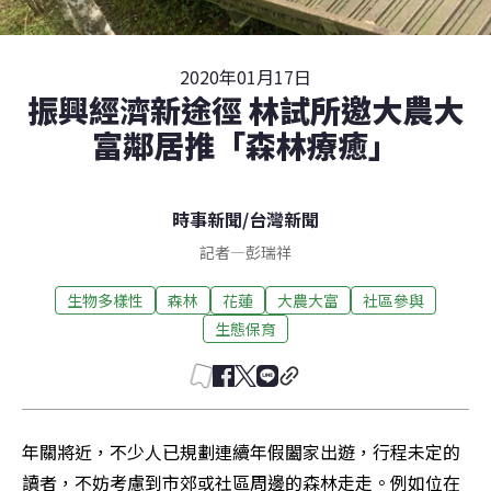
2020年01月17日
振興經濟新途徑 林試所邀大農大
富鄰居推「森林療癒」
時事新聞
/
台灣新聞
記者
—
彭瑞祥
生物多樣性
森林
花蓮
大農大富
社區參與
生態保育
年關將近，不少人已規劃連續年假闔家出遊，行程未定的
讀者，不妨考慮到市郊或社區周邊的森林走走。例如位在