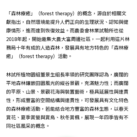
「森林療癒」（forest therapy）的概念，源自於相關文
獻指出，自然環境能提升人們正向的生理狀況、認知與健
康情形，進而達到恢復效益。而農委會林業試驗所也從
2018年起，開始邀集大農大富周邊社區，一起利用這片林
務局十年有成的人造森林，發展具有地方特色的「森林療
癒」（forest therapy）活動。
林試所植物園組董景生組長率領的研究團隊認為，廣闊的
平地森林鑲嵌田園風光的縱谷景觀，充滿魅力性；而廣闊
的平原、山景、景觀花海與裝置藝術，極具延展性與連貫
性，形成豐富的空間結構與連貫性，可發展具有文化特色
的森林療癒活動，若能結合地方豐富的森林生態，以春天
賞花、夏季賞螢與賞鳥、秋冬賞楓，展現一年四季皆有不
同社區風采的概念。