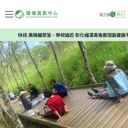
電子報
登入
快訊
風機離聚落、學校過近 彰化福漢風電案環委建議不應開