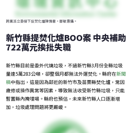
跨黨派立委接下反焚化爐陳情書。鄒敏惠攝。
新竹縣提焚化爐BOO案 中央補助
722萬元挨批失職
新竹縣目前是委外代燒垃圾，不過新竹縣3月份全縣垃圾
量達5萬283公噸，卻整個月都無法外運焚化。縣府在
新聞
稿
中指出，這是因為鄰近的新竹市及苗栗縣焚化爐，常因
歲修或操作異常等因素，導致無法收受新竹縣垃圾，只能
暫置縣內掩埋場。縣府也預估，未來新竹縣人口逐漸增
加，垃圾處理問題將更嚴峻。