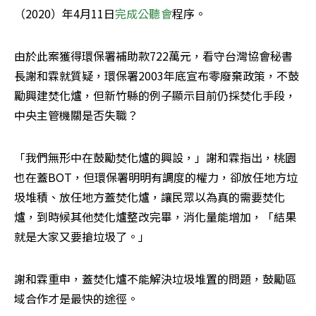
（2020）年4月11日
完成公聽會
程序。
由於此案獲得環保署補助款722萬元，看守台灣協會秘書
長謝和霖就質疑，環保署2003年底宣布零廢棄政策，不鼓
勵興建焚化爐，但新竹縣的例子顯示目前仍採焚化手段，
中央主管機關是否失職？
「我們無形中在鼓勵焚化爐的興設，」謝和霖指出，桃園
也在蓋BOT，但環保署明明有調度的權力，卻放任地方垃
圾堆積、放任地方蓋焚化爐，讓民眾以為真的需要焚化
爐，到時候其他焚化爐整改完畢，消化量能增加，「結果
就是大家又要搶垃圾了。」
謝和霖重申，蓋焚化爐不能解決垃圾堆置的問題，鼓勵區
域合作才是最快的途徑。