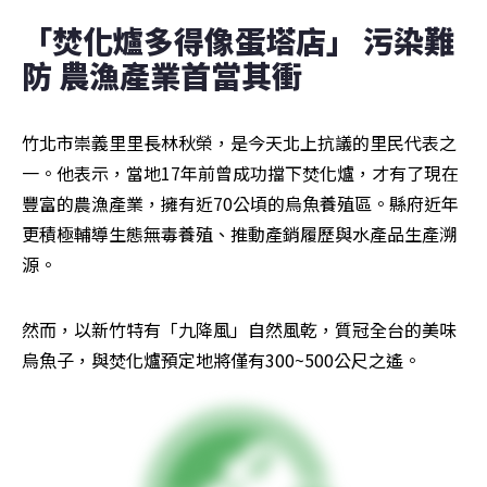
「焚化爐多得像蛋塔店」 污染難
防 農漁產業首當其衝
竹北市崇義里里長林秋榮，是今天北上抗議的里民代表之
一。他表示，當地17年前曾成功擋下焚化爐，才有了現在
豐富的農漁產業，擁有近70公頃的烏魚養殖區。縣府近年
更積極輔導生態無毒養殖、推動產銷履歷與水產品生產溯
源。
然而，以新竹特有「九降風」自然風乾，質冠全台的美味
烏魚子，與焚化爐預定地將僅有300~500公尺之遙。