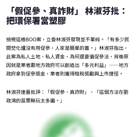
「假促參、真詐財」 林淑芬批：
把環保署當塑膠
檢視這樁BOO案，立委林淑芬發現並不單純。「有多少民
間焚化爐沒有用促參，人家是簡單的蓋。」林淑芬指出，
此案為私人土地、私人資金，為何還要循促參法，背後原
因就是業者跟地方政府可以創造出「多元利益」——地方
政府拿到促參獎金，業者則獲得租稅獎勵與上市捷徑。
林淑芬連番批評：「假促參、真詐財」、「這個方法在劉
政鴻的苗栗縣玩太多遍。」