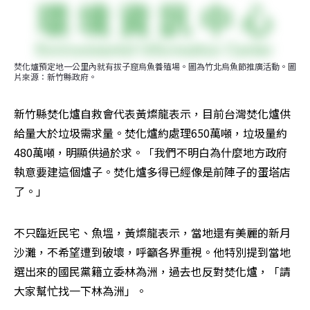
焚化爐預定地一公里內就有拔子窟烏魚養殖場。圖為竹北烏魚節推廣活動。圖
片來源：新竹縣政府。
新竹縣焚化爐自救會代表黃燦龍表示，目前台灣焚化爐供
給量大於垃圾需求量。焚化爐約處理650萬噸，垃圾量約
480萬噸，明顯供過於求。「我們不明白為什麼地方政府
執意要建這個爐子。焚化爐多得已經像是前陣子的蛋塔店
了。」
不只臨近民宅、魚塭，黃燦龍表示，當地還有美麗的新月
沙灘，不希望遭到破壞，呼籲各界重視。他特別提到當地
選出來的國民黨籍立委林為洲，過去也反對焚化爐，「請
大家幫忙找一下林為洲」。