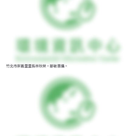
竹北市崇義里里長林秋榮。鄒敏惠攝。