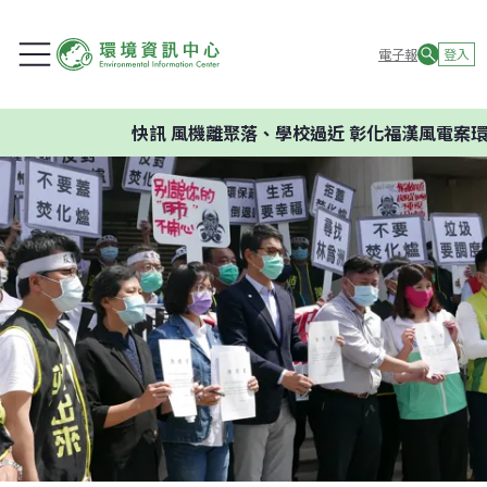
電子報
登入
快訊
風機離聚落、學校過近 彰化福漢風電案環委建議