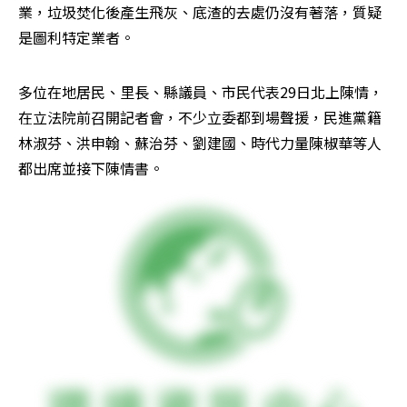
業，垃圾焚化後產生飛灰、底渣的去處仍沒有著落，質疑
是圖利特定業者。
多位在地居民、里長、縣議員、市民代表29日北上陳情，
在立法院前召開記者會，不少立委都到場聲援，民進黨籍
林淑芬、洪申翰、蘇治芬、劉建國、時代力量陳椒華等人
都出席並接下陳情書。