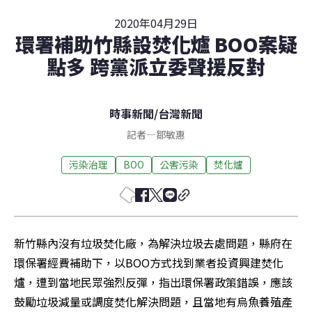
2020年04月29日
環署補助竹縣設焚化爐 BOO案疑
點多 跨黨派立委聲援反對
時事新聞
/
台灣新聞
記者
—
鄒敏惠
污染治理
BOO
公害污染
焚化爐
新竹縣內沒有垃圾焚化廠，為解決垃圾去處問題，縣府在
環保署經費補助下，以BOO方式找到業者投資興建焚化
爐，遭到當地民眾強烈反彈，指出環保署政策錯誤，應該
鼓勵垃圾減量或調度焚化解決問題，且當地有烏魚養殖產