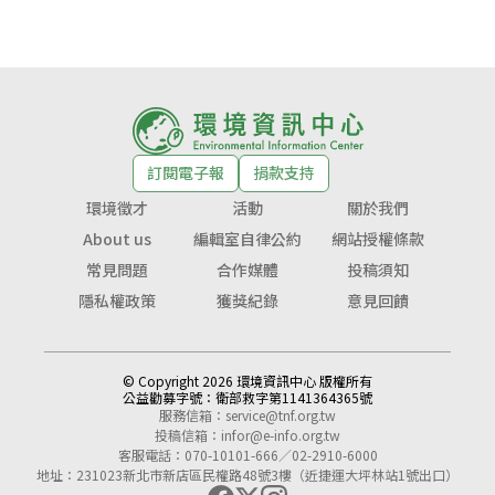
訂閱電子報
捐款支持
環境徵才
活動
關於我們
About us
編輯室自律公約
網站授權條款
常見問題
合作媒體
投稿須知
隱私權政策
獲獎紀錄
意見回饋
© Copyright 2026 環境資訊中心 版權所有
公益勸募字號：
衛部救字第1141364365號
服務信箱：
service@tnf.org.tw
投稿信箱：
infor@e-info.org.tw
客服電話：070-10101-666／02-2910-6000
地址：231023新北市新店區民權路48號3樓（近捷運大坪林站1號出口）