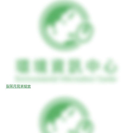
裂葉月見草綻放