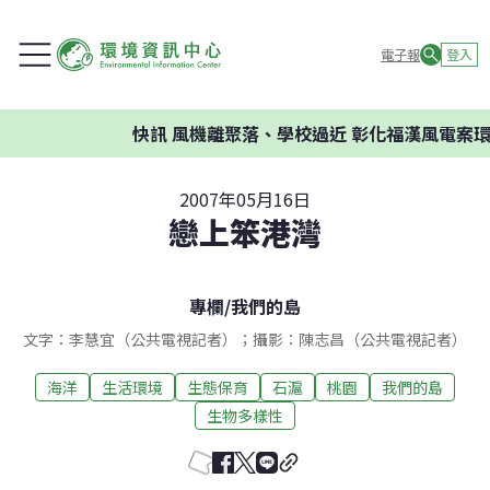
電子報
登入
快訊
風機離聚落、學校過近 彰化福漢風電案環委建
2007年05月16日
戀上笨港灣
專欄
/
我們的島
文字：李慧宜（公共電視記者）；攝影：陳志昌（公共電視記者）
海洋
生活環境
生態保育
石滬
桃園
我們的島
生物多樣性