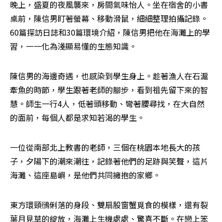
晚上，盛夏的夜風襲來，房間氣味怡人。坐在宿舍的小書
桌前，陳信男盯著螢幕、移動滑鼠，細細整理拍攝記錄。
60篇探訪日誌和30篇環境介紹，陳信男把他在海灘上的學
習，一一化為淺顯易懂的生態知識。
陳信男的海邊奇遇，也感染到學生身上。趁著漁人在石滬
牽魚的時節，學生跟著老師的腳步，看到祖先留下來的智
慧。師生一行4人，低著頭移動、彎著腰尋找，在大自然
的面前，每個人都是求知若渴的學生。
一位從南部北上教書的老師，三個在桃園本地長大的孩
子，夕陽下的潮來潮往，記錄著他們的足跡與笑聲，這片
海灘、這座島嶼，是他們共同擁抱的家鄉。
東方環頸鴴俐落的身段、雙扇股窗蟹覓食的模樣，還有裂
葉月見草的綻放，海灘上生機處處、驚喜不斷。在戀上笨