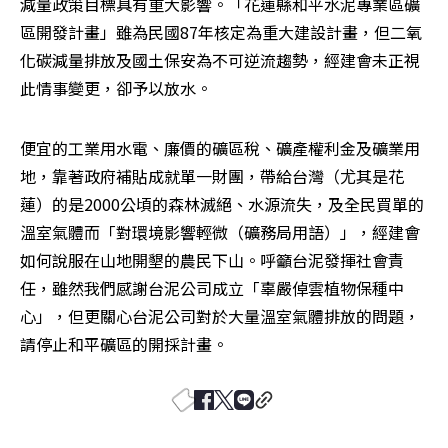
減量政策目標具有重大影響。「花蓮縣和平水泥專業區礦
區開發計畫」雖為民國87年核定為重大建設計畫，但二氧
化碳減量排放及國土保安為不可逆流趨勢，經建會未正視
此情事變更，卻予以放水。 
便宜的工業用水電、廉價的礦區稅、礦產權利金及礦業用
地，靠著政府補貼成就單一財團，帶給台灣（尤其是花
蓮）的是2000公頃的森林滅絕、水源流失，及全民買單的
溫室氣體而「對環境影響輕微（礦務局用語）」，經建會
如何說服在山地開墾的農民下山。呼籲台泥發揮社會責
任，雖然我們感謝台泥公司成立「辜嚴倬雲植物保種中
心」，但更關心台泥公司對於大量溫室氣體排放的問題，
請停止和平礦區的開採計畫。