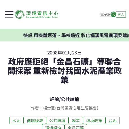
電子報
登入
快訊
風機離聚落、學校過近 彰化福漢風電案環委建議
2008年01月23日
政府應拒絕「金昌石礦」等聯合
開採案 重新檢討我國水泥產業政
策
評論
/
公共論壇
作者：楊士慧(台灣蠻野心足生態協會)
水泥
循環經濟
公共論壇
礦業
環境政策
台泥
環境經濟
金昌石礦