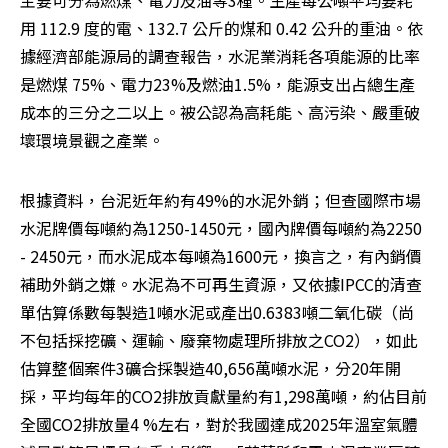
主要可分為燃煤、電力及油等3種。生產每公噸平均要耗
用 112.9 度的電、132.7 公斤的煤和 0.42 公升的重油。依
據經濟部能源局的調查報告，水泥業消耗各項能源的比率
是燃煤 75%、電力23%及燃油1.5%，能源支出占總生產
成本的三分之二以上。被公認為高耗能、高污染、嚴重破
壞環境景觀之產業。 
根據資料，台泥近年約有49%的水泥外銷；但查國際市場
水泥牌價每噸約為1250-1450元，國內牌價每噸約為2250 
- 2450元，而水泥成本每噸為1600元，換言之，有內銷價
補助外銷之嫌。水泥為不可再生資源，又依據IPCC的清查
單估算係數每製造1噸水泥或產出0.6383噸二氧化碳（尚
不包括採挖礦、運輸、廢棄物處理所排放之CO2），如此
估算整個案件3礦合採製造40,656萬噸水泥，分20年開
採，平均每年的CO2排放貢獻量約有1,298萬噸，約佔目前
全國CO2排放量4 %左右，對於我國達成2025年溫室氣體