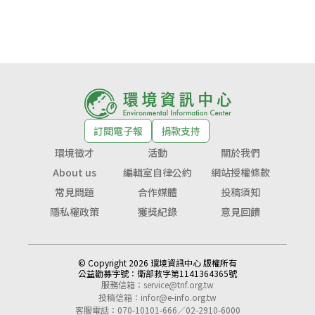
訂閱電子報
捐款支持
環境徵才
活動
關於我們
About us
編輯室自律公約
網站授權條款
常見問題
合作媒體
投稿須知
隱私權政策
獲獎紀錄
意見回饋
© Copyright 2026 環境資訊中心 版權所有
公益勸募字號：
衛部救字第1141364365號
服務信箱：
service@tnf.org.tw
投稿信箱：
infor@e-info.org.tw
客服電話：070-10101-666／02-2910-6000