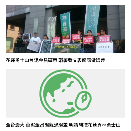
花蓮勇士山台泥金昌礦案 環署發文表態應做環差
全台最大 台泥金昌礦躲過環差 明將開挖花蓮秀林勇士山