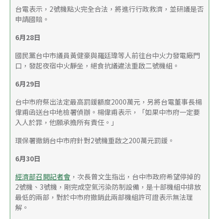
台電表示，2號機點火完全合法，將進行行政救濟，並研議是否
申請國賠。
6月28日
國民黨台中市議員黃健豪與羅廷瑋等人前往台中火力發電廠門
口，發起夜宿中火靜坐，絕食抗議違法重啟二號機組。
6月29日
台中市府祭出法定最高罰鍰額度2000萬元，另將台電董事長楊
偉甫函送台中地檢署偵辦。楊偉甫表示，「如果中市府一定要
入人於罪，他願承擔所有責任。」
環保署撤銷台中市府針對2號機重啟之200萬元罰鍰。
6月30日
經濟部召開記者會
，次長曾文生指出，台中市政府希望停掉的
2號機、3號機，剛完成空氣污染防制設備，是十部機組中排放
最低的兩部，對於中市府撤銷此兩部機組許可證表示無法理
解。