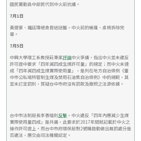
國民黨動員中部民代到中火前抗議。
7月1日
黃健豪、羅廷瑋絕食昏迷送醫，中火前的帳篷、桌椅拆除完
畢。
7月5日
中興大學環工系教授莊秉潔
評論
中火爭議，指出中火並未違反
許可證中要求「四年減四成生煤許可量」的規定；而中火未達
成「四年減四成生煤實際使用量」，是列在地方自治條例《臺
中市公私場所管制生煤及禁用石油焦自治條例》中的規範，其
並未訂定罰則，質疑台中市府沒有罰款及撤照之法源依據。
台中市法制局長李善植則
反擊
，中火違反「四年內應減少生煤
實際使用量四成」是共識，此要求於2017年間就記載於中火之
操作許可證上。而台中市府環保局對2號機啟動做出裁罰處分是
否違法，應交由司法機關認定。