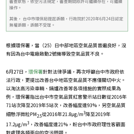
審查狀態，依空污法規定，審查期間原許可繼續存在，可繼續
操作。
其後， 台中市環保局提起訴願，行政院於2020年6月24日認定
無權訴願，訴願不受理。
根據環保署，當（25）日中部地區空氣品質普遍良好，沒
有因為台中電廠啟動2號機導致空氣品質不良。
6月27日，
環保署
針對法律爭議，再次呼籲台中市政府依
法行政，更提出改善台中地區空氣品質不應僅關切中火。
以淘汰高污染車輛、鍋爐改善等各項措施的實際成果為
例，環保署指出台中市空氣品質紅害警示站日數從2016年
71站次降至2019年5站次，改善幅度達93%，另空氣品質
3
細懸浮微粒PM
從2016年21.8μg/m
降至2019年
2.5
3
17.2μg/m
，改善幅度達21%，盼台中市政府理性客觀面
對處理各類面向的空污問題。