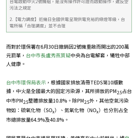
台電啟動中火2號機組，是沒有操作許可證而啟動操作，違反空
污法之規定
2.【電力調度】近幾日全國供電呈現供電充裕的綠燈等級，台
電所稱「合理調度」並不合理
而對於環保署在6月30日撤銷因2號機重啟而開出的200萬
元罰單，
台中市長盧秀燕質疑
中央為台電解套，犧牲中部
人健康。
台中市環保局表示
，根據國家排放清冊TEDS第10版數
據，中火是全國最大的固定污染源，其所排放的PM
占台
2.5
中市PM
整體排放量10.8%。除PM
外，其他空氣污染
2.5
2.5
物如：硫氧化物（SO
）、氮氧化物（NO
）也分別占全
x
x
市總排放量64.9%及40.8%。