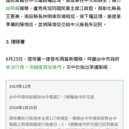
國民黨籍台中市議員羅廷瑋、黃健豪在中火前靜坐；據
自
由時報
報導，盧秀燕協同國民黨主席江啟臣，與彰化縣長
王惠美、南投縣長林明溱到場相挺，簽下羅廷瑋、黃健豪
準備的陳情信，並將陳情信交給中火廠長朱記民。
3. 環保署
6月25日，環保署一連發布兩篇新聞稿，呼籲台中市政府
依法行政
、
勿過度政治操作
，文中也指出爭議脈絡：
2019年12月
台中市環保局廢除台中電廠2、3號機操作許可證
2020年2月25日
環保署依行政程序法第117條規定，撤銷台中市環保局對台中
電廠之罰鍰與廢證行政處分；2、3號機操作許可證已回到展延