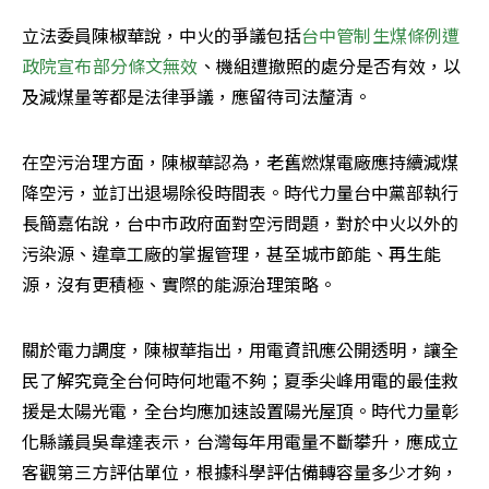
立法委員陳椒華說，中火的爭議包括
台中管制生煤條例遭
政院宣布部分條文無效
、機組遭撤照的處分是否有效，以
及減煤量等都是法律爭議，應留待司法釐清。
在空污治理方面，陳椒華認為，老舊燃煤電廠應持續減煤
降空污，並訂出退場除役時間表。時代力量台中黨部執行
長簡嘉佑說，台中市政府面對空污問題，對於中火以外的
污染源、違章工廠的掌握管理，甚至城市節能、再生能
源，沒有更積極、實際的能源治理策略。
關於電力調度，陳椒華指出，用電資訊應公開透明，讓全
民了解究竟全台何時何地電不夠；夏季尖峰用電的最佳救
援是太陽光電，全台均應加速設置陽光屋頂。時代力量彰
化縣議員吳韋達表示，台灣每年用電量不斷攀升，應成立
客觀第三方評估單位，根據科學評估備轉容量多少才夠，