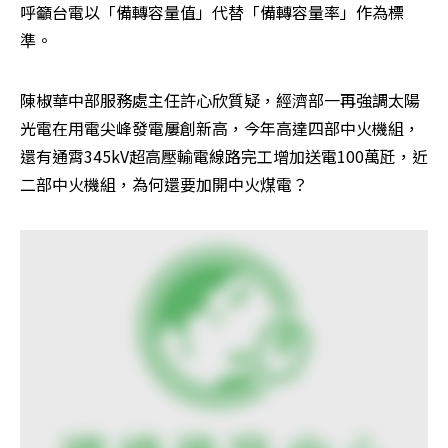
呼籲台電以「備轉容量值」代替「備轉容量率」作為標
準。
陳椒華中部服務處主任許心欣質疑，經濟部一再強調太陽
光電在用電尖峰發電屢創新高，今年高達四部中火機組，
還有通霄345kV超高壓輸電線路完工增加送電100萬瓩，近
二部中火機組，為何還要加開中火煤電？