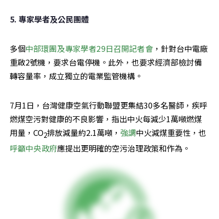
5. 專家學者及公民團體
多個
中部環團及專家學者29日召開記者會
，針對台中電廠
重啟2號機，要求台電停機。此外，也要求經濟部檢討備
轉容量率，成立獨立的電業監管機構。
7月1日，台灣健康空氣行動聯盟更集結30多名醫師，疾呼
燃煤空污對健康的不良影響，指出中火每減少1萬噸燃煤
用量，CO
排放減量約2.1萬噸，
強調
中火減煤重要性，也
2
呼籲
中央政府
應提出更明確的空污治理政策和作為。