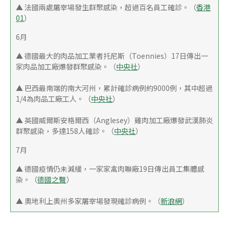
▲ 法國兩處屠宰場發生群聚感染，超過百名員工確診。（
香港
01
）
6月
▲ 德國最大的肉品加工業者托尼斯（Toennies）17日傳出一
家肉品加工廠爆發群聚感染。（
中央社
）
▲ 巴西最南端的南大河州，累計確診病例約9000例，其中超過
1/4為肉品工廠工人。（
中央社
）
▲ 英國威爾斯安格爾西（Anglesey）雞肉加工廠爆發武漢肺炎
群聚感染，多達158人確診。（
中央社
）
7月
▲ 德國疫情仍未減緩，一家家禽肉聯廠19日傳出員工集體感
染。（
德國之聲
）
▲ 奧地利上奧州多家屠宰場發現確診病例。（
新浪網
）