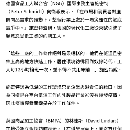
德國食品工人聯合會（NGG）國際事務主管施密特
（Peter Schmidt）向衛報表示，「在市場和消費者對廉
價肉品需求的推動下，整個行業正處於一場災難性的逐底
競爭中。」施密特聲稱，德國的現代化工廠從東歐引進了
願意忍受低工資的約聘工人。
「這些工廠的工作條件絕對是最糟糕的，他們在低溫且密
集度高的地方快速工作，居住環境彷彿回到奴隸時代，工
人每12小時輪班一次，並不得不共用床鋪。」施密特說。
施密特認為低溫的工作環境只是企業逃避責任的籍口，因
為同樣是在室內低溫工作的乳製品行業卻沒有爆發疫情，
因此疫情爆發關鍵是在於工作條件。
英國肉品加工協會（BMPA）的林達斯（David Lindars）
在接受獨立報採訪時表示，「在科學層面上，並沒有任何