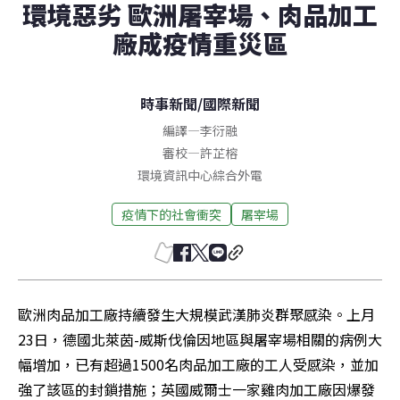
環境惡劣 歐洲屠宰場、肉品加工
廠成疫情重災區
時事新聞
/
國際新聞
編譯
—
李衍融
審校
—
許芷榕
環境資訊中心綜合外電
疫情下的社會衝突
屠宰場
歐洲肉品加工廠持續發生大規模武漢肺炎群聚感染。上月
23日，德國北萊茵-威斯伐倫因地區與屠宰場相關的病例大
幅增加，已有超過1500名肉品加工廠的工人受感染，並加
強了該區的封鎖措施；英國威爾士一家雞肉加工廠因爆發