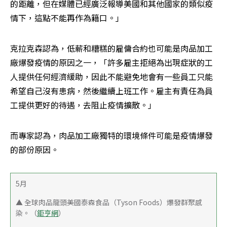
的距離，但在媒體已經廣泛報導美國和其他國家的類似疫
情下，這點不能再作為籍口。」
克拉克森認為，低薪和糟糕的雇傭合約也可能是肉品加工
廠爆發疫情的原因之一，「許多雇主拒絕為出現症狀的工
人提供任何經濟緩助，因此不能避免地會有一些員工只能
希望自己沒有患病，然後繼續上班工作。雇主有責任為員
工提供更好的待遇，去阻止疫情擴散。」
而專家認為，肉品加工廠獨特的環境條件可能是疫情爆發
的部份原因。
5月
▲ 全球肉品龍頭美國泰森食品（Tyson Foods）爆發群聚感
染。（
鉅亨網
）