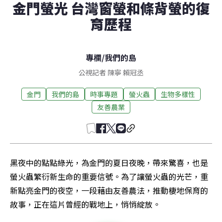
金門螢光 台灣窗螢和條背螢的復
育歷程
專欄
/
我們的島
公視記者 陳寧 賴冠丞
金門
我們的島
時事專題
螢火蟲
生物多樣性
友善農業
黑夜中的點點綠光，為金門的夏日夜晚，帶來驚喜，也是
螢火蟲繁衍新生命的重要信號。為了讓螢火蟲的光芒，重
新點亮金門的夜空，一段藉由友善農法，推動棲地保育的
故事，正在這片曾經的戰地上，悄悄綻放。