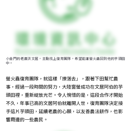
小金門的老農洪文居，主動找上復育團隊，希望能讓螢火蟲回到他的芋頭田
中。
螢火蟲復育團隊，就這樣「撩落去」，跟著下田幫忙農
事，經過一段時間的努力，大陸窗螢成功在文居阿伯的芋
頭田裡，重新綻放光芒。令人惋惜的是，這段合作才開始
不久，年事已高的文居阿伯就離開人世，復育團隊決定接
手這片芋頭田，延續老農的心願，以友善農法耕作，也影
響周邊的一些農民。