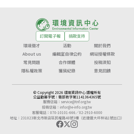
訂閱電子報
捐款支持
環境徵才
活動
關於我們
About us
編輯室自律公約
網站授權條款
常見問題
合作媒體
投稿須知
隱私權政策
獲獎紀錄
意見回饋
© Copyright 2026 環境資訊中心 版權所有
公益勸募字號：
衛部救字第1141364365號
服務信箱：
service@tnf.org.tw
投稿信箱：
infor@e-info.org.tw
客服電話：070-10101-666／02-2910-6000
地址：231023新北市新店區民權路48號3樓（近捷運大坪林站1號出口）