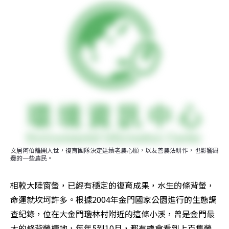
文居阿伯離開人世，復育團隊決定延續老農心願，以友善農法耕作，也影響周
邊的一些農民。
相較大陸窗螢，已經有穩定的復育成果，水生的條背螢，
命運就坎坷許多。根據2004年金門國家公園進行的生態調
查紀錄，位在大金門瓊林村附近的這條小溪，曾是金門最
大的條背螢棲地，每年5到10月，都有機會看到上百隻螢