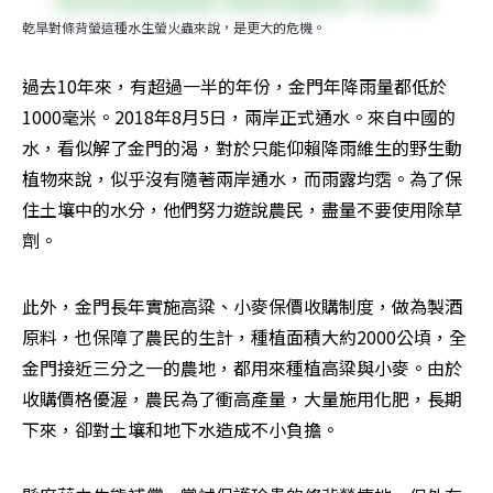
乾旱對條背螢這種水生螢火蟲來說，是更大的危機。
過去10年來，有超過一半的年份，金門年降雨量都低於
1000毫米。2018年8月5日，兩岸正式通水。來自中國的
水，看似解了金門的渴，對於只能仰賴降雨維生的野生動
植物來說，似乎沒有隨著兩岸通水，而雨露均霑。為了保
住土壤中的水分，他們努力遊說農民，盡量不要使用除草
劑。
此外，金門長年實施高粱、小麥保價收購制度，做為製酒
原料，也保障了農民的生計，種植面積大約2000公頃，全
金門接近三分之一的農地，都用來種植高粱與小麥。由於
收購價格優渥，農民為了衝高產量，大量施用化肥，長期
下來，卻對土壤和地下水造成不小負擔。