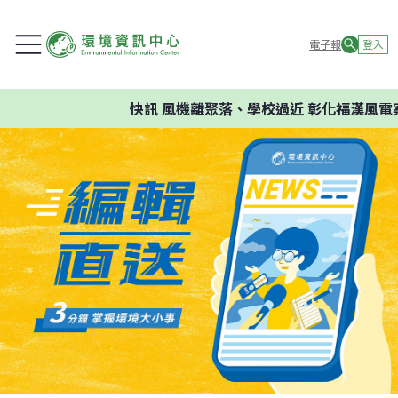
電子報
登入
快訊
風機離聚落、學校過近 彰化福漢風電案