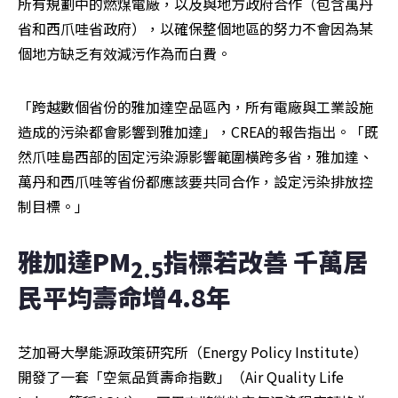
所有規劃中的燃煤電廠，以及與地方政府合作（包含萬丹
省和西爪哇省政府），以確保整個地區的努力不會因為某
個地方缺乏有效減污作為而白費。
「跨越數個省份的雅加達空品區內，所有電廠與工業設施
造成的污染都會影響到雅加達」，CREA的報告指出。「既
然爪哇島西部的固定污染源影響範圍橫跨多省，雅加達、
萬丹和西爪哇等省份都應該要共同合作，設定污染排放控
制目標。」
雅加達PM
指標若改善 千萬居
2.5
民平均壽命增4.8年
芝加哥大學能源政策研究所（Energy Policy Institute）
開發了一套「空氣品質壽命指數」（Air Quality Life 