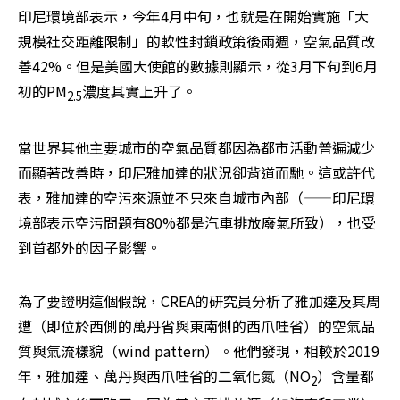
印尼環境部表示，今年4月中旬，也就是在開始實施「大
規模社交距離限制」的軟性封鎖政策後兩週，空氣品質改
善42%。但是美國大使館的數據則顯示，從3月下旬到6月
初的PM
濃度其實上升了。
2.5
當世界其他主要城市的空氣品質都因為都市活動普遍減少
而顯著改善時，印尼雅加達的狀況卻背道而馳。這或許代
表，雅加達的空污來源並不只來自城市內部（——印尼環
境部表示空污問題有80%都是汽車排放廢氣所致），也受
到首都外的因子影響。
為了要證明這個假說，CREA的研究員分析了雅加達及其周
遭（即位於西側的萬丹省與東南側的西爪哇省）的空氣品
質與氣流樣貌（wind pattern）。他們發現，相較於2019
年，雅加達、萬丹與西爪哇省的二氧化氮（NO
）含量都
2