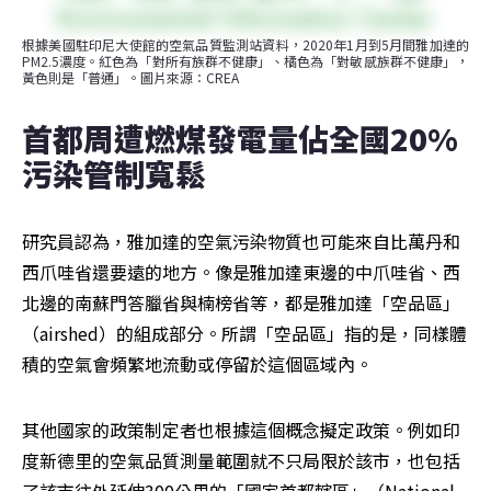
根據美國駐印尼大使館的空氣品質監測站資料，2020年1月到5月間雅加達的
PM2.5濃度。紅色為「對所有族群不健康」、橘色為「對敏感族群不健康」，
黃色則是「普通」。圖片來源：CREA
首都周遭燃煤發電量佔全國20% 
污染管制寬鬆
研究員認為，雅加達的空氣污染物質也可能來自比萬丹和
西爪哇省還要遠的地方。像是雅加達東邊的中爪哇省、西
北邊的南蘇門答臘省與楠榜省等，都是雅加達「空品區」
（airshed）的組成部分。所謂「空品區」指的是，同樣體
積的空氣會頻繁地流動或停留於這個區域內。
其他國家的政策制定者也根據這個概念擬定政策。例如印
度新德里的空氣品質測量範圍就不只局限於該市，也包括
了該市往外延伸300公里的「國家首都轄區」（National 