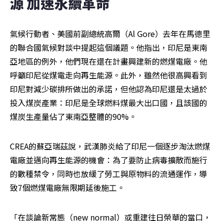
源 加速永續革命
氣候行動者、美國前副總統高爾（Al Gore）去年在馬德里
的聯合國氣候對談中提起這個議題。他指出，印尼是東南
亞地區的例外，他們現在還在計畫興建新的燃煤電廠。他
呼籲印尼從煤電走向再生能源。此外，雖然他很高興看到
印尼對減少碳排所做出的承諾，但他認為印尼還是太過於
投入煤炭產業：印尼是全球燃料煤最大出口國，且該國的
煤炭生產量佔了東南亞整體的90%。
CREA的蘇亞瑞茲說，武漢肺炎給了印尼一個逐步淘汰燃煤
電廠並邁向再生能源的機會：為了要防止病毒擴散而施行
的數種禁令，同時也放緩了勞工與原物料的流通運作，導
致7個燃煤電廠無限期延後施工。
「在談論新常態（new normal）或重建往日榮華的當口，