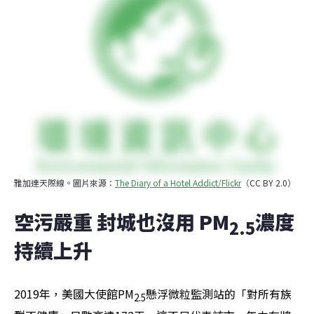
雅加達天際線。圖片來源：
The Diary of a Hotel Addict/Flickr
（CC BY 2.0）
空污嚴重 封城也沒用 PM
濃度
2.5
持續上升
2019年，美國大使館PM
懸浮微粒監測站的「對所有族
2.5