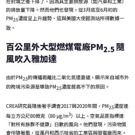
在封城之後下降了，因為其主要排放源（如汽車和工業）
的排放量下降。然而他們也發現，從3月底至6月初的
PM
濃度呈上升趨勢，這與美國大使館測站所得數據一
2.5
致。
百公里外大型燃煤電廠PM
隨
2.5 
風吹入雅加達  
由於PM
的傳播距離比二氧化氮還要遠，顯示來自城市外
2.5
的跨境污染源是導致PM
濃度居高不下的原因。
2.5
CREA研究員隨後著手調查2017與2020年間，PM
濃度達
2.5
3
每立方公尺80微克（80 μg/m
）以上、空氣品質指標達
「對所有族群不健康」日數的風向。他們發現，污染物質
會伴隨著風，從萬丹和西爪哇省的工業區與發電廠而來。