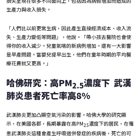
損失呈現在很多不同面向上，包括因為病假增加而造成的
生產力與收入損失。
「人們比以前更常生病，因此產生直接經濟成本、收入流
失、生產力變低等問題」，他說。「帶小孩去醫院也會使
得你的收入減少。兒童氣喘的新病例增加。還有一大影響
是早產問題。當嬰兒提早出生，他們在童年時期的平均醫
療花費就又更高。」
哈佛研究：高PM
濃度下  武漢
2.5
肺炎患者死亡率高8%
武漢肺炎更加凸顯空氣污染的影響。哈佛大學的研究顯
示，在美國各郡，長期暴露在高PM
濃度下的居民，在罹
2.5
患武漢肺炎這種會產生呼吸道併發症的疾病後，死亡的可