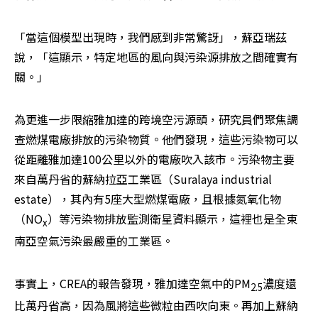
「當這個模型出現時，我們感到非常驚訝」，蘇亞瑞茲
說，「這顯示，特定地區的風向與污染源排放之間確實有
關。」
為更進一步限縮雅加達的跨境空污源頭，研究員們聚焦調
查燃煤電廠排放的污染物質。他們發現，這些污染物可以
從距離雅加達100公里以外的電廠吹入該市。污染物主要
來自萬丹省的蘇納拉亞工業區（Suralaya industrial 
estate），其內有5座大型燃煤電廠，且根據氮氧化物
（NO
）等污染物排放監測衛星資料顯示，這裡也是全東
x
南亞空氣污染最嚴重的工業區。
事實上，CREA的報告發現，雅加達空氣中的PM
濃度還
2.5
比萬丹省高，因為風將這些微粒由西吹向東。再加上蘇納