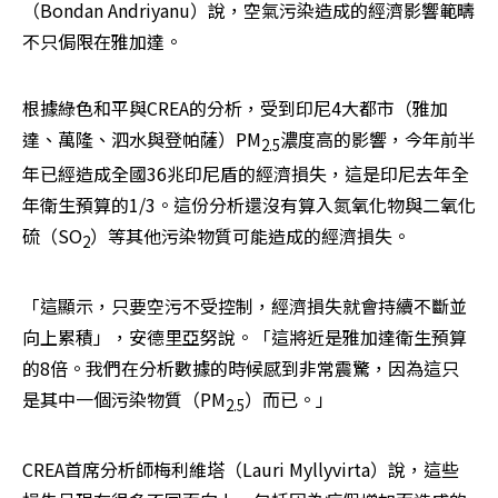
（Bondan Andriyanu）說，空氣污染造成的經濟影響範疇
不只侷限在雅加達。
根據綠色和平與CREA的分析，受到印尼4大都市（雅加
達、萬隆、泗水與登帕薩）PM
濃度高的影響，今年前半
2.5
年已經造成全國36兆印尼盾的經濟損失，這是印尼去年全
年衛生預算的1/3。這份分析還沒有算入氮氧化物與二氧化
硫（SO
）等其他污染物質可能造成的經濟損失。
2
「這顯示，只要空污不受控制，經濟損失就會持續不斷並
向上累積」，安德里亞努說。「這將近是雅加達衛生預算
的8倍。我們在分析數據的時候感到非常震驚，因為這只
是其中一個污染物質（PM
）而已。」
2.5
CREA首席分析師梅利維塔（Lauri Myllyvirta）說，這些