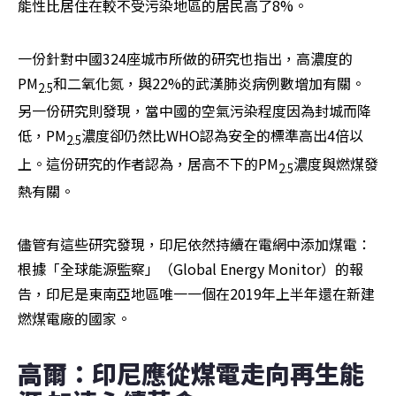
能性比居住在較不受污染地區的居民高了8%。
一份針對中國324座城市所做的研究也指出，高濃度的
PM
和二氧化氮，與22%的武漢肺炎病例數增加有關。
2.5
另一份研究則發現，當中國的空氣污染程度因為封城而降
低，PM
濃度卻仍然比WHO認為安全的標準高出4倍以
2.5
上。這份研究的作者認為，居高不下的PM
濃度與燃煤發
2.5
熱有關。
儘管有這些研究發現，印尼依然持續在電網中添加煤電：
根據「全球能源監察」（Global Energy Monitor）的報
告，印尼是東南亞地區唯一一個在2019年上半年還在新建
燃煤電廠的國家。
高爾：印尼應從煤電走向再生能