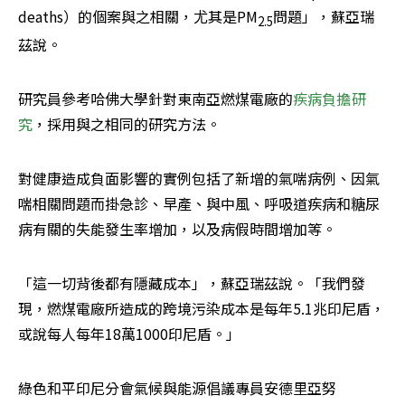
deaths）的個案與之相關，尤其是PM
問題」，蘇亞瑞
2.5
茲說。
研究員參考哈佛大學針對東南亞燃煤電廠的
疾病負擔研
究
，採用與之相同的研究方法。
對健康造成負面影響的實例包括了新增的氣喘病例、因氣
喘相關問題而掛急診、早產、與中風、呼吸道疾病和糖尿
病有關的失能發生率增加，以及病假時間增加等。
「這一切背後都有隱藏成本」，蘇亞瑞茲說。「我們發
現，燃煤電廠所造成的跨境污染成本是每年5.1兆印尼盾，
或說每人每年18萬1000印尼盾。」
綠色和平印尼分會氣候與能源倡議專員安德里亞努