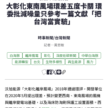
大彰化東南風場環差五度卡關 環
委批減噪量只參考一篇文獻「把
台灣當實驗」
時事新聞
/
台灣新聞
記者
—
黃思敏
白海豚
離岸風電
彰化
深度低碳新聞
中華白海豚
能源轉型
台北
生物多樣性
再生能源
風力
沃旭能源「大彰化離岸風場」2018年通過環評，開發單位
在2020年5月提出環差，預計變更西南、東南風場的風機
與離岸變電站基礎，以及海床防淘刷保護工設置面積。西