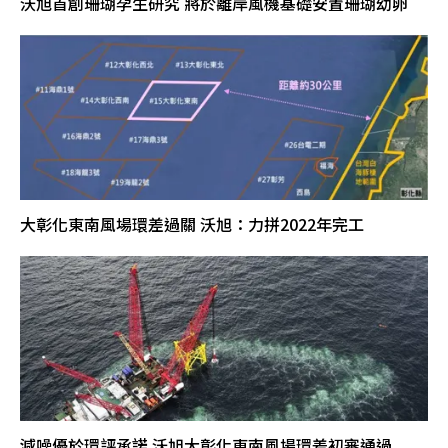
沃旭首創珊瑚孕生研究 將於離岸風機基礎安置珊瑚幼卵
大彰化東南風場環差過關 沃旭：力拼2022年完工
減噪優於環評承諾 沃旭大彰化東南風場環差初審通過