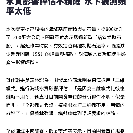
水質影響評估不精確  水下觀測頻
率太低
本次變更提高風機的海域基座面積與拋石量，從800提升
至1300平方公尺。開發單位表示透過新型「落管式拋石
船」，縮短作業時間、有效定位與控制拋石速率，將能減
少懸浮固體（SS）的增量與擴散，對海域水質及底棲生態
產生影響輕微。
對此環委吳義林認為，開發單位應說明為何僅採用「二維
模式」進行海域水質影響評估，「是因為三維模式比較複
雜就不用？」他直批目前開發單位的分析條件不明、似是
而非，「全部都是假設，這樣根本連二維都不用，用猜的
就好了。」吳義林強調，模擬應達到環評要求的精確。
至於海域生態調查，環委李培芬表示，目前開發單位規劃