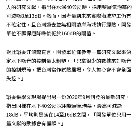
人的研究文獻，指出在水深40公尺時，採用雙層氣泡幕的
可減噪8至13dB。然而，因考量到未來實際海域施工仍有
不確定性，且台灣過去並無相關遠岸海域執行經驗，開發
單位不願保證降噪後低於160dB的閾值。
對此環委江鴻龍直言，開發單位僅參考一篇研究文獻來決
定水下噪音的控制量太粗糙，「只拿很少的數據來訂噪音
的控制規範，把台灣當作試驗風場，令人擔心會不會全面
失控。」
環委張學文現場提出另一份2020年9月刊登的最新研究，
指出同樣在水下40公尺採用雙層氣泡幕，最高可減躁
18dB，平均則是落在14至16dB之間，「開發單位只用一
篇文獻的數據會有偏頗。」