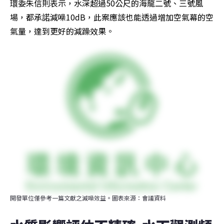
環委朱信則表示，水深超過50公尺的海龍二號、三號風
場，都承諾減噪10dB，此案應該也能透過增加空氣幕的空
氣量，達到更好的減躁效果。
開發單位僅參考一篇文獻之減噪效益。圖表來源：會議資料