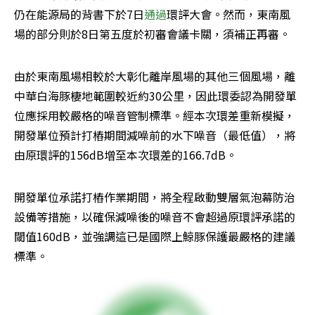
仍在能源局的背書下於7日
通過
環評大會。然而，東南風
場的部分則於8日第五度於初審會議卡關，須補正再審。
由於東南風場相較於大彰化離岸風場的其他三個風場，離
中華白海豚棲地範圍較近約30公里，因此環委認為開發單
位應採用較嚴格的噪音管制標準。經本次環差重新模擬，
開發單位預計打樁期間減噪前的水下噪音（最低值），將
由原環評的156dB增至本次環差的166.7dB。
開發單位承諾打樁作業期間，將全程啟動雙層氣泡幕防治
設備等措施，以確保減噪後的噪音不會超過原環評承諾的
閾值160dB，並強調這已是國際上鯨豚保護最嚴格的建議
標準。