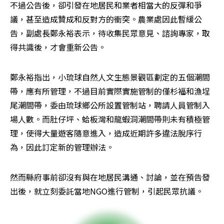
不過公告後，卻引發在地居民和業者相當大的反彈和爭
議，甚至造成贊成和反對方的衝突。農業處因此暫緩公
告，副處長鄭永裕表示，待收集民眾意見、諮詢專家，取
得共識後，才會重新公告。
鄭永裕指出，小琉球自然人文生態景觀區劃定的五個潮間
帶，應有所管理，不過目前實際實施管制的僅杉福和漁埕
尾潮間帶，委由琉球鄉公所設置管制站，聘請人員管制入
場人數。而肚仔坪、蛤板灣和龍蝦洞潮間帶則未有積極管
理，使得大量遊客隨意進入，造成近期許多違法脫序行
為，因此訂定新的管理辦法。
然而縣府事前卻沒有與在地居民溝通、討論，並在預告發
出後，就立刻委託當地NGO進行管制，引起民眾抗議。