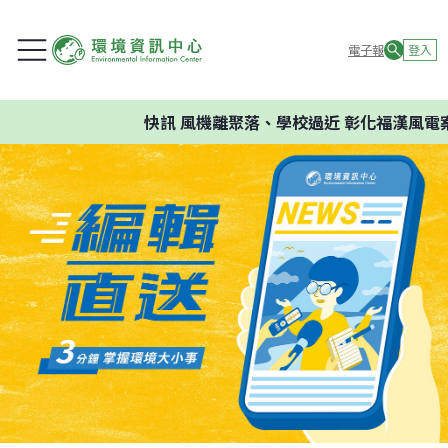
電子報
登入
快訊
風機離聚落、學校過近 彰化福漢風電案