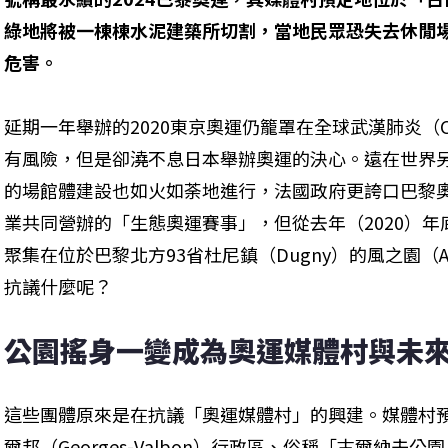
綠地將被一棟棟水泥建築所切割，當地民眾恐失去休閒
危害。
延期一年舉辦的2020東京奧運仍籠罩在全球武漢肺炎（CO
有風險，但是卻澆不息日本舉辦奧運的決心。遠在世界另
的場館體建設也如火如荼地進行，法國政府更誇口巴黎
業共同營辦的「生態奧運賽事」，但從去年（2020）
聚集在位於巴黎北方93省杜尼鎮（Dugny）的風之園（Aire
抗議什麼呢？
公園搖身一變成為奧運媒體村與未
這些團體原來是在抗議「奧運媒體村」的興建。媒體村預
爾邦（Georges-Valbon）行政區、俗稱「古爾納夫公園」（Pa