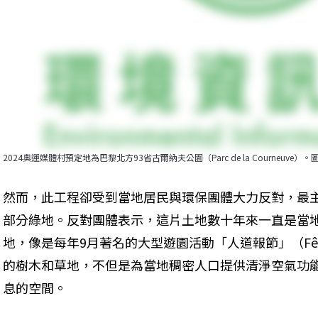
2024奧運媒體村預定地為巴黎北方93省古爾納夫公園（Parc de la Courneuve）。圖
然而，此工程卻受到當地居民與環保團體大力反對，最
部分綠地。反對團體表示，這片土地數十年來一直是當
地，像是每年9月著名的大型遊園活動「人道報節」（Fête d
的樹木和草地，不但是為當地稠密人口提供清淨空氣功
息的空間。