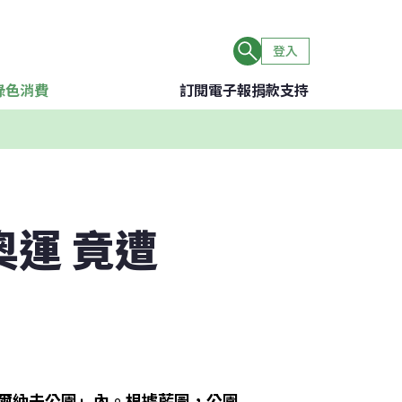
登入
綠色消費
訂閱電子報
捐款支持
奧運 竟遭
古爾納夫公園」內。根據藍圖，公園