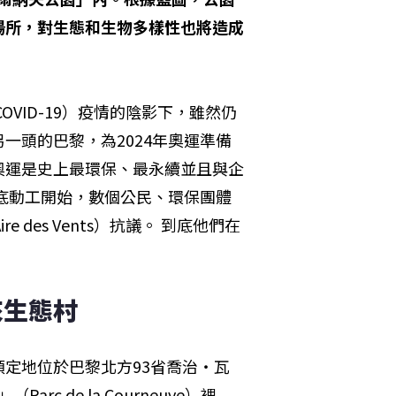
場所，對生態和生物多樣性也將造成
VID-19）疫情的陰影下，雖然仍
一頭的巴黎，為2024年奧運準備
奧運是史上最環保、最永續並且與企
年底動工開始，數個公民、環保團體
 des Vents）抗議。 到底他們在
來生態村
定地位於巴黎北方93省喬治・瓦
rc de la Courneuve）裡