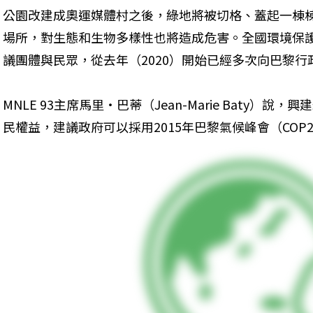
公園改建成奧運媒體村之後，綠地將被切格、蓋起一棟
場所，對生態和生物多樣性也將造成危害。全國環境保護運
議團體與民眾，從去年（2020）開始已經多次向巴黎行
MNLE 93主席馬里・巴蒂（Jean-Marie Baty）
民權益，建議政府可以採用2015年巴黎氣候峰會（COP