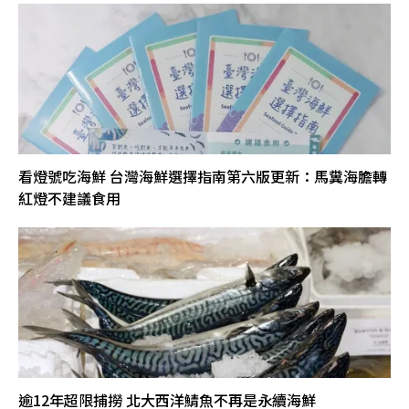
看燈號吃海鮮 台灣海鮮選擇指南第六版更新：馬糞海膽轉
紅燈不建議食用
逾12年超限捕撈 北大西洋鯖魚不再是永續海鮮