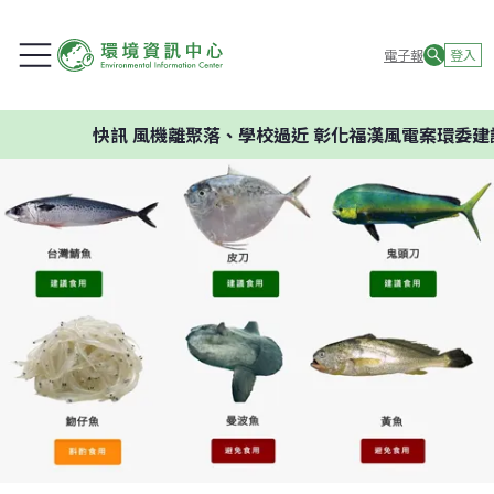
電子報
登入
快訊
風機離聚落、學校過近 彰化福漢風電案環委建議不應開發