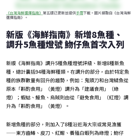
《台灣海鮮選擇指南》
第五版已更新並提供
手冊
下載。圖片擷取自《台灣海鮮
選擇指南》。
新版《海鮮指南》新增8魚種、
調升5魚種燈號 魩仔魚首次入列
新版《海鮮指南》調升5種魚種燈號評級、新增8種新魚
種，總計囊括94種海鮮種類。在調升的部分，由於特定魚
種的族群數量有回升的趨勢，例如：鬼頭刀和台灣鯖魚從
原本「斟酌食用」（黃燈）調升為「建議食用」（綠
燈）；蝦蛄、鰻魚、烏賊則由從「避免食用」（紅燈）調
升為「斟酌食用」（黃燈）。
新增魚種的部分，則加入了8種沿近海大宗或常見漁獲
——東方齒鰆、皮刀、紅魽、養殖白蝦列為綠燈；魩仔