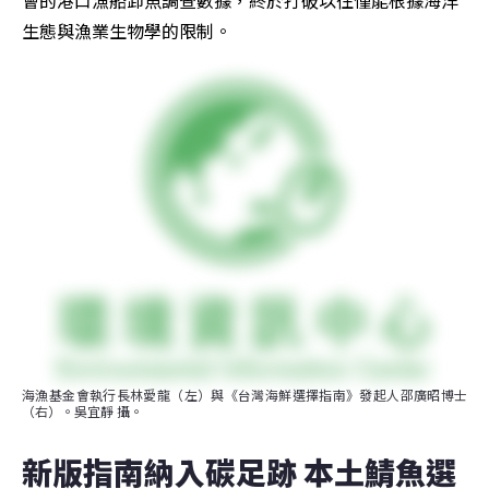
會的港口漁船卸魚調查數據，終於打破以往僅能根據海洋
生態與漁業生物學的限制。
海漁基金會執行長林愛龍（左）與《台灣海鮮選擇指南》發起人邵廣昭博士
（右）。吳宜靜 攝。
新版指南納入碳足跡 本土鯖魚選