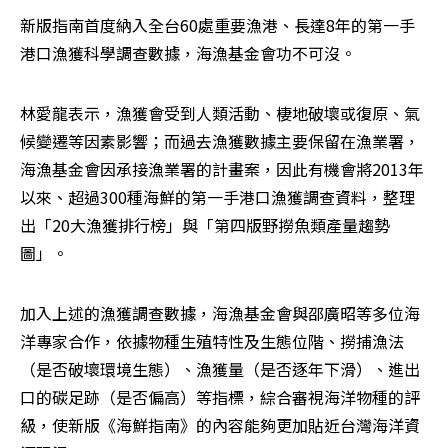
新版指南首度納入全台60處重要漁港、長達8年的第一手
港口漁獲科學調查數據，海漁基金會功不可沒。
林愛龍表示，漁獲會受到人類活動、棲地破壞或復原、氣
候變遷等因素影響；而過去漁獲數據主要保留在漁業署，
海漁基金會因承接漁業署的計畫案，因此有機會將2013年
以來、超過300種海鮮的第一手港口漁獲調查資料，整理
出「20大漁獲排行榜」與「第四版野撈魚類產量趨勢
圖」。
加入上述的漁獲調查數據，海漁基金會與邵廣昭等多位海
洋專家合作，依據物種生殖特性及生態位階、撈捕漁法
（是否破壞環境生態）、漁獲量（是否逐年下滑）、進出
口的碳足跡（是否偏高）等指標，綜合審視海洋物種的評
級，使新版《海鮮指南》的內容能夠更加貼近台灣海洋資