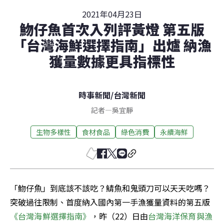
2021年04月23日
魩仔魚首次入列評黃燈 第五版
「台灣海鮮選擇指南」出爐 納漁
獲量數據更具指標性
時事新聞
/
台灣新聞
記者
—
吳宜靜
生物多樣性
食材食品
綠色消費
永續海鮮
「魩仔魚」到底該不該吃？鯖魚和鬼頭刀可以天天吃嗎？
突破過往限制、首度納入國內第一手漁獲量資料的第五版
《台灣海鮮選擇指南》
，昨（22）日由
台灣海洋保育與漁