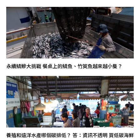
永續鯖鰺大挑戰 餐桌上的鯖魚、竹筴魚越來越小隻？
養殖和遠洋水產哪個碳排低？ 答：資訊不透明 買低碳海鮮