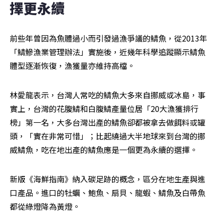
擇更永續
前些年曾因為魚體過小而引發過漁爭議的鯖魚，從2013年
「鯖鰺漁業管理辦法」實施後，近幾年科學追蹤顯示鯖魚
體型逐漸恢復，漁獲量亦維持高檔。
林愛龍表示，台灣人常吃的鯖魚大多來自挪威或冰島，事
實上，台灣的花腹鯖和白腹鯖產量位居「20大漁獲排行
榜」第一名，大多台灣出產的鯖魚卻都被拿去做餌料或罐
頭，「實在非常可惜」；比起繞過大半地球來到台灣的挪
威鯖魚，吃在地出產的鯖魚應是一個更為永續的選擇。
新版《海鮮指南》納入碳足跡的概念，區分在地生產與進
口產品。進口的牡蠣、鮑魚、扇貝、龍蝦、鯖魚及白帶魚
都從綠燈降為黃燈。