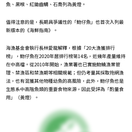
魚、黑喉、紅鋤齒鯛、石喬列為黃燈。
值得注意的是，長期具爭議性的「魩仔魚」也首次入列最
新版本的《海鮮指南》。
海漁基金會執行長林愛龍解釋，根據「20大漁獲排行
榜」，魩仔魚在2020年居排行榜第14名，近幾年產量維持
在中高檔。從2010年開始，漁業署也已實施魩鱙漁業管
理、禁漁區和禁漁期等相關規範；但仍考量其採取拖網漁
法，也有混獲其他物種幼魚的高風險，此外，魩仔魚也是
生態系中高階魚類的重要食物來源，因此受評為「酌量食
用」（黃燈）。