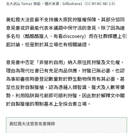
北大武山 Tumaz 側拍 。圖片來源：billlushana1（CC BY-NC-ND 2.0）
黃虹霞大法官最不支持擴大原民狩獵權保障。其部分協同
意見書或許最能代表本議題中保守派的意見。除了因為諸
多名句（酷酷酷獵人、有看discovery）而在社群媒體上引
起討論，但是對於其立場也有相關論證。
意見書中否定「非營利自用」納入原住民狩獵及文化權，
理由為現代社會已有充足肉品供應，狩獵已無必要。也認
為事前審核時要登記數量對於野生動物保育有其必要。甚
至也反對自製獵槍，認為憑藉人類智識、獵犬及人數等優
勢，利用陷阱與弓箭即可順利狩獵。因此對於解釋文中關
於自製獵槍的限制基本上全採合憲立場。
黃虹霞大法官意見書摘錄