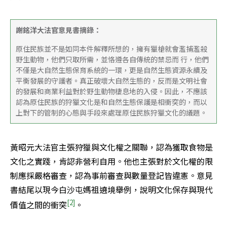
謝銘洋大法官意見書摘錄：
原住民族並不是如同本件解釋所想的，擁有獵槍就會濫捕濫殺
野生動物，他們只取所需，並恪遵各自傳統的禁忌而 行，他們
不僅是大自然生態保育系統的一環，更是自然生態資源永續及
平衡發展的守護者。真正破壞大自然生態的，反而是文明社會
的發展和商業利益對於野生動物棲息地的入侵。因此，不應該
認為原住民族的狩獵文化是和自然生態保護是相衝突的，而以
上對下的管制的心態與手段來處理原住民族狩獵文化的議題。
黃昭元大法官主張狩獵與文化權之關聯，認為獲取食物是
文化之實踐，肯認非營利自用。他也主張對於文化權的限
制應採嚴格審查，認為事前審查與數量登記皆違憲。意見
書結尾以現今白沙屯媽祖遶境舉例，說明文化保存與現代
[2]
價值之間的衝突
。