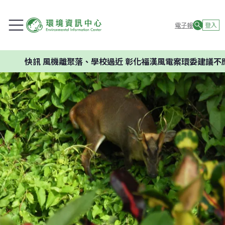
電子報
登入
訊
風機離聚落、學校過近 彰化福漢風電案環委建議不應開發