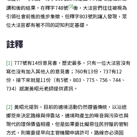
[3]
調和後的結果。在釋字748號
後，大法官們往往被視為
引領社會前進的進步象徵，但釋字803號則讓人發現，眾
位大法官都有著不同的認知判定基礎。
註釋
[1] 
777號有14份意見書，歷史最多，只有一位大法官沒有
寫也沒有加入其他人的意見書；760有13份，737有12
份，接下來就是11份（有5號，803、775、756、744、
734）感謝黃昭元老師提供資訊。
[2] 
黃昭元提到，目前的遶境活動仍然遵循傳統，以沿途
擲筊來決定路線與停靠站，遶境時產生的噪音與污染也與
現代的環保價值相違，但是如果要比擬原住民狩獵的管制
方式，則需要提早向主管機關申請許可，路線亦必須固