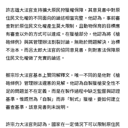
許志雄大法官支持擴大原民狩獵權保障，其意見書中對原
住民文化權的不同面向的論述相當完整。他認為，事前審
查對於原住民文化權產生莫大限制，且動物保育的目標應
有審查以外的方式可以達成。在獵槍部分，他認為將《槍
砲條例》與其管理辦法割裂討論，無助於問題解決，治標
不治本。而呂太郎大法官的協同意見書，則對憲法保障原
住民文化權做了充實的論述。
蔡宗珍大法官基本上贊同解釋文，唯一不同的是他對《槍
砲條例》管理辦法違憲的見解。他認為自製獵槍安全性不
足的問題並不在定義，而是在製作過程中缺乏監督與認證
基準。惟既然為「自製」而非「制式」獵槍，要如何建立
審查基準，該意見書則未說明。
許宗力大法官則認為，國家在一定情況下可以限制原住民