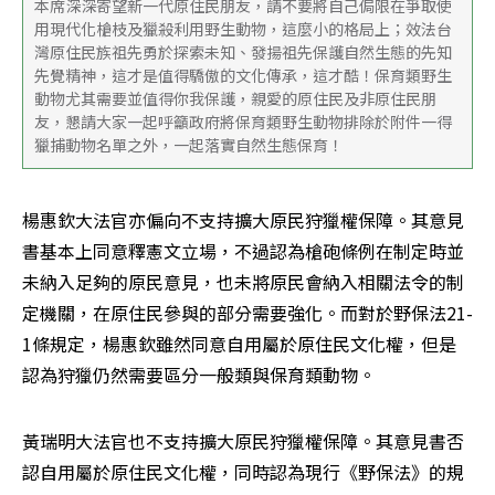
本席深深寄望新一代原住民朋友，請不要將自己侷限在爭取使
用現代化槍枝及獵殺利用野生動物，這麼小的格局上；效法台
灣原住民族祖先勇於探索未知、發揚祖先保護自然生態的先知
先覺精神，這才是值得驕傲的文化傳承，這才酷！保育類野生
動物尤其需要並值得你我保護，親愛的原住民及非原住民朋
友，懇請大家一起呼籲政府將保育類野生動物排除於附件一得
獵捕動物名單之外，一起落實自然生態保育！
楊惠欽大法官亦偏向不支持擴大原民狩獵權保障。其意見
書基本上同意釋憲文立場，不過認為槍砲條例在制定時並
未納入足夠的原民意見，也未將原民會納入相關法令的制
定機關，在原住民參與的部分需要強化。而對於野保法21-
1條規定，楊惠欽雖然同意自用屬於原住民文化權，但是
認為狩獵仍然需要區分一般類與保育類動物。
黃瑞明大法官也不支持擴大原民狩獵權保障。其意見書否
認自用屬於原住民文化權，同時認為現行《野保法》的規