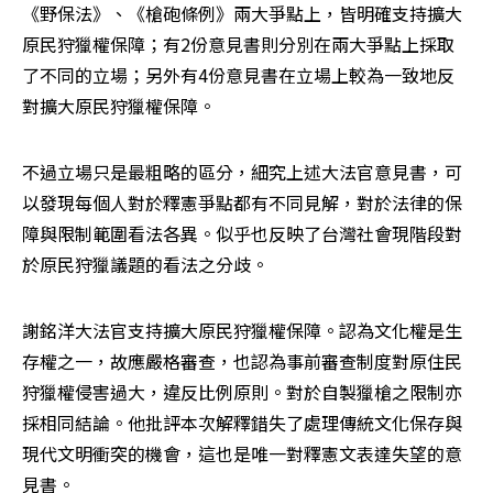
《野保法》、《槍砲條例》兩大爭點上，皆明確支持擴大
原民狩獵權保障；有2份意見書則分別在兩大爭點上採取
了不同的立場；另外有4份意見書在立場上較為一致地反
對擴大原民狩獵權保障。
不過立場只是最粗略的區分，細究上述大法官意見書，可
以發現每個人對於釋憲爭點都有不同見解，對於法律的保
障與限制範圍看法各異。似乎也反映了台灣社會現階段對
於原民狩獵議題的看法之分歧。
謝銘洋大法官支持擴大原民狩獵權保障。認為文化權是生
存權之一，故應嚴格審查，也認為事前審查制度對原住民
狩獵權侵害過大，違反比例原則。對於自製獵槍之限制亦
採相同結論。他批評本次解釋錯失了處理傳統文化保存與
現代文明衝突的機會，這也是唯一對釋憲文表達失望的意
見書。