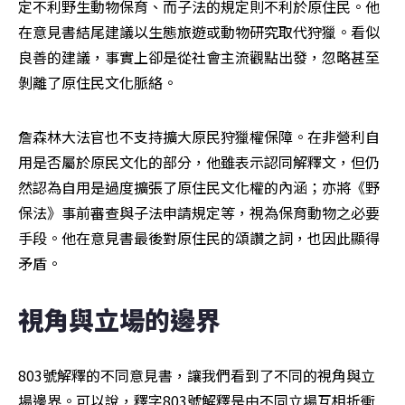
定不利野生動物保育、而子法的規定則不利於原住民。他
在意見書結尾建議以生態旅遊或動物研究取代狩獵。看似
良善的建議，事實上卻是從社會主流觀點出發，忽略甚至
剝離了原住民文化脈絡。
詹森林大法官也不支持擴大原民狩獵權保障。在非營利自
用是否屬於原民文化的部分，他雖表示認同解釋文，但仍
然認為自用是過度擴張了原住民文化權的內涵；亦將《野
保法》事前審查與子法申請規定等，視為保育動物之必要
手段。他在意見書最後對原住民的頌讚之詞，也因此顯得
矛盾。
視角與立場的邊界
803號解釋的不同意見書，讓我們看到了不同的視角與立
場邊界。可以說，釋字803號解釋是由不同立場互相折衝