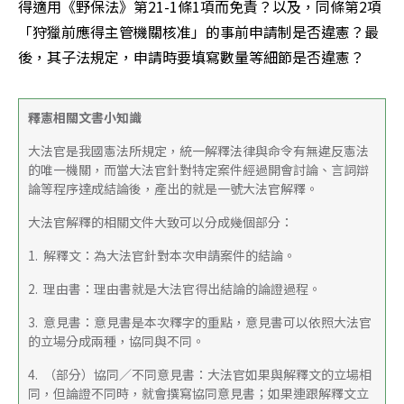
得適用《野保法》第21-1條1項而免責？以及，同條第2項
「狩獵前應得主管機關核准」的事前申請制是否違憲？最
後，其子法規定，申請時要填寫數量等細節是否違憲？
釋憲相關文書小知識
大法官是我國憲法所規定，統一解釋法律與命令有無違反憲法
的唯一機關，而當大法官針對特定案件經過開會討論、言詞辯
論等程序達成結論後，產出的就是一號大法官解釋。
大法官解釋的相關文件大致可以分成幾個部分：
1.  解釋文：為大法官針對本次申請案件的結論。
2.  理由書：理由書就是大法官得出結論的論證過程。
3.  意見書：意見書是本次釋字的重點，意見書可以依照大法官
的立場分成兩種，協同與不同。
4.  （部分）協同／不同意見書：大法官如果與解釋文的立場相
同，但論證不同時，就會撰寫協同意見書；如果連跟解釋文立