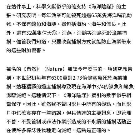
在這件事上，科學文獻似乎的確支持《海洋陰謀》的主
張。研究表明，每年漁業可能殺死超過65萬隻海洋哺乳動
物，不僅有鯨魚和海豚，還包括海豹、海牛和儒艮。此
外，還有32萬隻信天翁、海燕、海鷗等海鳥死於漁業捕
撈。儘管我們知道，只要改變捕撈方式就能防止漁業帶來
的這些附加傷害。
著名的《自然》（Nature）雜誌今年發表的一項研究報告
稱，本世紀初每年有6300萬到2.73億條鯊魚死於漁業捕
撈。這種猖獗的過度捕撈導致現在海洋中3/4的鯊魚和鰩魚
瀕臨滅絕。這種情況下，《海洋陰謀》援引的數字似乎相
當保守。因此，雖然我不贊同影片中所有的觀點，而且影
片中也確實存在一些錯誤，但其傳達的主要訊息，即管理
不善、不受管制或非法作業所造成的不永續的捕撈活動正
在使許多標誌性物種走向滅絕，這點是正確的。