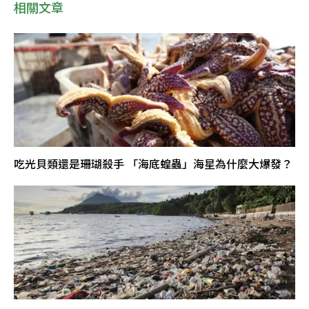
相關文章
吃光貝類還是珊瑚殺手 「海底蝗蟲」海星為什麼大爆發？