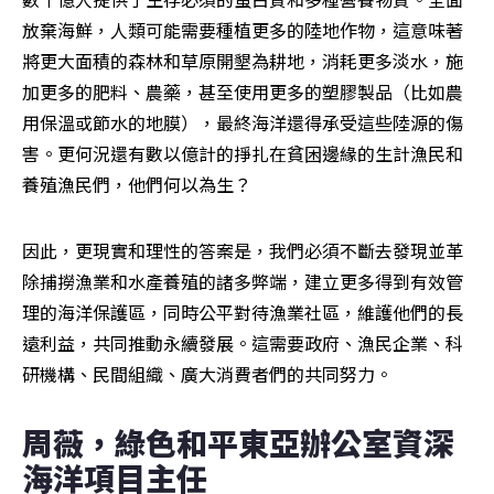
放棄海鮮，人類可能需要種植更多的陸地作物，這意味著
將更大面積的森林和草原開墾為耕地，消耗更多淡水，施
加更多的肥料、農藥，甚至使用更多的塑膠製品（比如農
用保溫或節水的地膜），最終海洋還得承受這些陸源的傷
害。更何況還有數以億計的掙扎在貧困邊緣的生計漁民和
養殖漁民們，他們何以為生？
因此，更現實和理性的答案是，我們必須不斷去發現並革
除捕撈漁業和水產養殖的諸多弊端，建立更多得到有效管
理的海洋保護區，同時公平對待漁業社區，維護他們的長
遠利益，共同推動永續發展。這需要政府、漁民企業、科
研機構、民間組織、廣大消費者們的共同努力。
周薇，綠色和平東亞辦公室資深
海洋項目主任