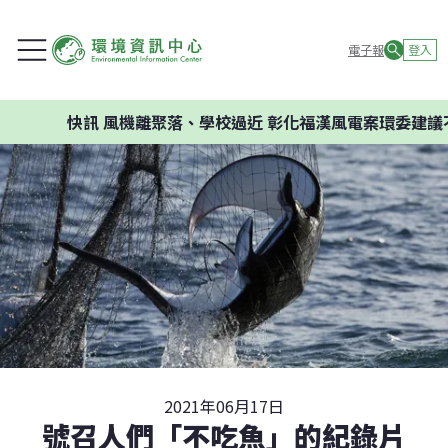
電子報
登入
快訊
風機離聚落、學校過近 彰化福漢風電案環委建議不應開發
2021年06月17日
號召人們「不吃魚」的紀錄片