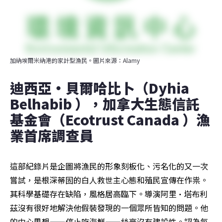
加納埃爾米納港的家計型漁民。圖片來源：Alamy
迪西亞·貝爾哈比卜（Dyhia 
Belhabib ），加拿大生態信託
基金會（Ecotrust Canada ）漁
業首席調查員
這部紀錄片是企圖將漁民的形象刻板化、污名化的又一次
嘗試，是根深蒂固的白人救世主心態和殖民宣傳在作祟。
其科學基礎存在缺陷，風格居高臨下。導演阿里·塔布利
茲沒有很好地解決他假裝發現的一個眾所皆知的問題。他
的中心思想——停止吃海鮮——絲毫沒有建設性。認為每