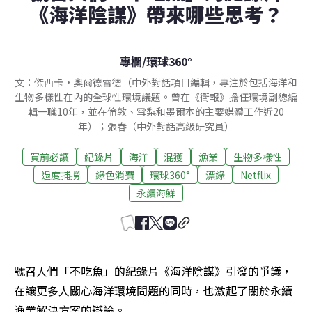
《海洋陰謀》帶來哪些思考？
專欄
/
環球360°
文：傑西卡·奧爾德雷德（中外對話項目編輯，專注於包括海洋和
生物多樣性在內的全球性環境議題。曾在《衛報》擔任環境副總編
輯一職10年，並在倫敦、雪梨和墨爾本的主要媒體工作近20
年）；張春（中外對話高級研究員）
買前必讀
紀錄片
海洋
混獲
漁業
生物多樣性
過度捕撈
綠色消費
環球360°
漂綠
Netflix
永續海鮮
號召人們「不吃魚」的紀錄片《海洋陰謀》引發的爭議，
在讓更多人關心海洋環境問題的同時，也激起了關於永續
漁業解決方案的辯論。