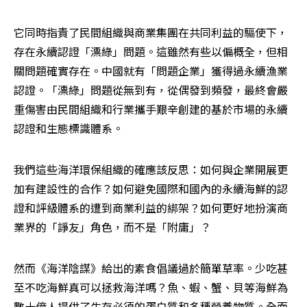
它同時指責了民間組織與商業集團在共同利益的驅使下，
存在永續認證「漂綠」問題。這雖然有些以偏概全，但相
關問題確實存在。中國就有「問題企業」獲得過永續漁業
認證。「漂綠」問題從無到有，從偶發到頻發，最終會嚴
重傷害由民間組織和行業攜手艱辛創建的基於市場的永續
認證和生態標識體系。
我們這些海洋環保組織的確應該反思：如何與企業開展更
加有建設性的合作？如何避免國際和國內的永續海鮮的認
證和評級體系的遭到商業利益的綁架？如何更好地扮演商
業界的「諍友」角色，而不是「附庸」？
然而《海洋陰謀》給出的素食倡議過於簡單草率。少吃甚
至不吃海鮮真可以拯救海洋嗎？魚、蝦、蟹、貝等海鮮為
數十億人提供了生存必須的蛋白質和多種營養物質。全面