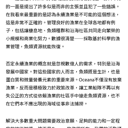
的一面是提出了許多似是而非的主張並且犯了一些錯誤。
在我看來最重要的是認為永續漁業是不可能的這個想法，
這是非常不正確的。管理良好的漁業在全球各地都有例
子，包括讓棲息地、魚類種群和沿海社區共同走向繁榮的
小規模和商業化努力。數據很清楚——採取基於科學的漁
業管理，魚類資源就能恢復。
否定永續漁業的概念就是忽視數億人的需求，特別是沿海
發展中國家。對這些國家的人而言，魚類既是生計，也是
蛋白質和微量營養元素的重要來源。Oceana不僅沒有放棄
漁業，反而是積極致力於政策改革，讓工業船隊不再以有
失公正的方式從依賴漁業的社區手中搶走魚類資源，也不
在它們本不應出現的海域從事非法捕撈。
解決大多數重大問題需要政治意願、足夠的能力和一定程