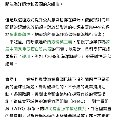
關注海洋環境和資源的永續性。
但是以這種方式提升公共意識也存在弊端，使觀眾對海洋
問題的認識失於偏頗。對於該影片的批評主要集中在它過
於
追求轟動性
，把最壞的情況作為普遍情況進行渲染；
「不吃魚」的呼籲過於
西方精英主義
，忽視了漁業作為
發
展中國家重要蛋白質來源
的事實；以及對一些科學研究成
果進行了
誤用
，例如「2048年海洋將變空」的爭議性研究
結論。
實際上，工業捕撈導致漁業資源迅速下滑的問題早已是重
要的全球性議題，針對破壞性的、不永續的漁業捕撈活
動，各國政府、民間社會和企業均在探索有效的管理措
施。從成立區域性的漁業管理組織（RFMO），到世貿組
織（WTO）框架下的
取消有害漁業補貼談判
，到各國設置
的禁漁期，以及行業推動的永續漁業認證等，都是不斷被