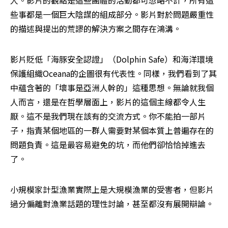
人。影片的觀點是這些團體的活動都可忽略不計，所有這
些事都是一個巨大陰謀的組成部分。影片對於問題嚴重性
的描述與提出的荒謬的解決方案之間存在鴻溝。
影片貶低「海豚安全認證」（Dolphin Safe）和海洋環境
保護組織Oceana的企圖很有代表性。同樣，我們看到了其
中蘊含著的「壞事是亞洲人幹的」這種思想。無論就我個
人而言，還是在哲學層面上，影片的這個主線都令人生
厭。這不是我們現在該有的交流方式。你不能拍一部片
子，指責某個地區的一群人需要對某個本質上普遍存在的
問題負責。這是最容易避免的坑，而他們卻恰恰掉進去
了。
小規模家計型漁業實際上是大規模漁業的受害者，但影片
過分偏離對漁業話題的理性討論，甚至都沒有展開辯論。