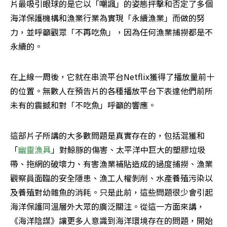
片最吸引眼球的是它以「嘲諷」的姿態抨擊和否定了多個
海洋保護機構和漁業行業為實現「永續漁業」而做的努
力，並呼籲觀眾「不再吃魚」，因為任何漁業捕撈都是不
永續的。
在上線一周後，它就在串流平台Netflix獲得了播放量前十
的位置。無數人在預告片的各種播放平台下表達他們前所
未有的震撼和對「不吃魚」呼籲的響應。
這部片子所講的大多數問題是真實存在的，包括混獲和
「
幽靈漁具
」對鯨豚的傷害、太平洋中巨大的塑膠垃圾
帶、拖網的破壞力、有害漁業補貼造成的過度捕撈、漁業
觀察員面臨的安全隱患、漁工人權剝削、水產養殖污染以
及養殖對幼雜魚的消耗。只是此前，這些問題很少會引起
海洋保護同溫層外大眾的廣泛關注。從這一方面來講，
《海洋陰謀》讓更多人意識到海洋環境存在的問題，開始