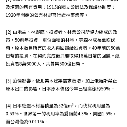
及培育的所有費用；1915的國立公園法及保護林制度；
1920年開始的公有林野官行造林事業等。
[2] 由地主、林野廳、投資者、林業公司所協力組成的政
策，50前年投資一單位面積的林地，等森林成長至砍伐
時，原木販售所有的收入再回饋給投資者。40年前的50萬
日幣的投資、在契約完成後只能取得16萬日幣的回饋。總
投資者8萬6000人，共募集500億日幣。
[3] 疫情影響，使北美木建築需求激增，加上俄羅斯禁止
原木出口的影響，日本原木價格今年已經高漲約50%。
[4] 日本總體木材蓄積量為52億m³，而伐採利用量為
0.53%。世界第一的利用率為愛爾蘭4.3%，美國1.5％，
而台灣僅為0.011%。