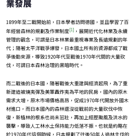
業發展
1899年至二戰開始前，日本學者訪問德國，並且學習了百
[1]
年經營森林的規劃及作業制度
，展開近代化林業及永續
管理的觀念，可謂是日本林業最重視專業及長遠規劃的年
代；隨著太平洋戰爭爆發，日本國土所有的資源都成了戰
爭後勤來源，導致1920年代至戰後1970年代間的大量砍
伐，可謂日本森林治理的黑暗時代。
而二戰後的日本國，隨著戰後大重建與經濟起飛，為了重
新建造被燒夷彈及美軍轟炸夷為平地的民房，國內的原木
需求大增，原木市場價格高昂，促成1970年代開放外國木
材進口，而日本國內的森林還沒從戰前的大量砍伐中恢
復，新植林的根系也尚未茁壯，再加上經歷颱風及洪水的
襲擊，導致人工林水土保持能力低落不振。也就是約略在
於1970年代這個時候，日本規劃了往後50年人造林主伐的