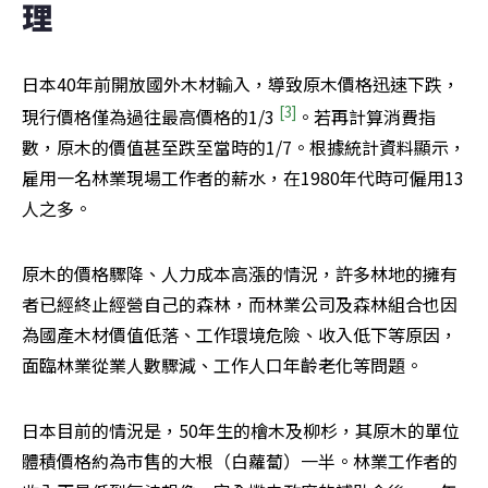
理
日本40年前開放國外木材輸入，導致原木價格迅速下跌，
[3]
現行價格僅為過往最高價格的1/3 
。若再計算消費指
數，原木的價值甚至跌至當時的1/7。根據統計資料顯示，
雇用一名林業現場工作者的薪水，在1980年代時可僱用13
人之多。
原木的價格驟降、人力成本高漲的情況，許多林地的擁有
者已經終止經營自己的森林，而林業公司及森林組合也因
為國產木材價值低落、工作環境危險、收入低下等原因，
面臨林業從業人數驟減、工作人口年齡老化等問題。
日本目前的情況是，50年生的檜木及柳杉，其原木的單位
體積價格約為市售的大根（白蘿蔔）一半。林業工作者的