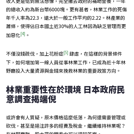
收入更是低到無法想像，完全撇去政府的補助金後，一年
的總收入約為新台幣6000塊。更有甚者，林業工作的死傷
年千人率為22.3，遠大於一般工作平均的2.22。林產業的
蕭條，使得佔日本國土近30%的人工林因為缺乏管理而更
[4]
加惡化
。
[5]
不僅沒錢疏伐，加上花粉症
 肆虐，在這樣的背景條件
下，如何增加第一線人員從事林業工作，已成為近十年林
野廳投入大量資源與金錢來挽救林業的重要政策方向。
林業重要性在於環境 日本政府民
意調查揭端倪
或許會有人質疑，原木價格這麼低落，為何還需要管理或
砍伐，甚至是挹注許多的經費及稅金，繼續維持林業呢？
在林野廳對一般大眾的問卷中可以得知答案。