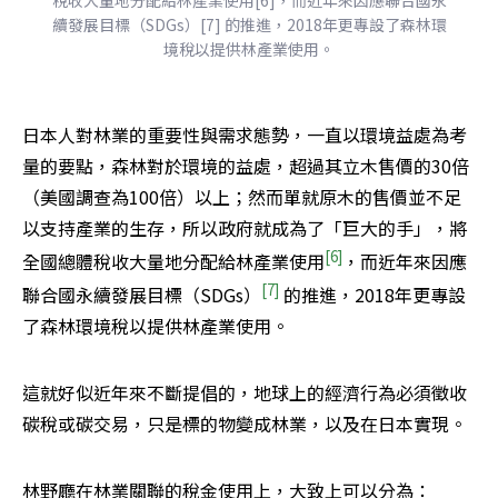
續發展目標（SDGs）[7] 的推進，2018年更專設了森林環
境稅以提供林產業使用。
日本人對林業的重要性與需求態勢，一直以環境益處為考
量的要點，森林對於環境的益處，超過其立木售價的30倍
（美國調查為100倍）以上；然而單就原木的售價並不足
以支持產業的生存，所以政府就成為了「巨大的手」，將
[6]
全國總體稅收大量地分配給林產業使用
，而近年來因應
[7] 
聯合國永續發展目標（SDGs）
的推進，2018年更專設
了森林環境稅以提供林產業使用。
這就好似近年來不斷提倡的，地球上的經濟行為必須徵收
碳稅或碳交易，只是標的物變成林業，以及在日本實現。
林野廳在林業關聯的稅金使用上，大致上可以分為：