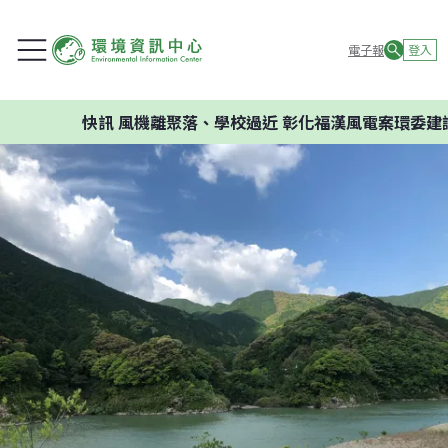
電子報
登入
快訊
風機離聚落、學校過近 彰化福漢風電案環委建議不應開發