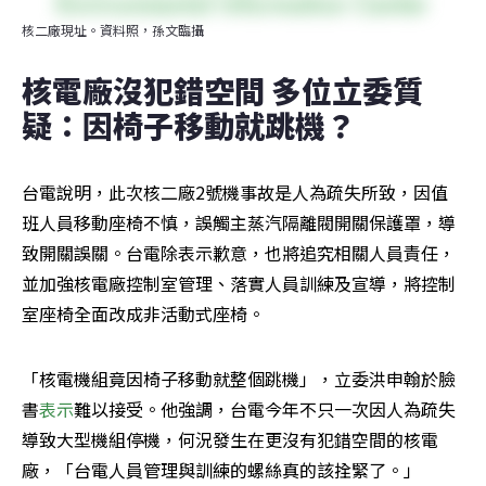
核二廠現址。資料照，孫文臨攝
核電廠沒犯錯空間 多位立委質
疑：因椅子移動就跳機？
台電說明，此次核二廠2號機事故是人為疏失所致，因值
班人員移動座椅不慎，誤觸主蒸汽隔離閥開關保護罩，導
致開關誤關。台電除表示歉意，也將追究相關人員責任，
並加強核電廠控制室管理、落實人員訓練及宣導，將控制
室座椅全面改成非活動式座椅。
「核電機組竟因椅子移動就整個跳機」，立委洪申翰於臉
書
表示
難以接受。他強調，台電今年不只一次因人為疏失
導致大型機組停機，何況發生在更沒有犯錯空間的核電
廠，「台電人員管理與訓練的螺絲真的該拴緊了。」