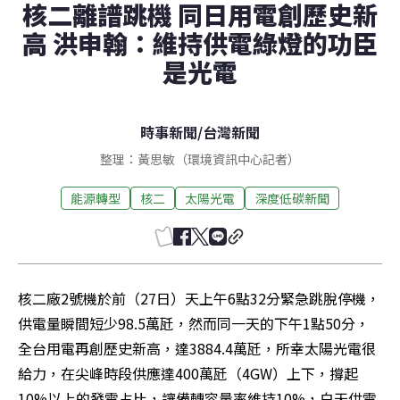
核二離譜跳機 同日用電創歷史新
高 洪申翰：維持供電綠燈的功臣
是光電
時事新聞
/
台灣新聞
整理：黃思敏（環境資訊中心記者）
能源轉型
核二
太陽光電
深度低碳新聞
核二廠2號機於前（27日）天上午6點32分緊急跳脫停機，
供電量瞬間短少98.5萬瓩，然而同一天的下午1點50分，
全台用電再創歷史新高，達3884.4萬瓩，所幸太陽光電很
給力，在尖峰時段供應達400萬瓩（4GW）上下，撐起
10%以上的發電占比，讓備轉容量率維持10%，白天供電