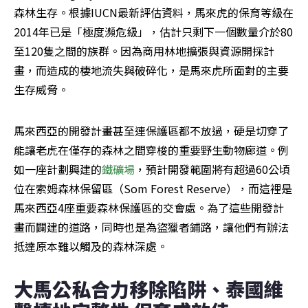
森林生存。根據IUCN最新評估資料，馬來虎的保育等級在
2014年已是「極度瀕危級」，估計只剩下一個數量介於80
至120隻之間的族群。因為商用林地擴張與資源開採計
畫，而造成的棲地流失與破碎化，是馬來虎所面對的主要
生存威脅。
馬來西亞的開發計畫甚至連保護區都不放過，硬是切穿了
能讓老虎在僅存的森林之間穿梭的重要野生動物廊道。例
如一座計劃興建的
鐵礦場
，預計開發範圍將有超過60公頃
位在索姆森林保留區（Som Forest Reserve），而這裡是
馬來西亞4座重要森林保護區的交會處。為了這些開發計
畫而闢建的道路，同時也是為盜獵者鋪路，讓他們有辦法
抵達原本難以觸及的森林深處。
大馬公私合力移除陷阱、泰國維