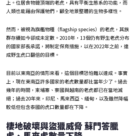
上。位居食物鏈頂端的老虎，具有平衡生態系的功能，而
人類也能藉由保護牠們，顧全地景整體的生物多樣性。
然而，被視為旗艦物種（flagship species）的老虎，其族
群存續如今卻成未定數。2010年，13個仍有野生老虎分布
的國家部長承諾，將制定保育措施，以在2022年之前，達
成野生虎口翻倍的目標。
目前以東南亞的情形來看，這個目標恐怕難以達成。事實
上，現在東南亞許多國家的老虎數量都比當年少了。過去
幾年的時間，柬埔寨、寮國與越南的老虎都已在當地滅
絕；過去20年來，印尼、馬來西亞、緬甸，以及雖然降幅
較低但包含泰國的虎口數量都在下降。
棲地破壞與盜獵威脅 蘇門答臘
虎、馬來虎數量下降