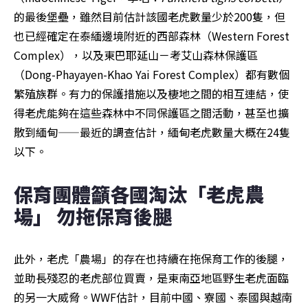
的最後堡壘，雖然目前估計該國老虎數量少於200隻，但
也已經確定在泰緬邊境附近的西部森林（Western Forest 
Complex），以及東巴耶延山－考艾山森林保護區
（Dong-Phayayen-Khao Yai Forest Complex）都有數個
繁殖族群。有力的保護措施以及棲地之間的相互連結，使
得老虎能夠在這些森林中不同保護區之間活動，甚至也擴
散到緬甸——最近的調查估計，緬甸老虎數量大概在24隻
以下。
保育團體籲各國淘汰「老虎農
場」 勿拖保育後腿
此外，老虎「農場」的存在也持續在拖保育工作的後腿，
並助長殘忍的老虎部位買賣，是東南亞地區野生老虎面臨
的另一大威脅。WWF估計，目前中國、寮國、泰國與越南