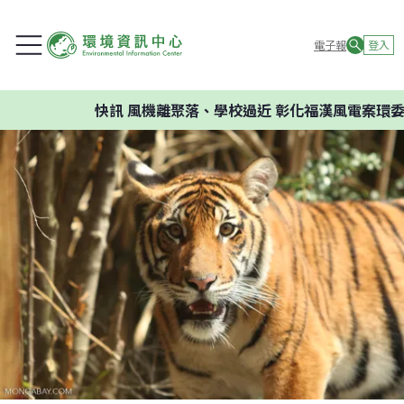
電子報
登入
快訊
風機離聚落、學校過近 彰化福漢風電案環委建議不