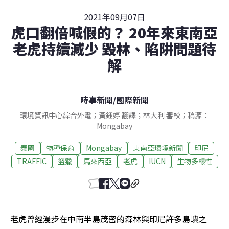
2021年09月07日
虎口翻倍喊假的？ 20年來東南亞
老虎持續減少 毀林、陷阱問題待
解
時事新聞
/
國際新聞
環境資訊中心綜合外電；黃鈺婷 翻譯；林大利 審校；稿源：
Mongabay
泰國
物種保育
Mongabay
東南亞環境新聞
印尼
TRAFFIC
盜獵
馬來西亞
老虎
IUCN
生物多樣性
老虎曾經漫步在中南半島茂密的森林與印尼許多島嶼之