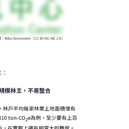
ronniemi（CC BY-NC-ND 2.0）
三：
規模林主，不易整合
料，林戶平均每家林業土地面積僅有
ton-CO
e為例，至少要有上百
2
戶，在實務上確有相當大的難度。