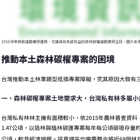
2050淨零排放議題備受重視，也讓具有負碳效益的森林碳權議題廣受注目。圖片來源：Mika Hii
推動本土森林碳權專案的困境
台灣推動本土林業類型抵換專案障礙，究其原因大致有
一、森林碳權專案土地需求大，台灣私有林多屬小
台灣私有林林主擁有面積較小，依2015年農林普查資
1.47公頃，以造林與植林碳匯專案每年每公頃碳吸存量約10 
公頃，較具經濟規模。這意謂平均需要整合將近69個林