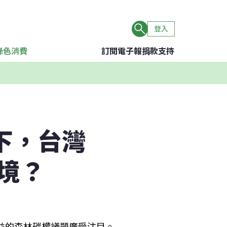
登入
綠色消費
訂閱電子報
捐款支持
下，台灣
境？
效益的森林碳權議題廣受注目。