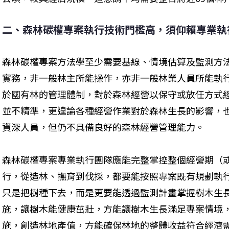
二、森林碳權專案執行技術門檻高，須仰賴專業執
森林碳權專案方法學至少需要基線、情境估算及監測方
實務，非一般林主所能操作，亦非一般林業人員所能執
於國有林的管理體制，對於森林經營以保守或放任方式
並不精準，更遑論各種經營作業對於森林生長的影響，
資深人員，但仍不具備良好的森林經營管理能力。
森林碳權專案專業執行團隊應能完整掌控整個經營期（
行，從造林、撫育到伐採，都要能按照專案既有規劃執
只是把樹種下去，而是更要能透過監測計畫掌握樹木生
施，讓樹木能健康茁壯，方能讓樹木生長滿足專案情境
施，創造林地產值，方能確保林地的整體收益符合經濟