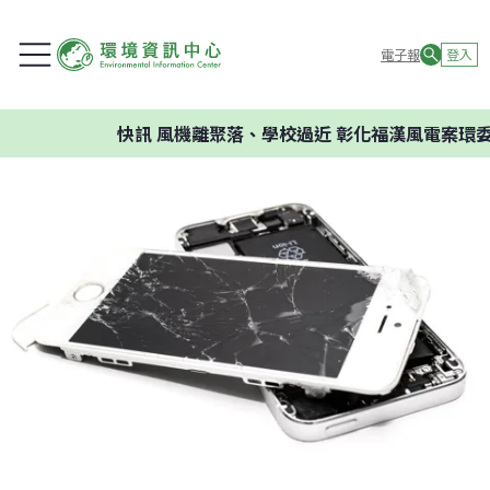
電子報
登入
快訊
風機離聚落、學校過近 彰化福漢風電案環委建