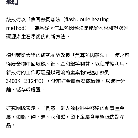
藏」
該技術以「焦耳熱閃蒸法（flash Joule heating 
method）」為基礎。焦耳熱閃蒸法是能從木材和塑膠等
碳源產生石墨烯的創新方法。
德州萊斯大學的研究團隊改良「焦耳熱閃蒸法」，使之可
從廢棄物中回收銠、鈀、金和銀等物質，以便重複利用。
新技術的工作原理是以電流將廢棄物快速加熱到
3400K（3124°C），使前述金屬蒸發成氣體，以進行分
離、儲存或處置。
研究團隊表示，「閃蒸」能去除材料中殘留的劇毒重金
屬，如鉻、砷、鎘、汞和鉛，留下金屬含量極低的副產
品。