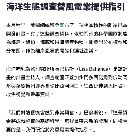
海洋生態調查替風電業提供指引
本月稍早，美國總統拜登
宣布
了一項相當積極的離岸風電
開發計畫。有了這些調查資料，俄勒岡州的科學團隊將能
為海鳥、鯨魚、海豚和鼠海豚等物種，開發出分布模型和
分布圖，作為離岸風場的開發和選址建議。
海洋哺乳動物研究所所長巴倫斯（Lisa Ballance）是該計
畫的計畫主持人，調查範圍涵蓋加州門多西諾角到俄勒岡
州與華盛頓州邊界哥倫比亞河河口，往西延伸到大陸坡，
收集視覺和聲學資料。
「我們對這個機會感到非常興奮，」巴倫斯說，「這筆資
金將成就堅實的基礎科學，無疑會帶來新的發現。同樣重
要的是，我們研究將為風電業提供指引。」