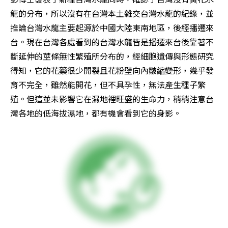
龍的分布，所以沒有在台灣本土雜交台灣水龍的紀錄，並
推論台灣水龍主要起源於中國大陸東南地區，後經播遷來
台。現在台灣各處看到的台灣水龍皆是播遷來台後靠著不
斷延伸的莖條無性繁殖所分布的，經細胞遺傳與形態研究
得知，它的花藥很少開裂且花粉壁向內皺縮變形，幾乎發
育不完全，雖然能開花，但不具孕性，無法產生種子繁
殖。但這並未影響它在濕地裡旺盛的生命力，稍稍注意台
灣各地的低海拔濕地，都有機會看到它的身影。