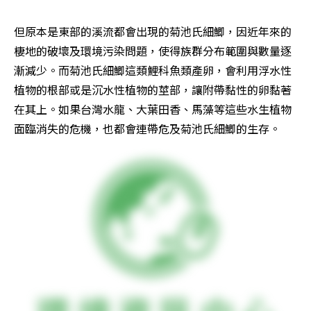
但原本是東部的溪流都會出現的菊池氏細鯽，因近年來的
棲地的破壞及環境污染問題，使得族群分布範圍與數量逐
漸減少。而菊池氏細鯽這類鯉科魚類產卵，會利用浮水性
植物的根部或是沉水性植物的莖部，讓附帶黏性的卵黏著
在其上。如果台灣水龍、大葉田香、馬藻等這些水生植物
面臨消失的危機，也都會連帶危及菊池氏細鯽的生存。