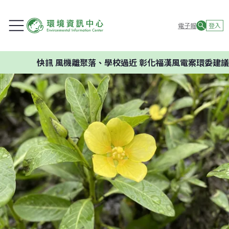
電子報
登入
快訊
風機離聚落、學校過近 彰化福漢風電案環委建議不應開發