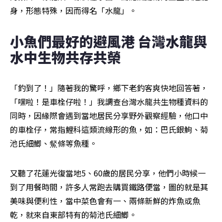
身，形態特殊，因而得名「水龍」。
小魚們最好的避風港 台灣水龍與
水中生物共存共榮
「釣到了！」隨著我的驚呼，鄉下老釣客爽快地回答著，
「嘿啦！是車栓仔啦！」我調查台灣水龍共生物種資料的
同時，因緣際會遇到當地居民分享野外觀察經驗，他口中
的車栓仔，常指鯉科這類流線形的魚，如：巴氏銀鮈、菊
池氏細鯽、䱗條等魚種。
又聽了花蓮光復當地5、60歲的居民分享，他們小時候一
到了用餐時間，許多人常跑去購買鐵路便當，圖的就是其
美味與便利性，當中菜色會有一、兩條新鮮的炸魚或魚
乾，就來自東部特有的菊池氏細鯽。