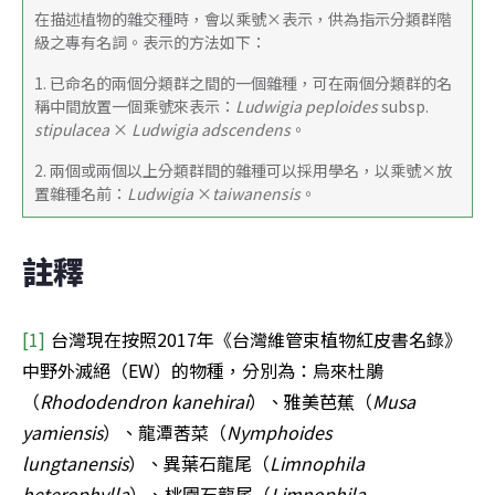
在描述植物的雜交種時，會以乘號×表示，供為指示分類群階
級之專有名詞。表示的方法如下：
1. 已命名的兩個分類群之間的一個雜種，可在兩個分類群的名
稱中間放置一個乘號來表示：
Ludwigia peploides
 subsp. 
stipulacea
 ×
 Ludwigia adscendens
。
2. 兩個或兩個以上分類群間的雜種可以採用學名，以乘號×放
置雜種名前：
Ludwigia
 ×
taiwanensis
。
註釋
[1] 
台灣現在按照2017年《台灣維管束植物紅皮書名錄》
中野外滅絕（EW）的物種，分別為：烏來杜鵑
（
Rhododendron kanehirai
）、雅美芭蕉（
Musa 
yamiensis
）、龍潭莕菜（
Nymphoides 
lungtanensis
）、異葉石龍尾（
Limnophila 
heterophylla
）、桃園石龍尾（
Limnophila 