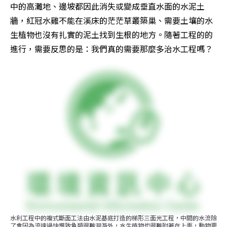
中的高灘地、邊坡都因此消失或變成垂直水面的水泥土
牆，紅冠水雞不能在溪床的茫茫草叢築巢、需要土壤的水
生植物也沒有扎實的泥土找到生根的地方。隨著工程的的
進行，需要反思的是：我們真的需要那麼多治水工程嗎？
水利工程中的複式斷面工法由水泥基底打造的梯形三面光工程，中間的水流除
了會因為流速過快導致魚類很難洄游外，水生植物也很難附著在上面，動物更