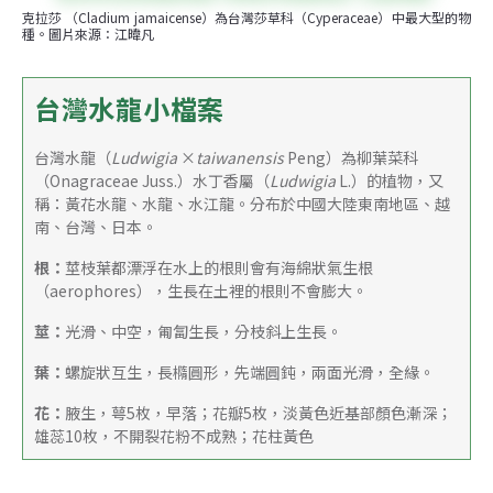
克拉莎 （Cladium jamaicense）為台灣莎草科（Cyperaceae）中最大型的物
種。圖片來源：江暐凡
台灣水龍小檔案
台灣水龍（
Ludwigia
 ×
taiwanensis
 Peng）為柳葉菜科
（Onagraceae Juss.）水丁香屬（
Ludwigia
 L.）的植物，又
稱：黃花水龍、水龍、水江龍。分布於中國大陸東南地區、越
南、台灣、日本。
根：
莖枝葉都漂浮在水上的根則會有海綿狀氣生根
（aerophores），生長在土裡的根則不會膨大。
莖：
光滑、中空，匍匐生長，分枝斜上生長。
葉：
螺旋狀互生，長橢圓形，先端圓鈍，兩面光滑，全緣。
花：
腋生，萼5枚，早落；花瓣5枚，淡黃色近基部顏色漸深；
雄蕊10枚，不開裂花粉不成熟；花柱黃色