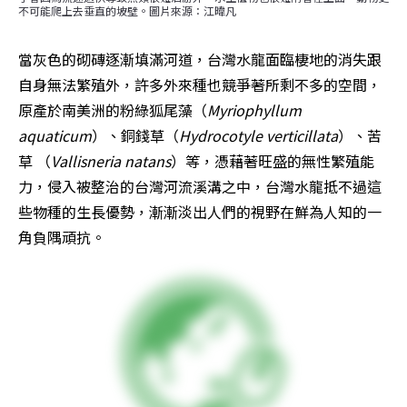
不可能爬上去垂直的坡壁。圖片來源：江暐凡
當灰色的砌磚逐漸填滿河道，台灣水龍面臨棲地的消失跟
自身無法繁殖外，許多外來種也競爭著所剩不多的空間，
原產於南美洲的粉綠狐尾藻（
Myriophyllum 
aquaticum
）、銅錢草（
Hydrocotyle verticillata
）、苦
草 （
Vallisneria natans
）等，憑藉著旺盛的無性繁殖能
力，侵入被整治的台灣河流溪溝之中，台灣水龍抵不過這
些物種的生長優勢，漸漸淡出人們的視野在鮮為人知的一
角負隅頑抗。