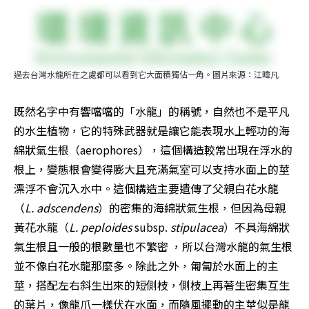
過去台灣水龍所在之處都可以看到它大面積獨佔一角。圖片來源：江暐凡
既然名字中有響噹噹的「水龍」的稱號，自然也不是平凡
的水生植物，它的特殊武器就是讓它能表現水上輕功的海
綿狀氣生根（aerophores），這個構造較常出現在浮水的
根上，變態根會變得膨大且充滿氣室可以支持水面上的莖
漂浮不會沉入水中。這個構造主要遺傳了父親白花水龍
（
L. adscendens
）的密集的海綿狀氣生根，但因為母親
黃花水龍（
L. peploides 
subsp. 
stipulacea
）不具海綿狀
氣生根且一般的根數量也不繁密 ，所以台灣水龍的氣生根
並不像白花水龍那麼多。除此之外，匍匐於水面上的主
莖，搭配左右斜生出來的短側枝，側枝上再著生密集互生
的葉片，像龍爪一樣伏在水面，而隨風擺動的主莖似是龍