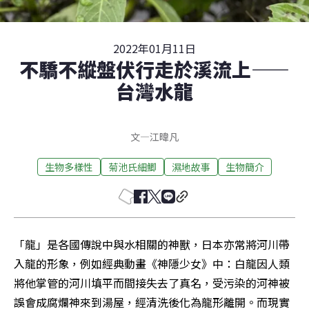
2022年01月11日
不驕不縱盤伏行走於溪流上——
台灣水龍
文
—
江暐凡
生物多樣性
菊池氏細鯽
濕地故事
生物簡介
「龍」是各國傳說中與水相關的神獸，日本亦常將河川帶
入龍的形象，例如經典動畫《神隱少女》中：白龍因人類
將他掌管的河川填平而間接失去了真名，受污染的河神被
誤會成腐爛神來到湯屋，經清洗後化為龍形離開。而現實