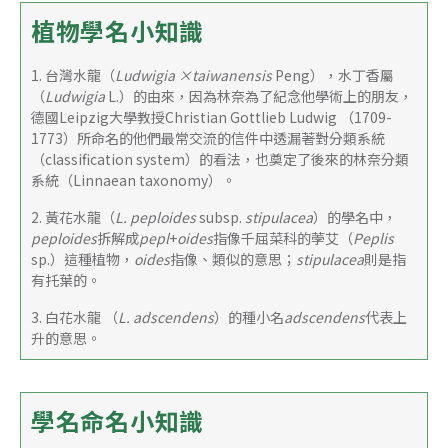
植物學名小知識
1. 台灣水龍（
Ludwigia ×taiwanensis
 Peng），水丁香屬
（
Ludwigia
 L.）的由來，因為林奈為了紀念他學術上的朋友，
德國Leipzig大學教授Christian Gottlieb Ludwig （1709-
1773）所命名的他們最常交流的信件中透漏著對分類系統
（classification system）的看法，也奠定了後來的林奈分類
系統（Linnaean taxonomy）。
2. 黃花水龍（
L. peploides
 subsp. 
stipulacea
）的學名中，
peploides
拆解成
pepl
+
oides
指像千屈菜科的荸艾（
Peplis 
sp.）這種植物，
oides
指像、類似的意思；
stipulacea
則是指
有托葉的。
3. 白花水龍 （
L. adscendens
）的種小名
adscendens
代表上
升的意思。
學名命名小知識