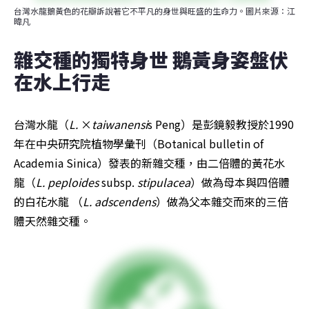
台灣水龍鵝黃色的花瓣訴說著它不平凡的身世與旺盛的生命力。圖片來源：江
暐凡
雜交種的獨特身世 鵝黃身姿盤伏
在水上行走
台灣水龍（
L. 
×
taiwanensi
s Peng）是彭鏡毅教授於1990
年在中央研究院植物學彙刊（Botanical bulletin of 
Academia Sinica）發表的新雜交種，由二倍體的黃花水
龍（
L. peploides
 subsp. 
stipulacea
）做為母本與四倍體
的白花水龍 （
L. adscendens
）做為父本雜交而來的三倍
體天然雜交種。