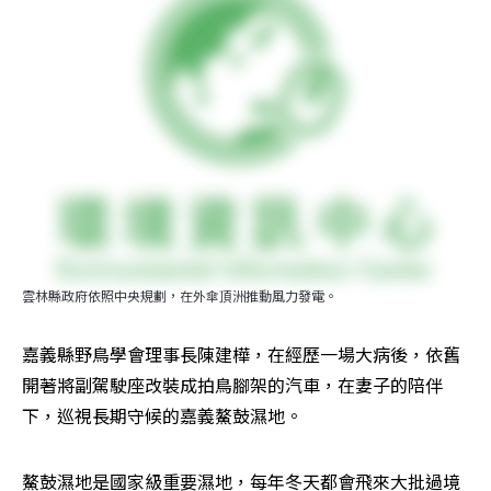
雲林縣政府依照中央規劃，在外傘頂洲推動風力發電。
嘉義縣野鳥學會理事長陳建樺，在經歷一場大病後，依舊
開著將副駕駛座改裝成拍鳥腳架的汽車，在妻子的陪伴
下，巡視長期守候的嘉義鰲鼓濕地。
鰲鼓濕地是國家級重要濕地，每年冬天都會飛來大批過境