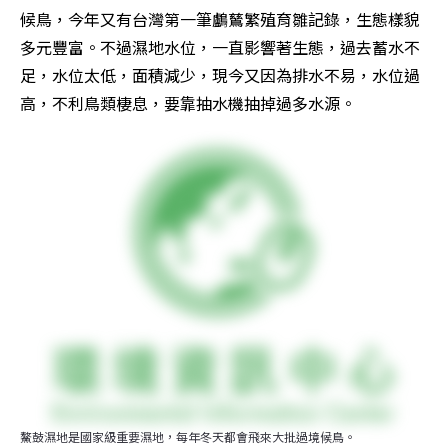
候鳥，今年又有台灣第一筆鸕鶿繁殖育雛記錄，生態樣貌
多元豐富。不過濕地水位，一直影響著生態，過去蓄水不
足，水位太低，面積減少，現今又因為排水不易，水位過
高，不利鳥類棲息，要靠抽水機抽掉過多水源。
鰲鼓濕地是國家級重要濕地，每年冬天都會飛來大批過境候鳥。