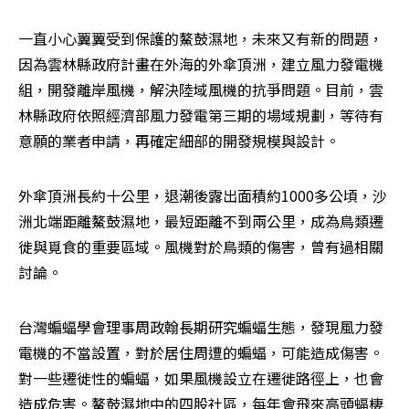
一直小心翼翼受到保護的鰲鼓濕地，未來又有新的問題，
因為雲林縣政府計畫在外海的外傘頂洲，建立風力發電機
組，開發離岸風機，解決陸域風機的抗爭問題。目前，雲
林縣政府依照經濟部風力發電第三期的場域規劃，等待有
意願的業者申請，再確定細部的開發規模與設計。
外傘頂洲長約十公里，退潮後露出面積約1000多公頃，沙
洲北端距離鰲鼓濕地，最短距離不到兩公里，成為鳥類遷
徙與覓食的重要區域。風機對於鳥類的傷害，曾有過相關
討論。
台灣蝙蝠學會理事周政翰長期研究蝙蝠生態，發現風力發
電機的不當設置，對於居住周遭的蝙蝠，可能造成傷害。
對一些遷徙性的蝙蝠，如果風機設立在遷徙路徑上，也會
造成危害。鰲鼓濕地中的四股社區，每年會飛來高頭蝠棲