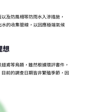
簷以及防風柵等防雨水入滲措施，
出水的收集管線，以因應極端氣候
理想
黑翅鳶等鳥類，雖然根據環評書件，
，目前的調查日期皆非繁殖季節，因