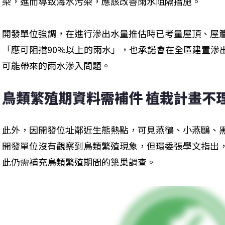
染，進而導致海水污染，應該改善雨水阻隔措施。
開發單位強調，在進行滲出水量推估時已考量屋頂、屋
「應可阻擋90%以上的雨水」，也承諾會在全區建置滲
可能帶來的雨水滲入問題。
鳥類繁殖期資料需補件 植栽計畫不
此外，因開發位址鄰近生態熱點，可見燕鴴、小燕鷗、
開發單位沒有觀察到鳥類繁殖現象，但環委張學文指出
此仍需補充鳥類繁殖期間的築巢調查。