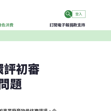
登入
綠色消費
訂閱電子報
捐款支持
環評初審
問題
一般事業廢棄物最終掩埋場，今