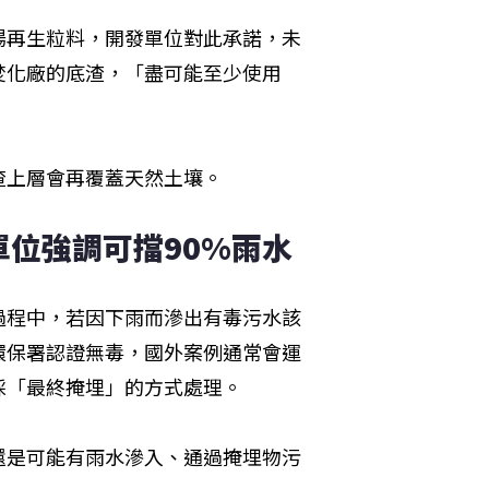
場再生粒料，開發單位對此承諾，未
焚化廠的底渣，「盡可能至少使用
渣上層會再覆蓋天然土壤。
單位強調可擋90%雨水
過程中，若因下雨而滲出有毒污水該
環保署認證無毒，國外案例通常會運
採「最終掩埋」的方式處理。
還是可能有雨水滲入、通過掩埋物污