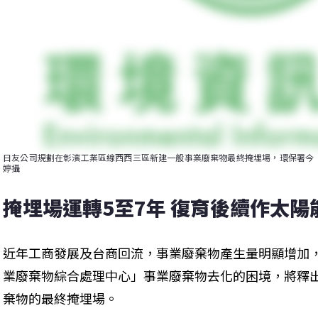
日友公司規劃在彰濱工業區線西西三區新建一般事業廢棄物最終掩埋場，環保署今（
婷攝
掩埋場運轉5至7年 復育後續作太陽
近年工商發展及台商回流，事業廢棄物產生量明顯增加
業廢棄物綜合處理中心」事業廢棄物去化的困境，將釋
棄物的最終掩埋場。