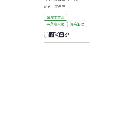
記者
—
廖禹婷
彰濱工業區
事業廢棄物
污染治理