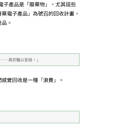
置電子產品是「廢棄物」，尤其這些
廢棄電子產品」為號召的回收計畫，
產品。
份⋯⋯真的難以割捨。」
們感覺回收是一種「浪費」。