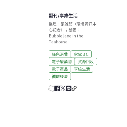
副刊
/
享綠生活
整理：張雅茹（環境資訊中
心記者）；繪圖：
BubbleJane in the
Teahouse
綠色消費
家電 3 C
電子廢棄物
資源回收
電子產品
享綠生活
循環經濟