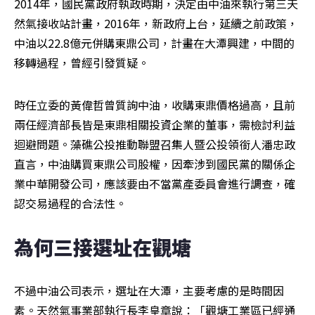
2014年，國民黨政府執政時期，決定由中油來執行第三天
然氣接收站計畫，2016年，新政府上台，延續之前政策，
中油以22.8億元併購東鼎公司，計畫在大潭興建，中間的
移轉過程，曾經引發質疑。
時任立委的黃偉哲曾質詢中油，收購東鼎價格過高，且前
兩任經濟部長皆是東鼎相關投資企業的董事，需檢討利益
迴避問題。藻礁公投推動聯盟召集人暨公投領銜人潘忠政
直言，中油購買東鼎公司股權，因牽涉到國民黨的關係企
業中華開發公司，應該要由不當黨產委員會進行調查，確
認交易過程的合法性。
為何三接選址在觀塘
不過中油公司表示，選址在大潭，主要考慮的是時間因
素。天然氣事業部執行長李皇章說：「觀塘工業區已經通