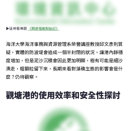
▶延伸看專題 
《興達電廠脫胎記》
海洋大學海洋事務與資源管理系榮譽講座教授邱文彥則質
疑，實體的防波堤會造成一個半封閉的狀況，讓港內靜穩
度增加，但是泥沙沉積會因此更加明顯，極有可能是細沙
漂走，粗顆粒留下來，長期來看對藻礁生態的影響會是什
麼？仍待觀察。
觀塘港的使用效率和安全性探討