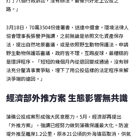
打了八個行政訴訟，沒有辦法，最後只好走上公投之
路。」
3月18日，70萬3504份連署書，送達中選會。環境法律人
協會理事長張譽尹強調，之前無論是依照文化資產保存
法，提出自然地景審議，或是依照野生動物保護法，申請
野生動物保護區審議，政府皆不理，互踢皮球，最糟糕的
是環評程序，「短短的幾個月內從退回變成通過，沒有辦
法充分釐清事實爭點，埋下了用公投這樣的法定程序來解
決爭端的遠因。」
經濟部外推方案 生態影響無共識
藻礁公投成案形成強大民意壓力。5月，經濟部再提出
「外推方案」，強調已經努力做到藻礁保護最大化。防波
堤外推至離岸1.2公里，原本21公頃的外海填區取消，供氣