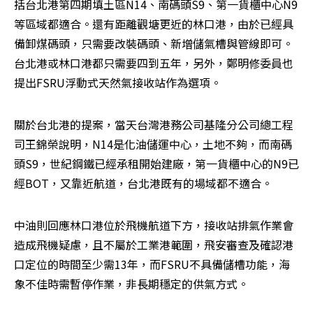
括台北港第四期填土區N14、南碼頭S9、第一貨櫃中心N9
等區域都適合。還有距離觀塘更近的林口港，由於已經具
備卸煤碼頭，只需要改裝碼頭、新增儲氣槽與管線即可。
台北港或林口港都只需要四到五年，另外，鄭明修委員也
提出FSRU浮動式天然氣接收站作為選項。
關於台北港的提案，當天台灣港務公司基隆分公司總工程
司王錦榮說明，N14是化油儲運中心，土地不夠，而南碼
頭S9，世紀鋼鐵已經承租開始建廠，第一貨櫃中心的N9已
經BOT，又靠近航道，台北港既有的場域都不適合。
中油則回應林口港位於飛機航道下方，接收站排氣作業會
造成飛機疑慮，且不屬於工業港範圍，飛安審查及確認港
口定位的時間至少需13年，而FSRU不具備儲槽功能，海
象不佳時需暫停作業，非長期穩定的供氣方式。