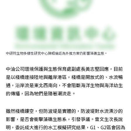
中研院生物多樣性研究中心陳昭倫認為外推方案仍影響藻礁生態。
中油公司環境保護與生態保育處副處長黃志堅回應，目前
是以棧橋連接陸地與離岸港區，棧橋是開放式的、水流暢
通，沿岸流是東北西南向，不會阻斷海洋生物與海洋幼生
的傳播，因為牠們是隨著潮流走。
雖然棧橋鏤空，但防波堤是實體的，防波堤對水流漂沙的
影響，是否會衝擊藻礁生態系，引發爭議。曾文生次長說
明，委託成大進行的水工模擬研究結果，G1、G2區會因為