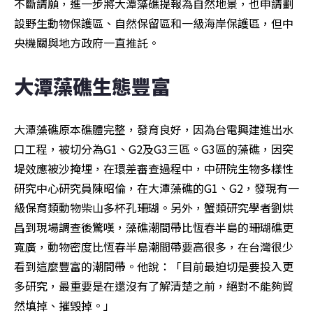
不斷請願，進一步將大潭藻礁提報為自然地景，也申請劃
設野生動物保護區、自然保留區和一級海岸保護區，但中
央機關與地方政府一直推託。
大潭藻礁生態豐富 
大潭藻礁原本礁體完整，發育良好，因為台電興建進出水
口工程，被切分為G1、G2及G3三區。G3區的藻礁，因突
堤效應被沙掩埋，在環差審查過程中，中研院生物多樣性
研究中心研究員陳昭倫，在大潭藻礁的G1、G2，發現有一
級保育類動物柴山多杯孔珊瑚。另外，蟹類研究學者劉烘
昌到現場調查後驚嘆，藻礁潮間帶比恆春半島的珊瑚礁更
寬廣，動物密度比恆春半島潮間帶要高很多，在台灣很少
看到這麼豐富的潮間帶。他說：「目前最迫切是要投入更
多研究，最重要是在還沒有了解清楚之前，絕對不能夠貿
然填掉、摧毀掉。」