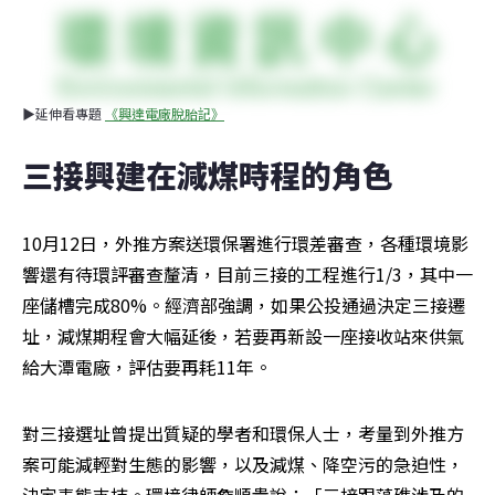
▶延伸看專題 
《興達電廠脫胎記》
三接興建在減煤時程的角色
10月12日，外推方案送環保署進行環差審查，各種環境影
響還有待環評審查釐清，目前三接的工程進行1/3，其中一
座儲槽完成80%。經濟部強調，如果公投通過決定三接遷
址，減煤期程會大幅延後，若要再新設一座接收站來供氣
給大潭電廠，評估要再耗11年。
對三接選址曾提出質疑的學者和環保人士，考量到外推方
案可能減輕對生態的影響，以及減煤、降空污的急迫性，
決定表態支持。環境律師詹順貴說：「三接跟藻礁涉及的