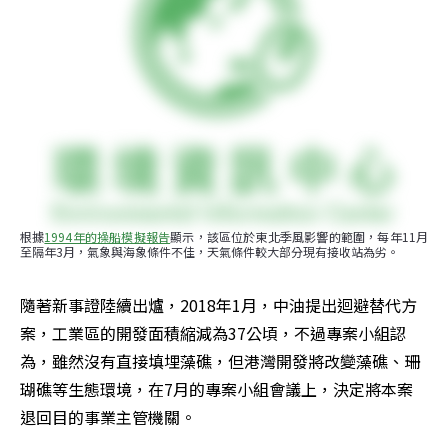
根據
1994年的操船模擬報告
顯示，該區位於東北季風影響的範圍，每年11月
至隔年3月，氣象與海象條件不佳，天氣條件較大部分現有接收站為劣。
隨著新事證陸續出爐，2018年1月，中油提出迴避替代方
案，工業區的開發面積縮減為37公頃，不過專案小組認
為，雖然沒有直接填埋藻礁，但港灣開發將改變藻礁、珊
瑚礁等生態環境，在7月的專案小組會議上，決定將本案
退回目的事業主管機關。