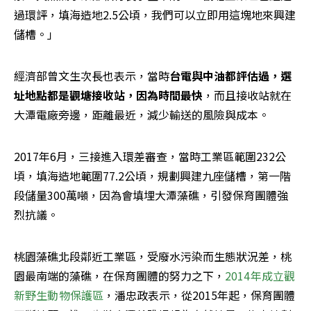
過環評，填海造地2.5公頃，我們可以立即用這塊地來興建
儲槽。」
經濟部曾文生次長也表示，當時
台電與中油都評估過，選
址地點都是觀塘接收站，因為時間最快
，而且接收站就在
大潭電廠旁邊，距離最近，減少輸送的風險與成本。
2017年6月，三接進入環差審查，當時工業區範圍232公
頃，填海造地範圍77.2公頃，規劃興建九座儲槽，第一階
段儲量300萬噸，因為會填埋大潭藻礁，引發保育團體強
烈抗議。
桃園藻礁北段鄰近工業區，受廢水污染而生態狀況差，桃
園最南端的藻礁，在保育團體的努力之下，
2014年成立觀
新野生動物保護區
，潘忠政表示，從2015年起，保育團體