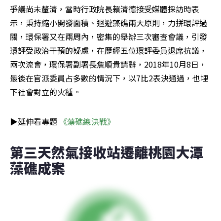
爭議尚未釐清，當時行政院長賴清德接受媒體採訪時表
示，秉持縮小開發面積、迴避藻礁兩大原則，力拼環評過
關，環保署又在兩周內，密集的舉辦三次審查會議，引發
環評受政治干預的疑慮，在歷經五位環評委員退席抗議，
兩次流會，環保署副署長詹順貴請辭，2018年10月8日，
最後在官派委員占多數的情況下，以7比2表決通過，也埋
下社會對立的火種。
▶延伸看專題 
《藻礁總決戰》
第三天然氣接收站遷離桃園大潭
藻礁成案