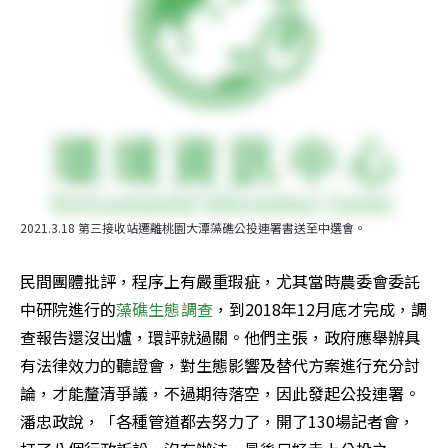
2021.3.18 第三接收站遷離桃園大潭藻礁公投連署書送至中選會。
民間團體批評，程序上有嚴重瑕疵，尤其當時農委會委託
中研院進行的
藻礁生態調查
，到2018年12月底才完成，調
查報告還沒出爐，環評就過關。他們主張，政府應舉辦具
有法律效力的聽證會，對生態影響及替代方案進行充分討
論，才能釐清爭議，不過期待落空，因此發起公投連署。
潘忠政說，「各種管道都去努力了，開了130場記者會，