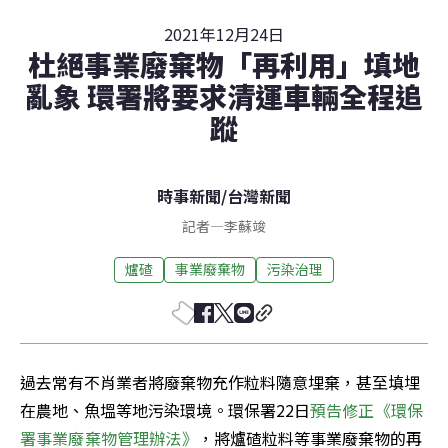
2021年12月24日
杜絕事業廢棄物「再利用」填地
亂象 環署將要求清運車輛全程追
蹤
時事新聞
/
台灣新聞
記者
—
李蘇竣
爐碴
事業廢棄物
污染治理
過去常有不肖業者將廢棄物充作粒料隨意埋棄，甚至填埋
在農地、魚塭等地污染環境。環保署22日
預告修正《環保
署事業廢棄物管理辦法》
，將爐碴粒料等事業廢棄物的再