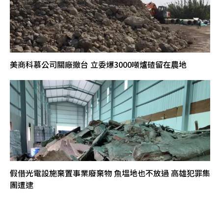
美商科慕公司關廠撤台 立委爆3000噸爐碴留在農地
假借光電設施棄置事業廢棄物 魚塭地也不放過 高雄犯罪集
團遭逮