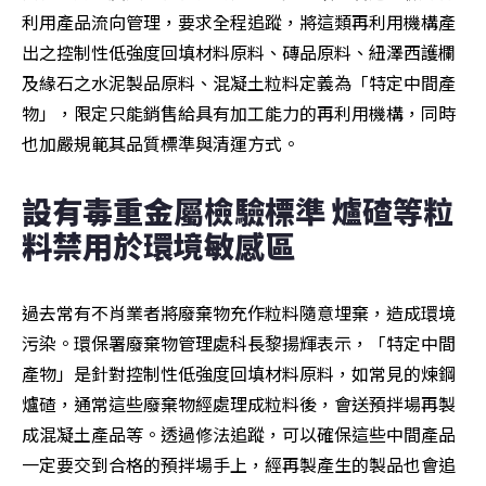
利用產品流向管理，要求全程追蹤，將這類再利用機構產
出之控制性低強度回填材料原料、磚品原料、紐澤西護欄
及緣石之水泥製品原料、混凝土粒料定義為「特定中間產
物」，限定只能銷售給具有加工能力的再利用機構，同時
也加嚴規範其品質標準與清運方式。
設有毒重金屬檢驗標準 爐碴等粒
料禁用於環境敏感區
過去常有不肖業者將廢棄物充作粒料隨意埋棄，造成環境
污染。環保署廢棄物管理處科長黎揚輝表示，「特定中間
產物」是針對控制性低強度回填材料原料，如常見的煉鋼
爐碴，通常這些廢棄物經處理成粒料後，會送預拌場再製
成混凝土產品等。透過修法追蹤，可以確保這些中間產品
一定要交到合格的預拌場手上，經再製產生的製品也會追