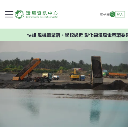
電子報
登入
快訊
風機離聚落、學校過近 彰化福漢風電案環委建議