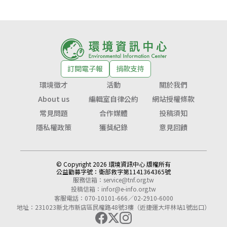
訂閱電子報
捐款支持
環境徵才
活動
關於我們
About us
編輯室自律公約
網站授權條款
常見問題
合作媒體
投稿須知
隱私權政策
獲獎紀錄
意見回饋
© Copyright 2026 環境資訊中心 版權所有
公益勸募字號：
衛部救字第1141364365號
服務信箱：
service@tnf.org.tw
投稿信箱：
infor@e-info.org.tw
客服電話：070-10101-666／02-2910-6000
地址：231023新北市新店區民權路48號3樓（近捷運大坪林站1號出口）