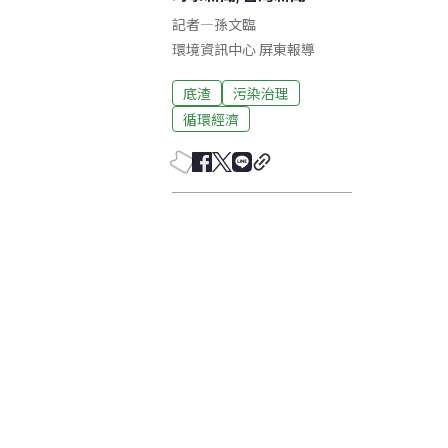
記者
—
孫文臨
環境資訊中心
屏東
報導
底渣
污染治理
循環經濟