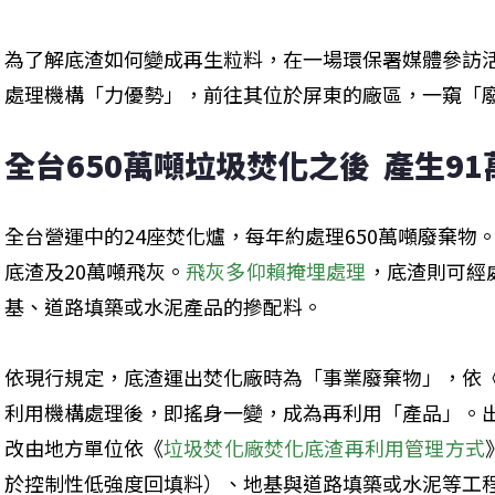
為了解底渣如何變成再生粒料，在一場環保署媒體參訪
處理機構「力優勢」，前往其位於屏東的廠區，一窺「
全台650萬噸垃圾焚化之後  產生9
全台營運中的24座焚化爐，每年約處理650萬噸廢棄物
底渣及20萬噸飛灰。
飛灰多仰賴掩埋處理
，底渣則可經
基、道路填築或水泥產品的摻配料。
依現行規定，底渣運出焚化廠時為「事業廢棄物」，依
利用機構處理後，即搖身一變，成為再利用「產品」。出
改由地方單位依《
垃圾焚化廠焚化底渣再利用管理方式
於控制性低強度回填料）、地基與道路填築或水泥等工