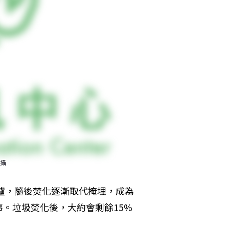
攝
化爐，隨後焚化逐漸取代掩埋，成為
。垃圾焚化後，大約會剩餘15%