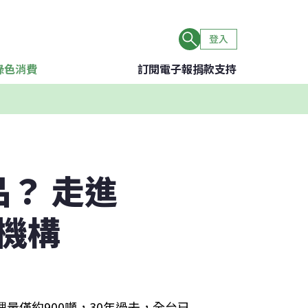
登入
綠色消費
訂閱電子報
捐款支持
？ 走進
機構
量僅約900噸，30年過去，全台已