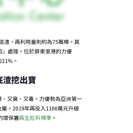
噸底渣，再利用量則約為75萬噸。其
司」處理。位於屏東里港的力優
21%。
底渣挖出寶
髒、又臭、又毒。力優勢為亞洲第一
。2019年再投入1100萬元升級
的環保署
再生粒料標準
。