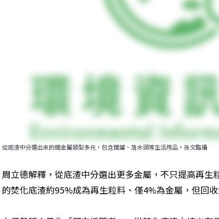
從底渣中分選出來的鐵金屬類型多元，包含鐵罐、落水頭等生活用品。孫文臨攝
周立德解釋，從底渣中分選出更多金屬，不只提高再生
的焚化底渣約95%成為再生粒料、僅4%為金屬，但回收