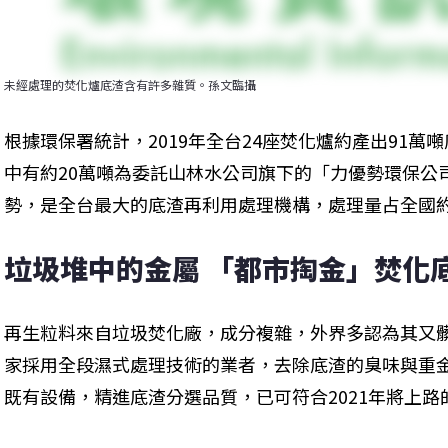
未經處理的焚化爐底渣含有許多雜質。孫文臨攝
根據環保署統計，2019年全台24座焚化爐約產出91萬
中有約20萬噸為委託山林水公司旗下的「力優勢環保公
勢，是全台最大的底渣再利用處理機構，處理量占全國約
垃圾堆中的金屬 「都市掏金」焚化
再生粒料來自垃圾焚化廠，成分複雜，外界多認為其又
家採用全段濕式處理技術的業者，去除底渣的臭味與重金屬
既有設備，精進底渣分選品質，已可符合2021年將上路