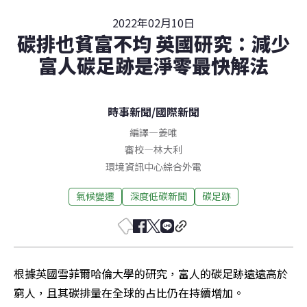
2022年02月10日
碳排也貧富不均 英國研究：減少
富人碳足跡是淨零最快解法
時事新聞
/
國際新聞
編譯
—
姜唯
審校
—
林大利
環境資訊中心綜合外電
氣候變遷
深度低碳新聞
碳足跡
根據英國雪菲爾哈倫大學的研究，富人的碳足跡遠遠高於
窮人，且其碳排量在全球的占比仍在持續增加。