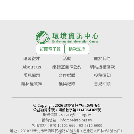
訂閱電子報
捐款支持
環境徵才
活動
關於我們
About us
編輯室自律公約
網站授權條款
常見問題
合作媒體
投稿須知
隱私權政策
獲獎紀錄
意見回饋
© Copyright 2026 環境資訊中心 版權所有
公益勸募字號：
衛部救字第1141364365號
服務信箱：
service@tnf.org.tw
投稿信箱：
infor@e-info.org.tw
客服電話：070-10101-666／02-2910-6000
地址：231023新北市新店區民權路48號3樓（近捷運大坪林站1號出口）