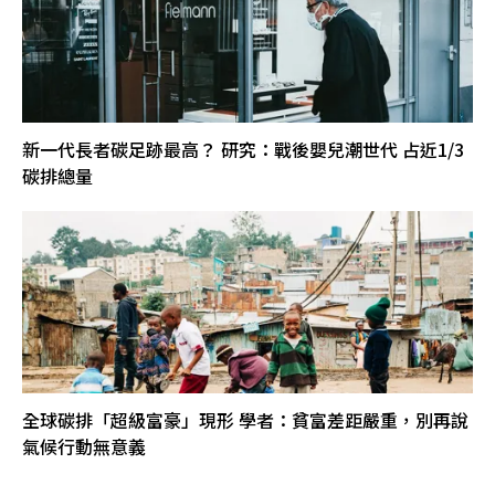
新一代長者碳足跡最高？ 研究：戰後嬰兒潮世代 占近1/3
碳排總量
全球碳排「超級富豪」現形 學者：貧富差距嚴重，別再說
氣候行動無意義