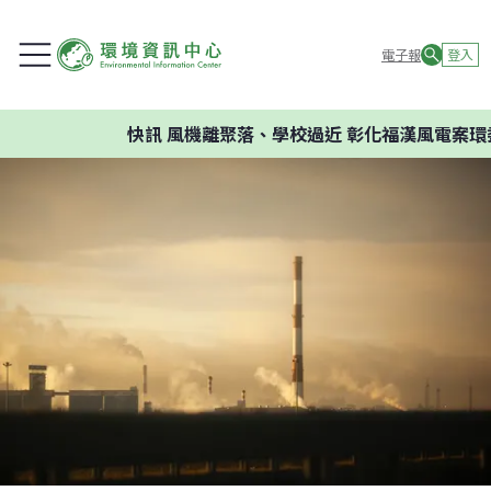
電子報
登入
快訊
風機離聚落、學校過近 彰化福漢風電案環委建