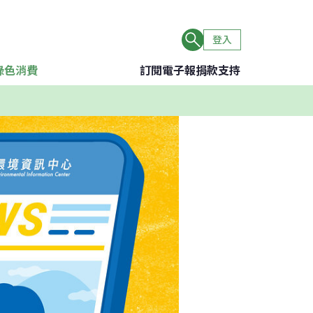
登入
綠色消費
訂閱電子報
捐款支持