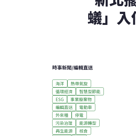
蟻」入
時事新聞
/
編輯直送
海洋
熱帶氣旋
循環經濟
智慧型節能
ESG
事業廢棄物
編輯直送
電動車
外來種
停電
污染治理
能源轉型
再生能源
核食