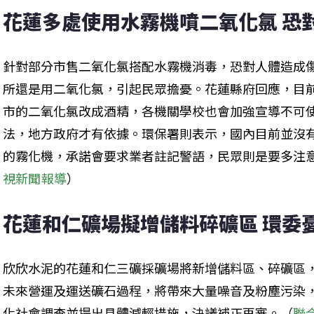
花蓮多處使用水霧機噴二氧化氯 恐對
針對部分市售二氧化氯搭配水霧機消毒，恐對人體造成
所還是用二氧化氯，引起民眾擔憂。花蓮縣府回應，目
市的二氧化氯改成酒精，各機關學校也會加強宣導不可
法，地方政府才有依據。環保署則表示，國內目前並沒
的霧化機，承諾會要求業者註記警語，民眾則是要多注
視新聞報導
）
花蓮和仁礦場擬增儲料碎礦區 環委
欣欣水泥的花蓮和仁三礦採礦場將新增儲料區、碎礦區
未來營運及運送礦石過程，將帶來大量噪音及粉塵污染
化社會調查並提出具體減輕措施，決議補正再審。（
聯