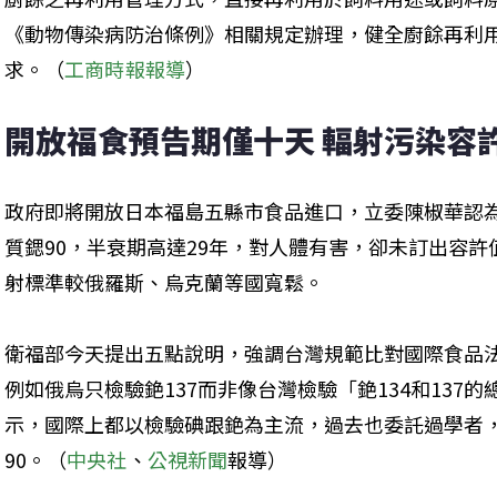
《動物傳染病防治條例》相關規定辦理，健全廚餘再利
求。（
工商時報報導
）
開放福食預告期僅十天 輻射污染容
政府即將開放日本福島五縣市食品進口，立委陳椒華認
質鍶90，半衰期高達29年，對人體有害，卻未訂出容
射標準較俄羅斯、烏克蘭等國寬鬆。
衛福部今天提出五點說明，強調台灣規範比對國際食品法
例如俄烏只檢驗銫137而非像台灣檢驗「銫134和137
示，國際上都以檢驗碘跟銫為主流，過去也委託過學者
90。（
中央社
、
公視新聞
報導）