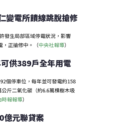
歸仁變電所饋線跳脫搶修
時許發生局部區域停電狀況，影響
電，正搶修中。（
中央社報導
）
可供389戶全年用電
2個停車位，每年並可發電約158
萬公斤二氧化碳（約6.6萬棵樹木吸
由時報報導
）
60億元聯貸案