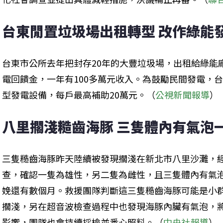
台東閒置垃圾場出租轉型 改作綠能發
台東市公所去年把封存20年的大豐垃圾場，出租給綠能廠
電回饋金，一年有100多萬元收入。為鼓勵民間發電，台
型發電設備，每戶最高補助20萬元。（
公視新聞報導
）
八里擱淺糙齒海豚 三隻體內有氣泡一
三隻糙齒海豚昨天陸續被發現擱淺在新北市八里沙灘，
查，確認一隻為雄性，另二隻為雌性，且三隻體內有氣
娩還有數個月。救援團隊判斷這三隻糙齒海豚可能是小
擱淺，另在超音波檢查過程中也發現海豚內臟有氣泡，
影響，團隊也會持續採檢並悉心照料。（
中央社報導
）