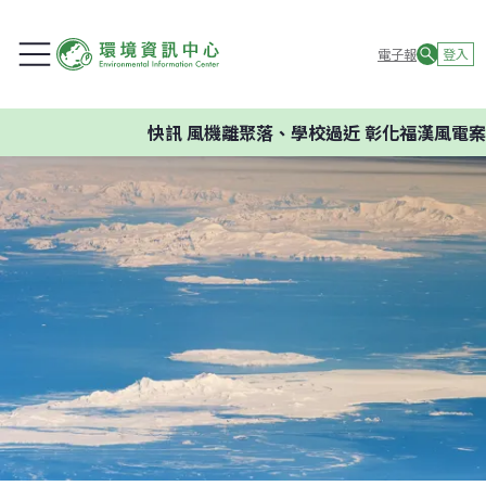
電子報
登入
快訊
風機離聚落、學校過近 彰化福漢風電案環