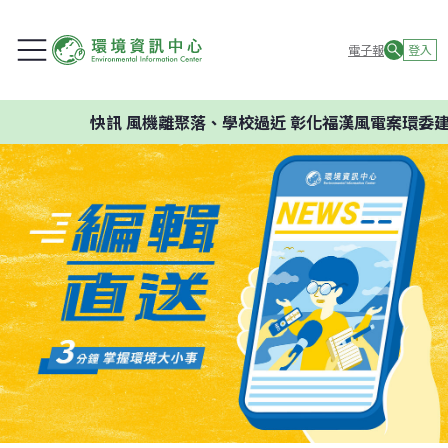
電子報
登入
快訊
風機離聚落、學校過近 彰化福漢風電案環委建議不