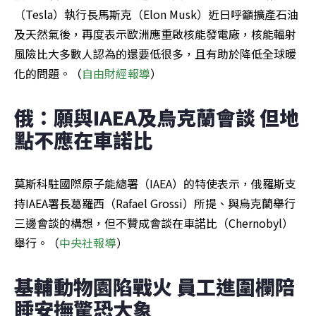
（Tesla）執行長馬斯克（Elon Musk）近日呼籲擴產石油
及天然氣後，再度表示歐洲應重啟核能發電廠，核能輻射
風險比大多數人認為的還要低很多，且有助於降低全球暖
化的問題。（
自由財經報導
）
俄：願與IAEA及烏克蘭會談 但地
點不應在車諾比
莫斯科駐國際原子能總署（IAEA）的特使表示，俄羅斯支
持IAEA署長葛羅西（Rafael Grossi）所提、與烏克蘭舉行
三邊會談的構想，但不贊成會談在車諾比（Chernobyl）
舉行。（
中央社報導
）
基輔動物園陷戰火 員工進圍欄陪
睡安撫驚恐大象