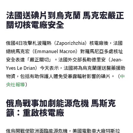
法國送碘片到烏克蘭 馬克宏嚴正
關切核電廠安全
俄國4日攻擊札波羅熱（Zaporizhzhia）核電廠後，法國
總統馬克宏（Emmanuel Macron）對羅馬尼亞多處核址
安全表達「嚴正關切」。法國外交部長勒德里安（Jean-
Yves Le Drian）今天表示，法國將為烏克蘭運送醫藥援助
物資，包括有助保護人體免受暴露輻射影響的碘片。（
中
央社報導
）
俄烏戰事加劇能源危機 馬斯克
籲：重啟核電廠
俄烏開戰使歐洲面臨能源危機，美國電動車大廠特斯拉