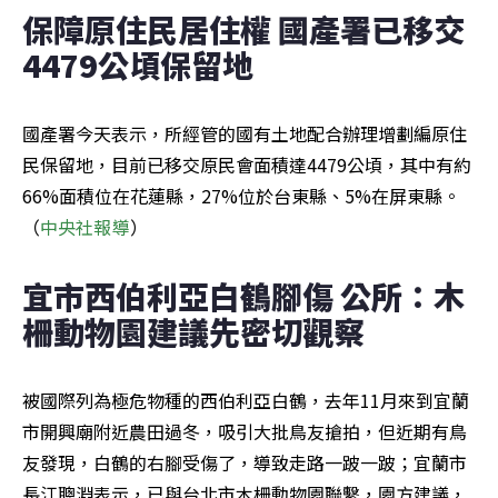
保障原住民居住權 國產署已移交
4479公頃保留地
國產署今天表示，所經管的國有土地配合辦理增劃編原住
民保留地，目前已移交原民會面積達4479公頃，其中有約
66%面積位在花蓮縣，27%位於台東縣、5%在屏東縣。
（
中央社報導
）
宜市西伯利亞白鶴腳傷 公所：木
柵動物園建議先密切觀察
被國際列為極危物種的西伯利亞白鶴，去年11月來到宜蘭
市開興廟附近農田過冬，吸引大批鳥友搶拍，但近期有鳥
友發現，白鶴的右腳受傷了，導致走路一跛一跛；宜蘭市
長江聰淵表示，已與台北市木柵動物園聯繫，園方建議，