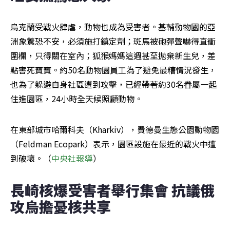
烏克蘭受戰火肆虐，動物也成為受害者。基輔動物園的亞
洲象驚恐不安，必須施打鎮定劑；斑馬被砲彈聲嚇得直衝
圍欄，只得關在室內；狐猴媽媽這週甚至拋棄新生兒，差
點害死寶寶。約50名動物園員工為了避免最糟情況發生，
也為了躲避自身社區遭到攻擊，已經帶著約30名眷屬一起
住進園區，24小時全天候照顧動物。
在東部城市哈爾科夫（Kharkiv），費德曼生態公園動物園
（Feldman Ecopark）表示，園區設施在最近的戰火中遭
到破壞。（
中央社報導
）
長崎核爆受害者舉行集會 抗議俄
攻烏擔憂核共享