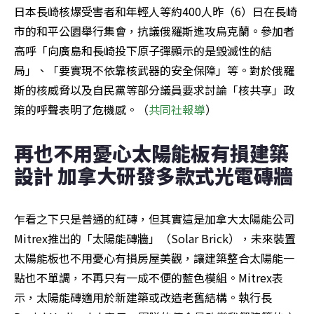
日本長崎核爆受害者和年輕人等約400人昨（6）日在長崎
市的和平公園舉行集會，抗議俄羅斯進攻烏克蘭。參加者
高呼「向廣島和長崎投下原子彈顯示的是毀滅性的結
局」、「要實現不依靠核武器的安全保障」等。對於俄羅
斯的核威脅以及自民黨等部分議員要求討論「核共享」政
策的呼聲表明了危機感。（
共同社報導
）
再也不用憂心太陽能板有損建築
設計 加拿大研發多款式光電磚牆
乍看之下只是普通的紅磚，但其實這是加拿大太陽能公司
Mitrex推出的「太陽能磚牆」（Solar Brick），未來裝置
太陽能板也不用憂心有損房屋美觀，讓建築整合太陽能一
點也不單調，不再只有一成不便的藍色模組。Mitrex表
示，太陽能磚適用於新建築或改造老舊結構。執行長