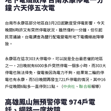
鐘 六天停五次電
台南市永康區部分地區自3月2日起數度受停電影響，今天
晚間6時許又有突然停電狀況，雖然僅約一分鐘，但引起
民眾議論，台電調查為鹽行配電變電所地下電纜線故障導
致。
永康區在這次303大停電中，可以說是全台最悲催的地區
之一，2日晚就有6000多戶突然停電一個多小時，而303大
停電也無法倖免，復電後因為電力不夠，結果第二輪的停
電也有永康，而5日晚間再發生721戶停電的情況，其中16
戶從晚間6點多一直停到11點。（
中央社
、
聯合報
報導）
高雄鳳山無預警停電 974戶電
話、網路一度故障