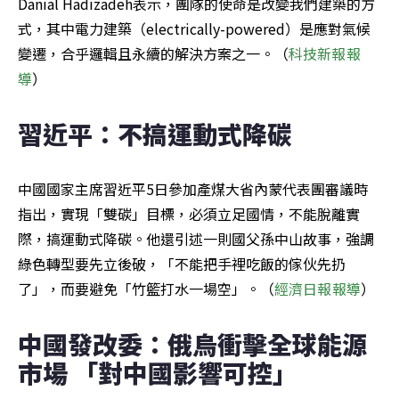
Danial Hadizadeh表示，團隊的使命是改變我們建築的方
式，其中電力建築（electrically-powered）是應對氣候
變遷，合乎邏輯且永續的解決方案之一。（
科技新報報
導
）
習近平：不搞運動式降碳
中國國家主席習近平5日參加產煤大省內蒙代表團審議時
指出，實現「雙碳」目標，必須立足國情，不能脫離實
際，搞運動式降碳。他還引述一則國父孫中山故事，強調
綠色轉型要先立後破，「不能把手裡吃飯的傢伙先扔
了」，而要避免「竹籃打水一場空」。（
經濟日報報導
）
中國發改委：俄烏衝擊全球能源
市場 「對中國影響可控」