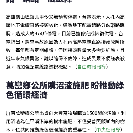
高雄鳳山區鎮北里今又無預警停電，台電表示，人孔內高
壓地下電纜直路接頭劣化，導致地下配電線路分歧環路跳
脫，造成大約974戶停電，目前已搶修完成恢復供電。台
電指出，經查事故原因為人孔內高壓電纜直路接頭故障所
致，每年都有定期維護，但因接頭數量太多需要維護，且
近年來氣候異常，難以確保不故障，造成民眾不便謹表歉
意，將加強配電線路巡視檢點。（
自由時報報導
）
萬巒鄉公所購沼渣施肥 盼推動綠
色循環經濟
屏東萬巒鄉公所出資向大豐畜牧場購買1500袋的沼渣，利
用沼渣為佳平溪沿岸的樹木施肥，不僅妥善照顧鄉內的樹
木，也共同推動綠色循環經濟的重要性。（
中央社報導
）