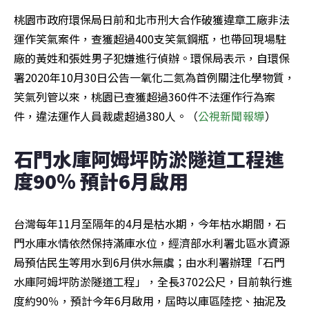
桃園市政府環保局日前和北市刑大合作破獲違章工廠非法
運作笑氣案件，查獲超過400支笑氣鋼瓶，也帶回現場駐
廠的黃姓和張姓男子犯嫌進行偵辦。環保局表示，自環保
署2020年10月30日公告一氧化二氮為首例關注化學物質，
笑氣列管以來，桃園已查獲超過360件不法運作行為案
件，違法運作人員裁處超過380人。（
公視新聞報導
）
石門水庫阿姆坪防淤隧道工程進
度90％ 預計6月啟用
台灣每年11月至隔年的4月是枯水期，今年枯水期間，石
門水庫水情依然保持滿庫水位，經濟部水利署北區水資源
局預估民生等用水到6月供水無虞；由水利署辦理「石門
水庫阿姆坪防淤隧道工程」，全長3702公尺，目前執行進
度約90％，預計今年6月啟用，屆時以庫區陸挖、抽泥及