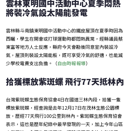
雲林東明國中活動中心夏季悶熱 
將裝冷氣設太陽能發電
雲林縣斗南鎮東明國中活動中心的鐵皮屋頂在夏季時因為
西曬，學生在開會或打球運動時都悶熱異常，經縣議員蔡
東富等地方人士反應，縣府今天會勘後同意室內裝設冷
氣，屋頂則裝設太陽能板，既可享受冷氣的舒適，也能減
少學校電費支出負擔。（
自由時報報導
）
拾獲標放紫斑蝶 飛行77天抵林內
台灣紫斑蝶生態保育協會4日在國道三林內段，拾獲一隻
標放紫斑蝶，經查詢是去年12月17日在茂林生態公園標
放，歷經77天飛行100公里到林內。紫斑蝶生態保育協會
表示，這也是歷年紀錄中最早發現的一天，加上今年山區