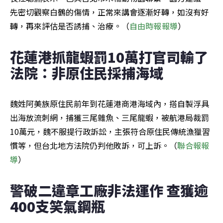
先密切觀察白鶴的傷情，正常來講會逐漸好轉，如沒有好
轉，再來評估是否誘捕、治療。（
自由時報報導
）
花蓮港抓龍蝦罰10萬打官司輸了 
法院：非原住民採捕海域
魏姓阿美族原住民前年到花蓮港商港海域內，搭自製浮具
出海放流刺網，捕獲三尾雜魚、三尾龍蝦，被航港局裁罰
10萬元，魏不服提行政訴訟，主張符合原住民傳統漁獵習
慣等，但台北地方法院仍判他敗訴，可上訴。（
聯合報報
導
）
警破二違章工廠非法運作 查獲逾
400支笑氣鋼瓶