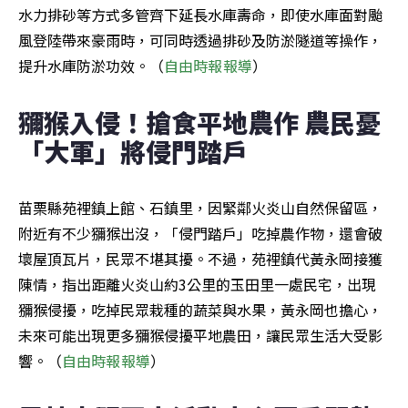
水力排砂等方式多管齊下延長水庫壽命，即使水庫面對颱
風登陸帶來豪雨時，可同時透過排砂及防淤隧道等操作，
提升水庫防淤功效。（
自由時報報導
）
獼猴入侵！搶食平地農作 農民憂
「大軍」將侵門踏戶
苗栗縣苑裡鎮上館、石鎮里，因緊鄰火炎山自然保留區，
附近有不少獼猴出沒，「侵門踏戶」吃掉農作物，還會破
壞屋頂瓦片，民眾不堪其擾。不過，苑裡鎮代黃永岡接獲
陳情，指出距離火炎山約3公里的玉田里一處民宅，出現
獼猴侵擾，吃掉民眾栽種的蔬菜與水果，黃永岡也擔心，
未來可能出現更多獼猴侵擾平地農田，讓民眾生活大受影
響。（
自由時報報導
）