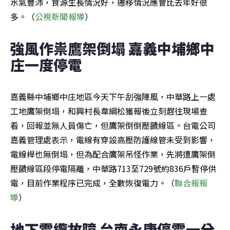
水氣豐沛，食源生長情況好，遷移情況應會比去年好很
多。（
公視新聞報導
）
強風作祟鷹架倒塌 嘉義中埔鄉中
庄一度停電
嘉義縣中埔鄉中庄地區今天下午刮強陣風，中華路上一處
工地鷹架倒塌，和興村長韋綱松獲報後立刻趕往現場查
看，回報並無人員傷亡，但鷹架倒倒壓饋線區。台電公司
嘉義管理處表示，電線有穿設高壓防護線管未受到影響，
電線桿也無倒塌，但為配合鷹架吊怪作業，先將遭鷹架倒
壓饋線區段停電隔離，中華路713至729號約836戶暫停供
電，目前作業程序已完成，全數恢復電力。（
聯合報報
導
）
地下電纜故障 台南永康停電一分