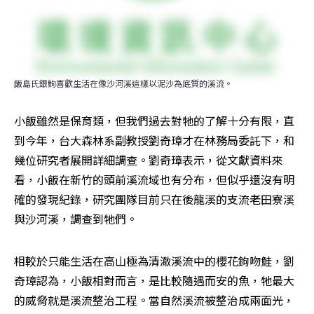
飯島氏銀鮈喜歡生活在像沙河溪這樣以泥沙為底質的溪流。
小飯雖然是保育類，但我們過去對牠的了解十分有限，直
到今年，台大森林系副教授劉奇璋才在林務局委託下，和
幾位研究者展開詳細調查。劉奇璋表示，從文獻資料來
看，小飯在新竹的頭前溪流域也有分布，但似乎還沒有明
確的發現紀錄，研究團隊目前只在後龍溪的支流老田寮溪
與沙河溪，調查到牠們。
相較於只能生活在高山極為清澈溪流中的櫻花鉤吻鮭，劉
奇璋認為，小飯相對而言，是比較隨遇而安的魚，牠最大
的威脅就是溪流整治工程。當自然溪流被整治成兩面光，