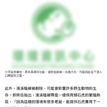
沙河溪旁農地，原本具滯洪功能，堤防加高後一旦遇大水，可能因此往下游人
口稠密區氾濫。
此外，濱溪植被被剷除，可能會影響許多野生動物的生
存。郭榮信指出，濱溪植被帶是一級保育類石虎的繁殖熱
區，「因為這樣的環境有很多老鼠，能提供石虎養育下一