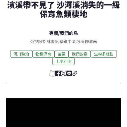
濱溪帶不見了 沙河溪消失的一級
保育魚類棲地
專欄
/
我們的島
公視記者 林書帆 葉鎮中 劉啟稜 陳淯茜
河川整治
物種保育
苗栗
我們的島
生物多樣性
土地利用