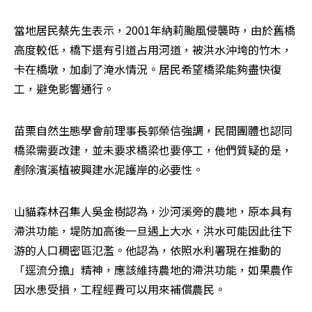
當地居民蔡先生表示，2001年納莉颱風侵襲時，由於舊橋
高度較低，橋下還有引道占用河道，被洪水沖垮的竹木，
卡在橋墩，加劇了淹水情況。居民希望橋梁能夠盡快復
工，避免影響通行。
苗栗自然生態學會前理事長郭榮信強調，民間團體也認同
橋梁需要改建，並未要求橋梁也要停工，他們質疑的是，
剷除濱溪植被興建水泥護岸的必要性。
山貓森林召集人吳金樹認為，沙河溪旁的農地，原本具有
滯洪功能，堤防加高後一旦遇上大水，洪水可能因此往下
游的人口稠密區氾濫。他認為，依照水利署現在推動的
「逕流分擔」精神，應該維持農地的滯洪功能，如果農作
因水患受損，工程經費可以用來補償農民。