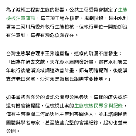
為了減輕工程對生態的影響，公共工程委員會制定了
生態
檢核注意事項
，這三項工程在核定、規劃階段，是由水利
署第二河川局委外執行生態檢核。但執行單位一開始卻沒
有注意到，這裡有瀕危魚類存在。
台灣生態學會理事王豫煌直指，這樣的疏漏不應發生：
「因為在過去文獻，天花湖水庫開發計畫，還有水利署去
年執行後龍溪流域調適改善計畫，都有明確提到，後龍溪
支流老田寮溪、沙河溪是飯島氏銀鮈重要棲地。」
如果當初有充分的資訊公開與公民參與，這樣的疏失或許
還有機會被提醒，但檢視此案的
生態檢核民眾參與紀錄
，
僅有主管機關二河局與地主等利害關係人，並未諮詢民間
團體與學者專家。甚至這些完整的會議紀錄，起初也並未
公開。