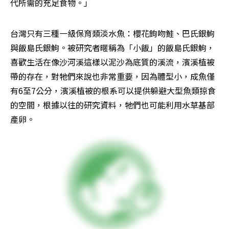
代所需的充足食物。」
台灣只有三種一級保育類淡水魚：櫻花鉤吻鮭、巴氏銀鮈
與飯島氏銀鮈。被研究者暱稱為「小飯」的飯島氏銀鮈，
喜歡生活在像沙河溪這樣以泥沙為底質的溪流，濱溪植被
帶的存在，對牠們來說也非常重要，因為體型小，成魚僅
有6至7公分，濱溪植被的根系可以提供躲避大型魚類掠食
的空間，根據以往的研究資料，牠們也可能利用水草基部
產卵。