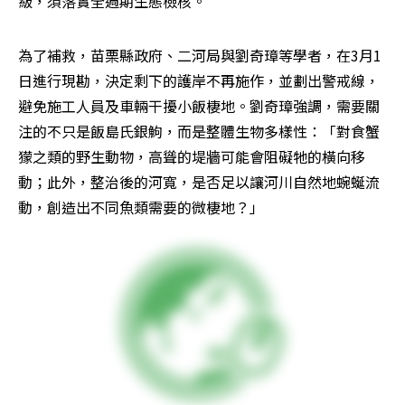
級，須落實全週期生態檢核。
為了補救，苗栗縣政府、二河局與劉奇璋等學者，在3月1
日進行現勘，決定剩下的護岸不再施作，並劃出警戒線，
避免施工人員及車輛干擾小飯棲地。劉奇璋強調，需要關
注的不只是飯島氏銀鮈，而是整體生物多樣性：「對食蟹
獴之類的野生動物，高聳的堤牆可能會阻礙牠的橫向移
動；此外，整治後的河寬，是否足以讓河川自然地蜿蜒流
動，創造出不同魚類需要的微棲地？」