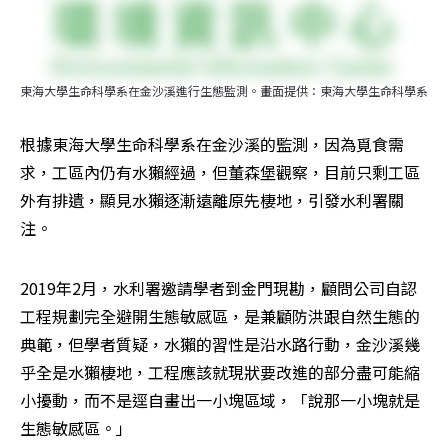
東海大學生命科學系在金沙溪進行生態監測。畫面提供：東海大學生命科學系
根據東海大學生命科學系在金沙溪的監測，因為覓食需
求，工區內仍有水獺經過，但董森堡觀察，目前只剩工區
外有排遺，顯見水獺逐漸遠離原先棲地，引發水利署關
注。
2019年2月，水利署邀請學者到金門現勘，顧問公司自認
工程規劃完全避開生態敏感區，是兼顧防洪跟自然生態的
典範，但學者質疑，水獺的習性是沿水路行動，金沙溪幾
乎全是水獺棲地，工程應該就現狀要改進的部分盡可能縮
小擾動，而不是逕自畫出一小塊區域，「說那一小塊就是
生態敏感區。」