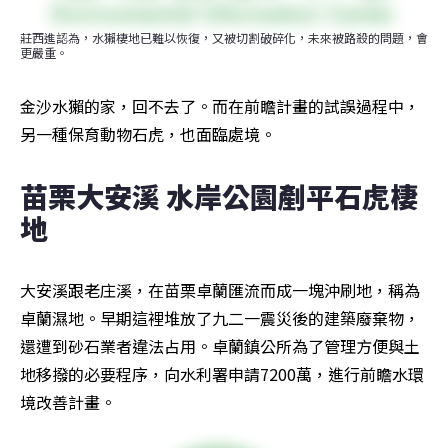
莊西進認為，水獺棲地已難以恢復，又被切割破碎化，未來被路殺的問題，會
更嚴重。
金沙水獺的家，回不去了。而在前瞻計畫的試誤過程中，
另一種保育動物石虎，也面臨處境。
苗栗大安溪 水岸公園剷平石虎棲
地
大安溪跟老庄溪，在苗栗卓蘭匯流而成一塊沖刷地，稱為
卓蘭濕地。早期這裡堆放了九二一震災後的建築廢棄物，
還遭到砂石業者違法占用。卓蘭鎮公所為了管理方便與土
地移撥的必要程序，向水利署申請7200萬，進行前瞻水環
境改善計畫。