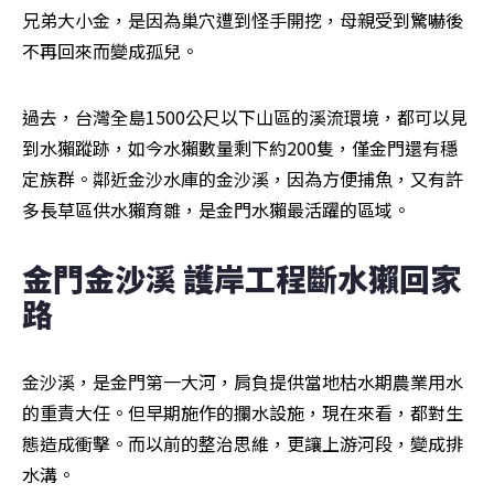
兄弟大小金，是因為巢穴遭到怪手開挖，母親受到驚嚇後
不再回來而變成孤兒。
過去，台灣全島1500公尺以下山區的溪流環境，都可以見
到水獺蹤跡，如今水獺數量剩下約200隻，僅金門還有穩
定族群。鄰近金沙水庫的金沙溪，因為方便捕魚，又有許
多長草區供水獺育雛，是金門水獺最活躍的區域。
金門金沙溪 護岸工程斷水獺回家
路
金沙溪，是金門第一大河，肩負提供當地枯水期農業用水
的重責大任。但早期施作的攔水設施，現在來看，都對生
態造成衝擊。而以前的整治思維，更讓上游河段，變成排
水溝。