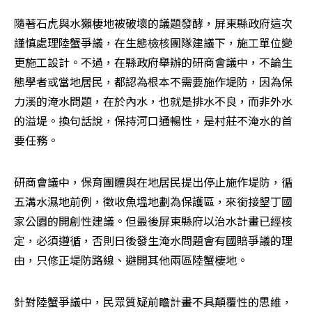
隨著石虎與水獺棲地被破壞的議題發酵，屏東縣政府這次
謹慎處理陸蟹爭議，在生態檢核團隊建議下，施工單位變
更施工設計。不過，在縣政府舉辦的研商會議中，不論生
態學者或當地居民，都認為根本不需要施作堤防，因為保
力溪的淹水問題，在於內水，也就是排水不良，而非外水
的溢堤。換句話說，保持河口通暢性，是村莊不淹水的首
要任務。
研商會議中，保育團體與在地居民提出停止施作堤防，循
五溝水濕地前例，徵收魚塭地劃為保護區，來銜接墾丁國
家公園的開創性建議。但最後屏東縣府以治水計畫已經核
定，必須遵循，否則日後發生淹水問題會有國賠爭議的理
由，只修正堤防路線、避開其他兩區陸蟹棲地。
針對陸蟹爭議中，民眾質疑前瞻計畫不具顛覆性的思維，