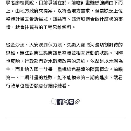
學者廖桂賢說，目前爭議在於，前瞻計畫雖然強調由下而
上，由地方政府來提案，以符合地方需求，但當缺乏上位
整體計畫去告訴民眾，該縣市、該流域適合做什麼樣的事
情，就會往舊有的工程思維傾斜。
從金沙溪、大安溪到保力溪，突顯人類將河流切割對待的
思維，無法對應生態應該是整體並相互連動的狀態。同時
也反映，行政部門對水環境改善的思維，依然是以水泥為
主，而非納入國土計畫，重構綠色基盤的陳舊概念。前瞻
第一、二期計畫的挫敗，能不能換來第三期的進步？端看
行政單位是否願意仔細停聽看。