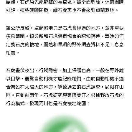
硬體，石虎原先能躲藏的長草區，被全面剷除。保育團體
批評，這些硬體開發，讓石虎再也不會來到卓蘭濕地。
鎮公所反駁，卓蘭濕地只是石虎會經過的地方，並非重要
棲息範圍。鎮公所和石虎保育協會的認知落差，牽涉如何
定義石虎的棲地，而這和早期的野外調查資料不足，息息
相關。
石虎晝伏夜出，行蹤隱密，加上保護色高，一般在野外難
以目擊，要靠自動相機才能紀錄牠們。由於自動相機不適
合架設在太陽大的地方，導致過去的石虎調查，局限在山
區。直到前兩年，石虎研究專家陳美汀才根據野放石虎的
行為模式，發現河川也是石虎棲地範圍。