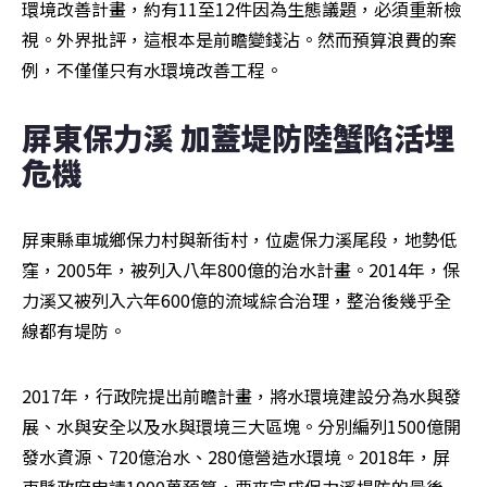
環境改善計畫，約有11至12件因為生態議題，必須重新檢
視。外界批評，這根本是前瞻變錢沾。然而預算浪費的案
例，不僅僅只有水環境改善工程。
屏東保力溪 加蓋堤防陸蟹陷活埋
危機
屏東縣車城鄉保力村與新街村，位處保力溪尾段，地勢低
窪，2005年，被列入八年800億的治水計畫。2014年，保
力溪又被列入六年600億的流域綜合治理，整治後幾乎全
線都有堤防。
2017年，行政院提出前瞻計畫，將水環境建設分為水與發
展、水與安全以及水與環境三大區塊。分別編列1500億開
發水資源、720億治水、280億營造水環境。2018年，屏