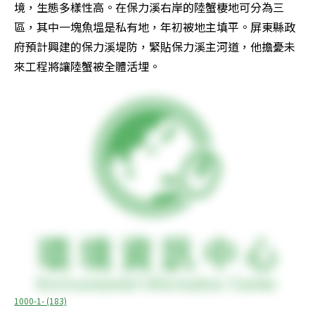
境，生態多樣性高。在保力溪右岸的陸蟹棲地可分為三
區，其中一塊魚塭是私有地，年初被地主填平。屏東縣政
府預計興建的保力溪堤防，緊貼保力溪主河道，他擔憂未
來工程將讓陸蟹被全體活埋。
1000-1- (183)