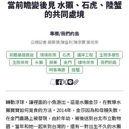
當前瞻變後見 水獺、石虎、陸蟹
的共同處境
專欄
/
我們的島
公視記者 胡慕情 陳佳利 陳添寶 張光宗
前瞻基礎建設
環境政策
石虎
護岸工程
生物多樣性
生態保育
水獺
屏東
金門
棲地保育
我們的島
時事專題
陸蟹
轉動浮球，讓裡面的小魚游出。這是水獺金莎，在教導水
獺寶寶如何覓食的方法。2014年，金莎因為和母親失散，
在金門農路上被發現，由於年幼，被後送到台北市立動物
園。當年和她一起來到台灣的，還有一對出生不久的水獺