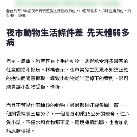
全台約有150處夜市有玩遊戲送動物的攤位，中南部最多，扣除重複攤位，約
有40、50攤。
夜市動物生活條件差  先天體弱多
病
老鼠、烏龜、狗等容易上手的動物，則得承受許多遊客的
任意觸摸和把玩。林樵表示，夜市常發生民眾不知道正確
的抱法而隨意抓取，導致小動物從半空掉下的案例，很可
能會讓小動物受傷、骨折。
而且不管是什麼種類的動物，通通都是好幾隻關一籠，一
個網袋裡養三隻兔子，一個長寬40乘15公分的籠舍，住六
隻小鼠，不僅水和食物都不足，環境擁擠骯髒，也會加劇
病原體傳播。