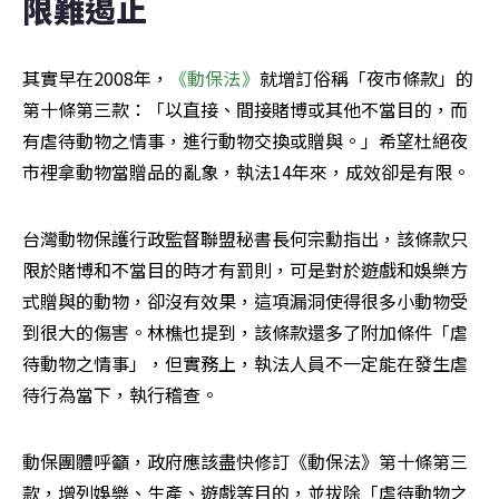
限難遏止
其實早在2008年，
《動保法》
就增訂俗稱「夜市條款」的
第十條第三款：「以直接、間接賭博或其他不當目的，而
有虐待動物之情事，進行動物交換或贈與。」希望杜絕夜
市裡拿動物當贈品的亂象，執法14年來，成效卻是有限。
台灣動物保護行政監督聯盟秘書長何宗勳指出，該條款只
限於賭博和不當目的時才有罰則，可是對於遊戲和娛樂方
式贈與的動物，卻沒有效果，這項漏洞使得很多小動物受
到很大的傷害。林樵也提到，該條款還多了附加條件「虐
待動物之情事」，但實務上，執法人員不一定能在發生虐
待行為當下，執行稽查。
動保團體呼籲，政府應該盡快修訂《動保法》第十條第三
款，增列娛樂、生產、遊戲等目的，並拔除「虐待動物之