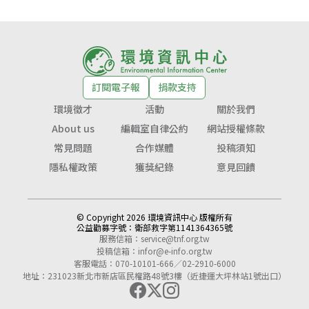
訂閱電子報
捐款支持
環境徵才
活動
關於我們
About us
編輯室自律公約
網站授權條款
常見問題
合作媒體
投稿須知
隱私權政策
獲獎紀錄
意見回饋
© Copyright 2026 環境資訊中心 版權所有
公益勸募字號：
衛部救字第1141364365號
服務信箱：
service@tnf.org.tw
投稿信箱：
infor@e-info.org.tw
客服電話：070-10101-666／02-2910-6000
地址：231023新北市新店區民權路48號3樓（近捷運大坪林站1號出口）